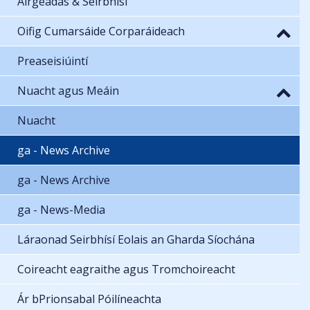
Airgeadas & Seirbhísí
Oifig Cumarsáide Corparáideach
Preaseisiúintí
Nuacht agus Meáin
Nuacht
ga - News Archive
ga - News Archive
ga - News-Media
Láraonad Seirbhísí Eolais an Gharda Síochána
Coireacht eagraithe agus Tromchoireacht
Ár bPrionsabal Póilíneachta