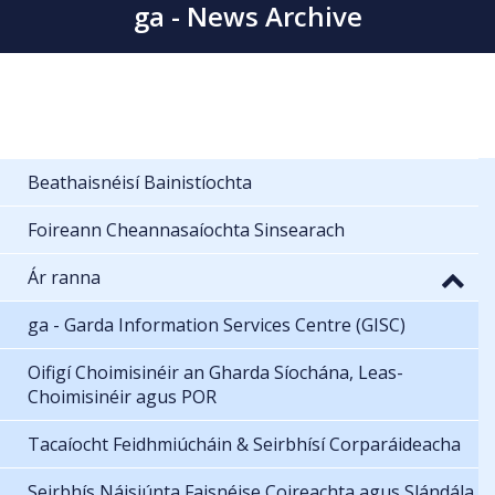
ga - News Archive
Beathaisnéisí Bainistíochta
Foireann Cheannasaíochta Sinsearach
Ár ranna
ga - Garda Information Services Centre (GISC)
Oifigí Choimisinéir an Gharda Síochána, Leas-
Choimisinéir agus POR
Tacaíocht Feidhmiúcháin & Seirbhísí Corparáideacha
Seirbhís Náisiúnta Faisnéise Coireachta agus Slándála