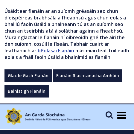
Úsáidtear fianáin ar an suíomh gréasáin seo chun
d'eispéireas brabhsála a fheabhsú agus chun eolas a
bhailiú faoin úsáid a bhaineann tú as an suíomh seo
chun an tseirbhís atá á soláthar againn a fheabhsú.
Mura nglactar le fianáin ní oibreoidh gnéithe áirithe
den suíomh, cosúil le físeán. Tabhair cuairt ar
leathanach ár
bPolasaí Fianáin
más mian leat tuilleadh
eolais a fháil faoin úsáid a bhainimid as fianáin.
Glac le Gach Fianán
Fianáin Riachtanacha Amháin
Bainistigh Fianáin
Togg
navig