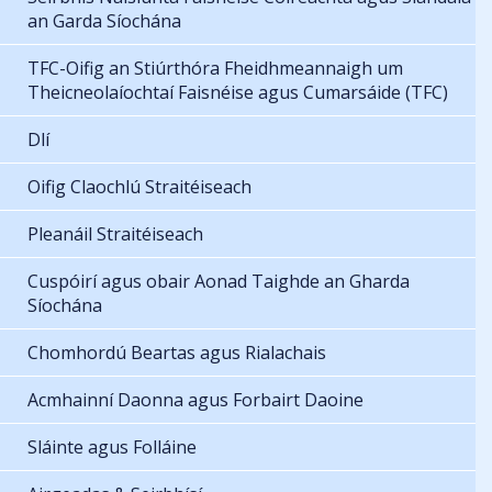
an Garda Síochána
TFC-Oifig an Stiúrthóra Fheidhmeannaigh um
Theicneolaíochtaí Faisnéise agus Cumarsáide (TFC)
Dlí
Oifig Claochlú Straitéiseach
Pleanáil Straitéiseach
Cuspóirí agus obair Aonad Taighde an Gharda
Síochána
Chomhordú Beartas agus Rialachais
Acmhainní Daonna agus Forbairt Daoine
Sláinte agus Folláine