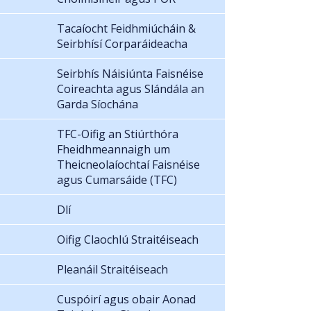
Tacaíocht Feidhmiúcháin &
Seirbhísí Corparáideacha
Seirbhís Náisiúnta Faisnéise
Coireachta agus Slándála an
Garda Síochána
TFC-Oifig an Stiúrthóra
Fheidhmeannaigh um
Theicneolaíochtaí Faisnéise
agus Cumarsáide (TFC)
Dlí
Oifig Claochlú Straitéiseach
Pleanáil Straitéiseach
Cuspóirí agus obair Aonad