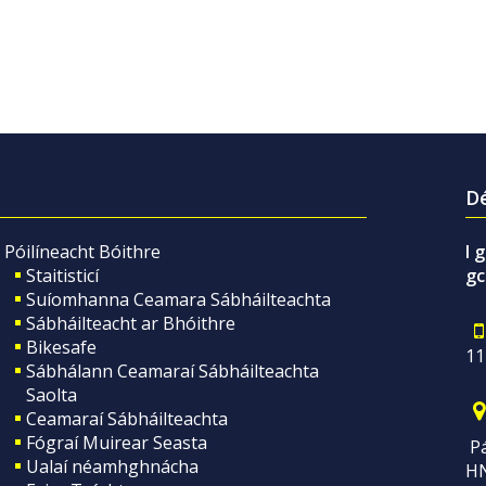
Dé
Póilíneacht Bóithre
I 
Staitisticí
gc
Suíomhanna Ceamara Sábháilteachta
Sábháilteacht ar Bhóithre
Bikesafe
11
Sábhálann Ceamaraí Sábháilteachta
Saolta
Ceamaraí Sábháilteachta
Fógraí Muirear Seasta
Pá
Ualaí néamhghnácha
H