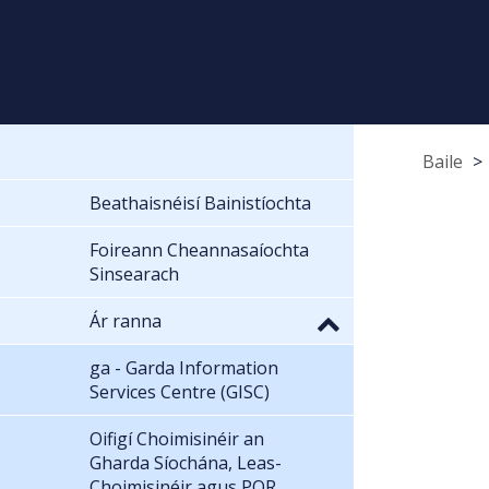
Baile
Beathaisnéisí Bainistíochta
Foireann Cheannasaíochta
Sinsearach
Ár ranna
ga - Garda Information
Services Centre (GISC)
Oifigí Choimisinéir an
Gharda Síochána, Leas-
Choimisinéir agus POR