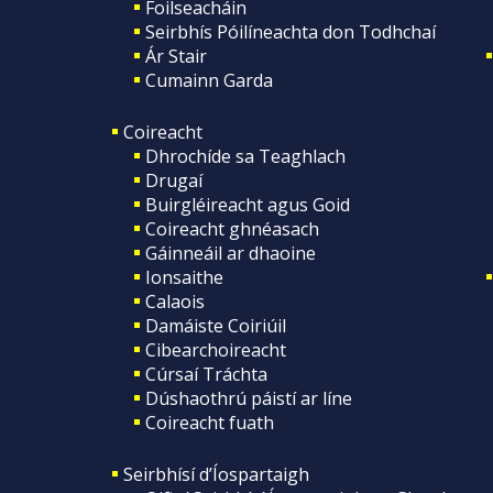
Foilseacháin
Seirbhís Póilíneachta don Todhchaí
Ár Stair
Cumainn Garda
Coireacht
Dhrochíde sa Teaghlach
Drugaí
Buirgléireacht agus Goid
Coireacht ghnéasach
Gáinneáil ar dhaoine
Ionsaithe
Calaois
Damáiste Coiriúil
Cibearchoireacht
Cúrsaí Tráchta
Dúshaothrú páistí ar líne
Coireacht fuath
Seirbhísí d’Íospartaigh