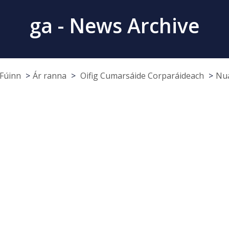
ga - News Archive
Fúinn
Ár ranna
Oifig Cumarsáide Corparáideach
Nua