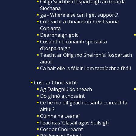
Oifigí Seirbhísí Íospartaigh an Gharda
Síochána
ga - Where else can I get support?
Coireacht a thuairisciú: Ceisteanna
Coitianta
Dearbhaigh goid
Cosaint nó cúnamh speisialta
d'íospartaigh
Teacht ar Oifig mo Sheirbhísí Íospartach
áitiúil
Cá háit eile is féidir liom tacaíocht a fháil
Cosc ar Choireacht
Ag Daingniú do theach
Do ghnó a chosaint
Cé hé mo oifigeach cosanta coireachta
áitiúil?
Cúinne na Leanaí
Feachtas ‘Glasáil agus Soilsigh’
Cosc ar Choireacht
Póilíneacht Pobail