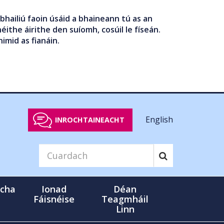
bhailiú faoin úsáid a bhaineann tú as an
éithe áirithe den suíomh, cosúil le físeán.
nimid as fianáin.
English
INROCHTAINEACHT
cha
Ionad
Déan
Fáisnéise
Teagmháil
Linn