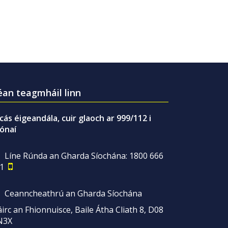
an teagmháil linn
gcás éigeandála, cuir glaoch ar 999/112 i
ónaí
Líne Rúnda an Gharda Síochána: 1800 666
1
Ceanncheathrú an Gharda Síochána
irc an Fhionnuisce, Baile Átha Cliath 8, D08
N3X