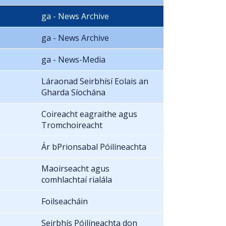
ga - News Archive
ga - News Archive
ga - News-Media
Láraonad Seirbhísí Eolais an
Gharda Síochána
Coireacht eagraithe agus
Tromchoireacht
Ár bPrionsabal Póilíneachta
Maoirseacht agus
comhlachtaí rialála
Foilseacháin
Seirbhís Póilíneachta don