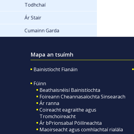
Todhchaí
Ár Stair
Cumainn Garda
Mapa an tsuímh
Bainistíocht Fianáin
Fúinn
Beathaisnéisí Bainistíochta
Foireann Cheannasaíochta Sinsearach
Ár ranna
Coireacht eagraithe agus
Tromchoireacht
Ár bPrionsabal Póilíneachta
Maoirseacht agus comhlachtaí rialála