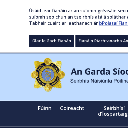
Úsáidtear fianáin ar an suíomh gréasáin seo 
suíomh seo chun an tseirbhís atá á soláthar a
Tabhair cuairt ar leathanach ár
bPolasaí Fian
Glac le Gach Fianán
Fianáin Riachtanacha A
Fúinn
Coireacht
Seirbhísí
d’Íospartai