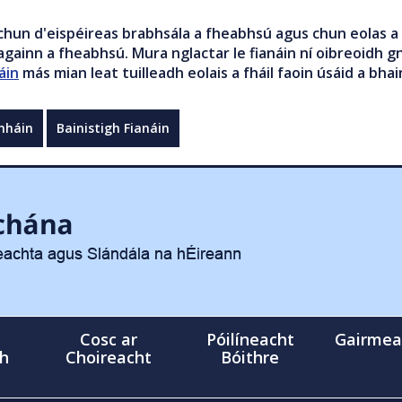
chun d'eispéireas brabhsála a fheabhsú agus chun eolas a 
gainn a fheabhsú. Mura nglactar le fianáin ní oibreoidh gn
áin
más mian leat tuilleadh eolais a fháil faoin úsáid a bhai
mháin
Bainistigh Fianáin
Cosc ar
Póilíneacht
Gairmea
gh
Choireacht
Bóithre