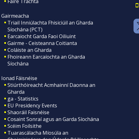
Faire Tráchta
Gairmeacha
Triail Inniúlachta Fhisiciúil an Gharda
Síochána (PCT)
Earcaiocht Garda Faoi Oiliuint
Gairme - Ceisteanna Coitianta
Coláiste an Gharda
Fhoireann Earcaíochta an Gharda
Síochána
Ionad Fáisnéise
Stiúrthóireacht Acmhainní Daonna an
Gharda
ga - Statistics
EU Presidency Events
Shaoráil Faisnéise
Cosaint Sonraí agus an Garda Síochána
Scéim Foilsithe
Tuarascálacha Míosúla an