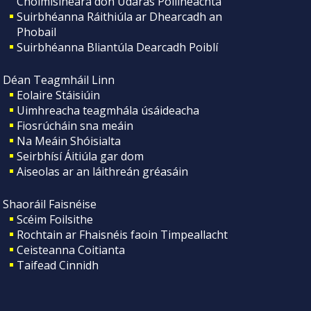
Choimisinéara don Údarás Póilíneachta
Suirbhéanna Ráithiúla ar Dhearcadh an
Phobail
Suirbhéanna Bliantúla Dearcadh Poiblí
Déan Teagmháil Linn
Eolaire Stáisiúin
Uimhreacha teagmhála úsáideacha
Fiosrúcháin sna meáin
Na Meáin Shóisialta
Seirbhísí Áitiúla gar dom
Aiseolas ar an láithreán gréasáin
Shaoráil Faisnéise
Scéim Foilsithe
Rochtain ar Fhaisnéis faoin Timpeallacht
Ceisteanna Coitianta
Taifead Cinnidh