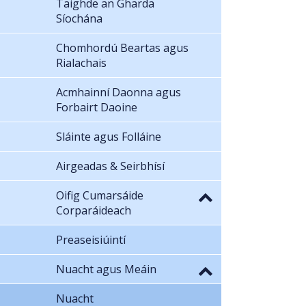
Taighde an Gharda
Síochána
Chomhordú Beartas agus
Rialachais
Acmhainní Daonna agus
Forbairt Daoine
Sláinte agus Folláine
Airgeadas & Seirbhísí
Oifig Cumarsáide
Corparáideach
Preaseisiúintí
Nuacht agus Meáin
Nuacht