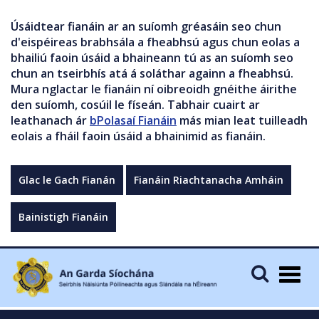
Úsáidtear fianáin ar an suíomh gréasáin seo chun
d'eispéireas brabhsála a fheabhsú agus chun eolas a
bhailiú faoin úsáid a bhaineann tú as an suíomh seo
chun an tseirbhís atá á soláthar againn a fheabhsú.
Mura nglactar le fianáin ní oibreoidh gnéithe áirithe
den suíomh, cosúil le físeán. Tabhair cuairt ar
leathanach ár
bPolasaí Fianáin
más mian leat tuilleadh
eolais a fháil faoin úsáid a bhainimid as fianáin.
Glac le Gach Fianán
Fianáin Riachtanacha Amháin
Bainistigh Fianáin
Togg
navig