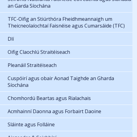
an Garda Síochána
TFC-Oifig an Stiúrthóra Fheidhmeannaigh um
Theicneolaíochtaí Faisnéise agus Cumarsáide (TFC)
Dlí
Oifig Claochlú Straitéiseach
Pleanáil Straitéiseach
Cuspóirí agus obair Aonad Taighde an Gharda
Síochána
Chomhordú Beartas agus Rialachais
Acmhainní Daonna agus Forbairt Daoine
Sláinte agus Folláine