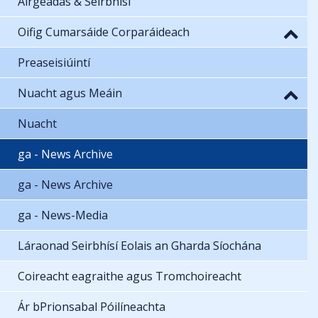
Airgeadas & Seirbhísí
Oifig Cumarsáide Corparáideach
Preaseisiúintí
Nuacht agus Meáin
Nuacht
ga - News Archive
ga - News Archive
ga - News-Media
Láraonad Seirbhísí Eolais an Gharda Síochána
Coireacht eagraithe agus Tromchoireacht
Ár bPrionsabal Póilíneachta