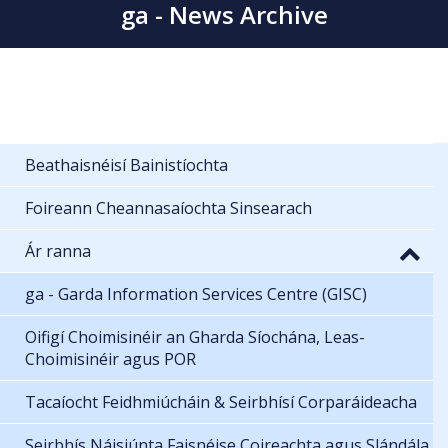
ga - News Archive
Beathaisnéisí Bainistíochta
Foireann Cheannasaíochta Sinsearach
Ár ranna
ga - Garda Information Services Centre (GISC)
Oifigí Choimisinéir an Gharda Síochána, Leas-
Choimisinéir agus POR
Tacaíocht Feidhmiúcháin & Seirbhísí Corparáideacha
Seirbhís Náisiúnta Faisnéise Coireachta agus Slándála