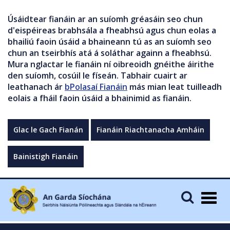
Úsáidtear fianáin ar an suíomh gréasáin seo chun
d'eispéireas brabhsála a fheabhsú agus chun eolas a
bhailiú faoin úsáid a bhaineann tú as an suíomh seo
chun an tseirbhís atá á soláthar againn a fheabhsú.
Mura nglactar le fianáin ní oibreoidh gnéithe áirithe
den suíomh, cosúil le físeán. Tabhair cuairt ar
leathanach ár
bPolasaí Fianáin
más mian leat tuilleadh
eolais a fháil faoin úsáid a bhainimid as fianáin.
Glac le Gach Fianán
Fianáin Riachtanacha Amháin
Bainistigh Fianáin
Togg
navig