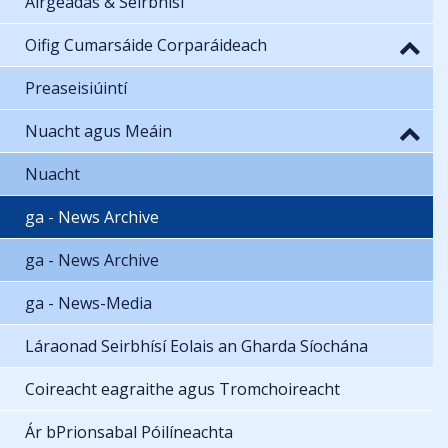
Airgeadas & Seirbhísí
Oifig Cumarsáide Corparáideach
Preaseisiúintí
Nuacht agus Meáin
Nuacht
ga - News Archive
ga - News Archive
ga - News-Media
Láraonad Seirbhísí Eolais an Gharda Síochána
Coireacht eagraithe agus Tromchoireacht
Ár bPrionsabal Póilíneachta