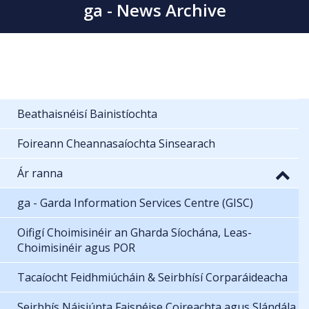
ga - News Archive
Beathaisnéisí Bainistíochta
Foireann Cheannasaíochta Sinsearach
Ár ranna
ga - Garda Information Services Centre (GISC)
Oifigí Choimisinéir an Gharda Síochána, Leas-
Choimisinéir agus POR
Tacaíocht Feidhmiúcháin & Seirbhísí Corparáideacha
Seirbhís Náisiúnta Faisnéise Coireachta agus Slándála