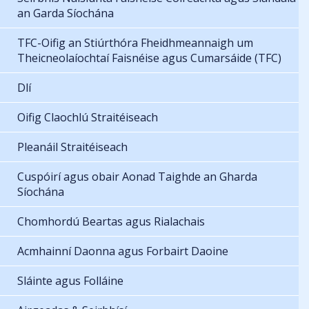
an Garda Síochána
TFC-Oifig an Stiúrthóra Fheidhmeannaigh um
Theicneolaíochtaí Faisnéise agus Cumarsáide (TFC)
Dlí
Oifig Claochlú Straitéiseach
Pleanáil Straitéiseach
Cuspóirí agus obair Aonad Taighde an Gharda
Síochána
Chomhordú Beartas agus Rialachais
Acmhainní Daonna agus Forbairt Daoine
Sláinte agus Folláine