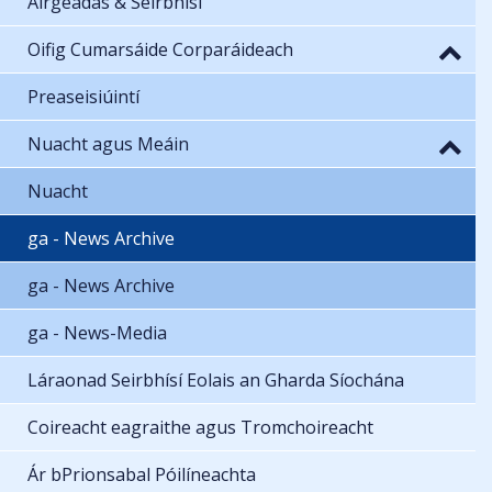
Airgeadas & Seirbhísí
Oifig Cumarsáide Corparáideach
Preaseisiúintí
Nuacht agus Meáin
Nuacht
ga - News Archive
ga - News Archive
ga - News-Media
Láraonad Seirbhísí Eolais an Gharda Síochána
Coireacht eagraithe agus Tromchoireacht
Ár bPrionsabal Póilíneachta