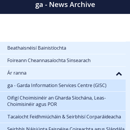
ga - News Archive
Beathaisnéisí Bainistíochta
Foireann Cheannasaíochta Sinsearach
Ár ranna
ga - Garda Information Services Centre (GISC)
Oifigí Choimisinéir an Gharda Síochána, Leas-
Choimisinéir agus POR
Tacaíocht Feidhmiúcháin & Seirbhísí Corparáideacha
Seirbhís Náisiúnta Faisnéise Coireachta agus Slándála