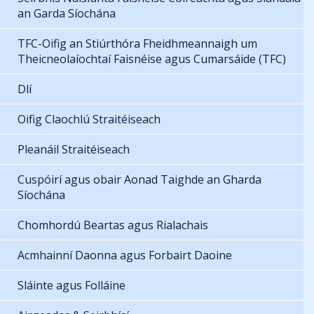
an Garda Síochána
TFC-Oifig an Stiúrthóra Fheidhmeannaigh um
Theicneolaíochtaí Faisnéise agus Cumarsáide (TFC)
Dlí
Oifig Claochlú Straitéiseach
Pleanáil Straitéiseach
Cuspóirí agus obair Aonad Taighde an Gharda
Síochána
Chomhordú Beartas agus Rialachais
Acmhainní Daonna agus Forbairt Daoine
Sláinte agus Folláine