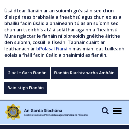
Úsáidtear fianáin ar an suíomh gréasáin seo chun
d'eispéireas brabhsála a fheabhsú agus chun eolas a
bhailiú faoin úsáid a bhaineann tú as an suíomh seo
chun an tseirbhís atá á soláthar againn a fheabhsú.
Mura nglactar le fianáin ní oibreoidh gnéithe áirithe
den suíomh, cosúil le físeán. Tabhair cuairt ar
leathanach ár
bPolasaí Fianáin
más mian leat tuilleadh
eolais a fháil faoin úsáid a bhainimid as fianáin.
Glac le Gach Fianán
Fianáin Riachtanacha Amháin
Bainistigh Fianáin
Togg
navig