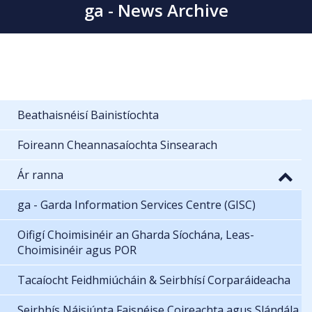
ga - News Archive
Beathaisnéisí Bainistíochta
Foireann Cheannasaíochta Sinsearach
Ár ranna
ga - Garda Information Services Centre (GISC)
Oifigí Choimisinéir an Gharda Síochána, Leas-
Choimisinéir agus POR
Tacaíocht Feidhmiúcháin & Seirbhísí Corparáideacha
Seirbhís Náisiúnta Faisnéise Coireachta agus Slándála