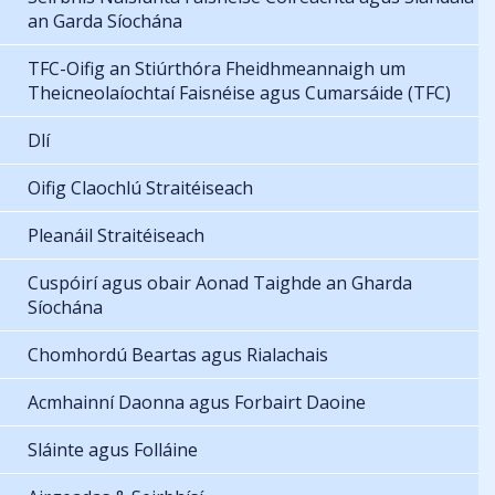
an Garda Síochána
TFC-Oifig an Stiúrthóra Fheidhmeannaigh um
Theicneolaíochtaí Faisnéise agus Cumarsáide (TFC)
Dlí
Oifig Claochlú Straitéiseach
Pleanáil Straitéiseach
Cuspóirí agus obair Aonad Taighde an Gharda
Síochána
Chomhordú Beartas agus Rialachais
Acmhainní Daonna agus Forbairt Daoine
Sláinte agus Folláine