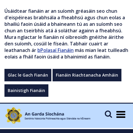
Úsáidtear fianáin ar an suíomh gréasáin seo chun
d'eispéireas brabhsála a fheabhsú agus chun eolas a
bhailiú faoin úsáid a bhaineann tú as an suíomh seo
chun an tseirbhís atá á soláthar againn a fheabhsú.
Mura nglactar le fianáin ní oibreoidh gnéithe áirithe
den suíomh, cosúil le físeán. Tabhair cuairt ar
leathanach ár
bPolasaí Fianáin
más mian leat tuilleadh
eolais a fháil faoin úsáid a bhainimid as fianáin.
Glac le Gach Fianán
Fianáin Riachtanacha Amháin
Bainistigh Fianáin
Togg
navig