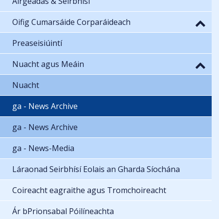
Airgeadas & Seirbhísí
Oifig Cumarsáide Corparáideach
Preaseisiúintí
Nuacht agus Meáin
Nuacht
ga - News Archive
ga - News Archive
ga - News-Media
Láraonad Seirbhísí Eolais an Gharda Síochána
Coireacht eagraithe agus Tromchoireacht
Ár bPrionsabal Póilíneachta