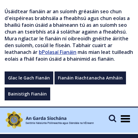
Úsáidtear fianáin ar an suíomh gréasáin seo chun
d'eispéireas brabhsála a fheabhsú agus chun eolas a
bhailiú faoin úsáid a bhaineann tú as an suíomh seo
chun an tseirbhís atá á soláthar againn a fheabhsú.
Mura nglactar le fianáin ní oibreoidh gnéithe áirithe
den suíomh, cosúil le físeán. Tabhair cuairt ar
leathanach ár
bPolasaí Fianáin
más mian leat tuilleadh
eolais a fháil faoin úsáid a bhainimid as fianáin.
Glac le Gach Fianán
Fianáin Riachtanacha Amháin
Bainistigh Fianáin
Togg
navig