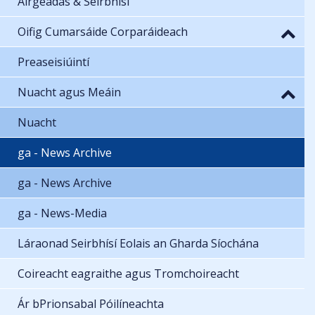
Airgeadas & Seirbhísí
Oifig Cumarsáide Corparáideach
Preaseisiúintí
Nuacht agus Meáin
Nuacht
ga - News Archive
ga - News Archive
ga - News-Media
Láraonad Seirbhísí Eolais an Gharda Síochána
Coireacht eagraithe agus Tromchoireacht
Ár bPrionsabal Póilíneachta