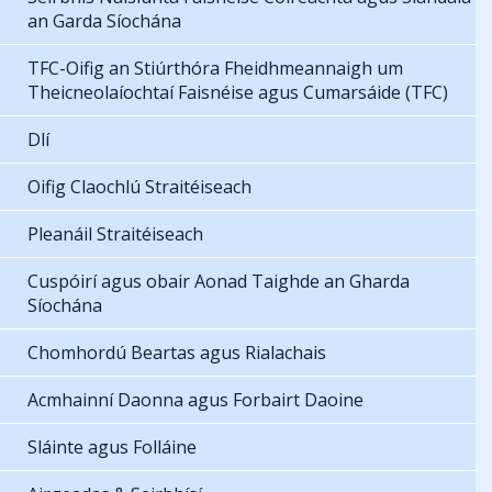
an Garda Síochána
TFC-Oifig an Stiúrthóra Fheidhmeannaigh um
Theicneolaíochtaí Faisnéise agus Cumarsáide (TFC)
Dlí
Oifig Claochlú Straitéiseach
Pleanáil Straitéiseach
Cuspóirí agus obair Aonad Taighde an Gharda
Síochána
Chomhordú Beartas agus Rialachais
Acmhainní Daonna agus Forbairt Daoine
Sláinte agus Folláine