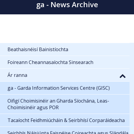
ga - News Archive
Beathaisnéisí Bainistíochta
Foireann Cheannasaíochta Sinsearach
Ár ranna
ga - Garda Information Services Centre (GISC)
Oifigí Choimisinéir an Gharda Síochána, Leas-
Choimisinéir agus POR
Tacaíocht Feidhmiúcháin & Seirbhísí Corparáideacha
Seirbhís Náisiúnta Faisnéise Coireachta agus Slándála