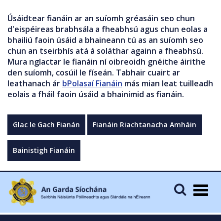
Úsáidtear fianáin ar an suíomh gréasáin seo chun
d'eispéireas brabhsála a fheabhsú agus chun eolas a
bhailiú faoin úsáid a bhaineann tú as an suíomh seo
chun an tseirbhís atá á soláthar againn a fheabhsú.
Mura nglactar le fianáin ní oibreoidh gnéithe áirithe
den suíomh, cosúil le físeán. Tabhair cuairt ar
leathanach ár
bPolasaí Fianáin
más mian leat tuilleadh
eolais a fháil faoin úsáid a bhainimid as fianáin.
Glac le Gach Fianán
Fianáin Riachtanacha Amháin
Bainistigh Fianáin
Togg
navig