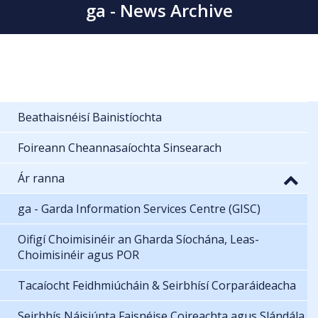
ga - News Archive
Beathaisnéisí Bainistíochta
Foireann Cheannasaíochta Sinsearach
Ár ranna
ga - Garda Information Services Centre (GISC)
Oifigí Choimisinéir an Gharda Síochána, Leas-
Choimisinéir agus POR
Tacaíocht Feidhmiúcháin & Seirbhísí Corparáideacha
Seirbhís Náisiúnta Faisnéise Coireachta agus Slándála