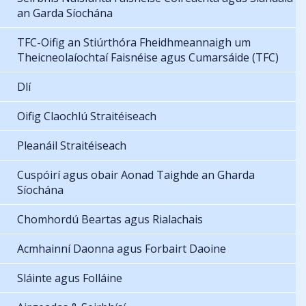
an Garda Síochána
TFC-Oifig an Stiúrthóra Fheidhmeannaigh um
Theicneolaíochtaí Faisnéise agus Cumarsáide (TFC)
Dlí
Oifig Claochlú Straitéiseach
Pleanáil Straitéiseach
Cuspóirí agus obair Aonad Taighde an Gharda
Síochána
Chomhordú Beartas agus Rialachais
Acmhainní Daonna agus Forbairt Daoine
Sláinte agus Folláine