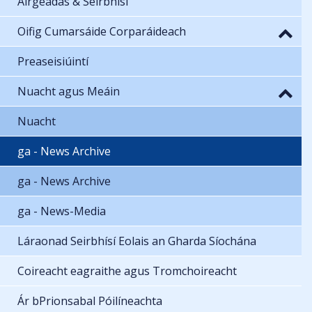
Airgeadas & Seirbhísí
Oifig Cumarsáide Corparáideach
Preaseisiúintí
Nuacht agus Meáin
Nuacht
ga - News Archive
ga - News Archive
ga - News-Media
Láraonad Seirbhísí Eolais an Gharda Síochána
Coireacht eagraithe agus Tromchoireacht
Ár bPrionsabal Póilíneachta