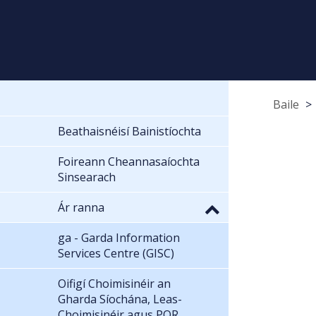
Baile
Beathaisnéisí Bainistíochta
Foireann Cheannasaíochta
Sinsearach
Ár ranna
ga - Garda Information
Services Centre (GISC)
Oifigí Choimisinéir an
Gharda Síochána, Leas-
Choimisinéir agus POR