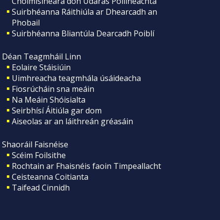
Choimisinéara don Údarás Póilíneachta
Suirbhéanna Ráithiúla ar Dhearcadh an
Phobail
Suirbhéanna Bliantúla Dearcadh Poiblí
Déan Teagmháil Linn
Eolaire Stáisiúin
Uimhreacha teagmhála úsáideacha
Fiosrúcháin sna meáin
Na Meáin Shóisialta
Seirbhísí Áitiúla gar dom
Aiseolas ar an láithreán gréasáin
Shaoráil Faisnéise
Scéim Foilsithe
Rochtain ar Fhaisnéis faoin Timpeallacht
Ceisteanna Coitianta
Taifead Cinnidh