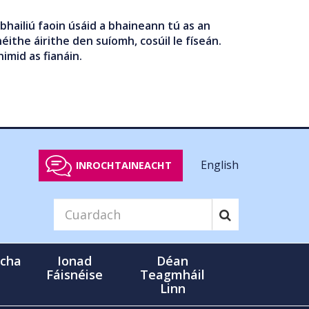
bhailiú faoin úsáid a bhaineann tú as an
éithe áirithe den suíomh, cosúil le físeán.
nimid as fianáin.
English
INROCHTAINEACHT
cha
Ionad
Déan
Fáisnéise
Teagmháil
Linn