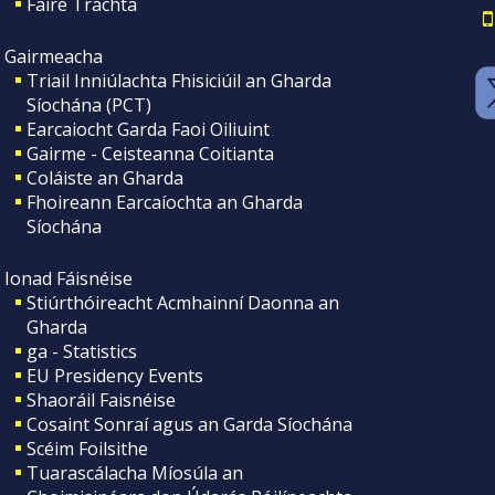
Faire Tráchta
Gairmeacha
Triail Inniúlachta Fhisiciúil an Gharda
Síochána (PCT)
Earcaiocht Garda Faoi Oiliuint
Gairme - Ceisteanna Coitianta
Coláiste an Gharda
Fhoireann Earcaíochta an Gharda
Síochána
Ionad Fáisnéise
Stiúrthóireacht Acmhainní Daonna an
Gharda
ga - Statistics
EU Presidency Events
Shaoráil Faisnéise
Cosaint Sonraí agus an Garda Síochána
Scéim Foilsithe
Tuarascálacha Míosúla an