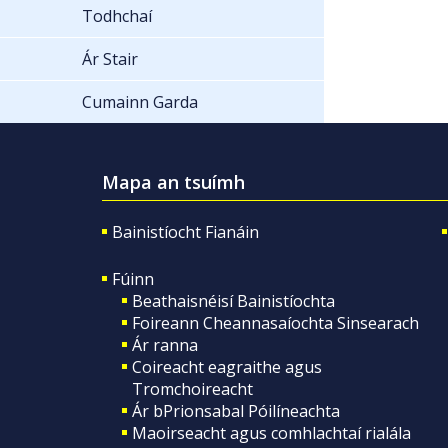
Todhchaí
Ár Stair
Cumainn Garda
Mapa an tsuímh
Bainistíocht Fianáin
Fúinn
Beathaisnéisí Bainistíochta
Foireann Cheannasaíochta Sinsearach
Ár ranna
Coireacht eagraithe agus
Tromchoireacht
Ár bPrionsabal Póilíneachta
Maoirseacht agus comhlachtaí rialála