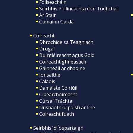
Foilseacháin
Seirbhís Póilíneachta don Todhchaí
Ár Stair
Cumainn Garda
Coireacht
Dhrochíde sa Teaghlach
Drugaí
Buirgléireacht agus Goid
Coireacht ghnéasach
Gáinneáil ar dhaoine
Ionsaithe
Calaois
Damáiste Coiriúil
Cibearchoireacht
Cúrsaí Tráchta
Dúshaothrú páistí ar líne
Coireacht fuath
Seirbhísí d’Íospartaigh