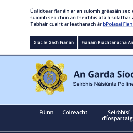
Úsáidtear fianáin ar an suíomh gréasáin seo 
suíomh seo chun an tseirbhís atá á soláthar a
Tabhair cuairt ar leathanach ár
bPolasaí Fian
Glac le Gach Fianán
Fianáin Riachtanacha A
Fúinn
Coireacht
Seirbhísí
d’Íospartai