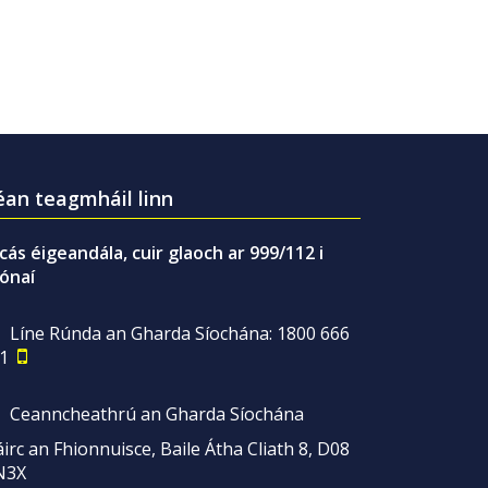
an teagmháil linn
gcás éigeandála, cuir glaoch ar 999/112 i
ónaí
Líne Rúnda an Gharda Síochána: 1800 666
1
Ceanncheathrú an Gharda Síochána
irc an Fhionnuisce, Baile Átha Cliath 8, D08
N3X