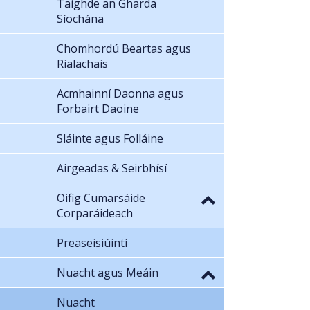
Taighde an Gharda
Síochána
Chomhordú Beartas agus
Rialachais
Acmhainní Daonna agus
Forbairt Daoine
Sláinte agus Folláine
Airgeadas & Seirbhísí
Oifig Cumarsáide
Corparáideach
Preaseisiúintí
Nuacht agus Meáin
Nuacht