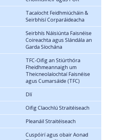
Tacaíocht Feidhmiúcháin &
Seirbhísí Corparáideacha
Seirbhís Náisiúnta Faisnéise
Coireachta agus Slándála an
Garda Síochána
TFC-Oifig an Stiúrthóra
Fheidhmeannaigh um
Theicneolaíochtaí Faisnéise
agus Cumarsáide (TFC)
Dlí
Oifig Claochlú Straitéiseach
Pleanáil Straitéiseach
Cuspóirí agus obair Aonad