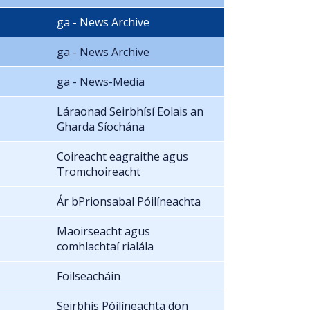
ga - News Archive
ga - News Archive
ga - News-Media
Láraonad Seirbhísí Eolais an
Gharda Síochána
Coireacht eagraithe agus
Tromchoireacht
Ár bPrionsabal Póilíneachta
Maoirseacht agus
comhlachtaí rialála
Foilseacháin
Seirbhís Póilíneachta don