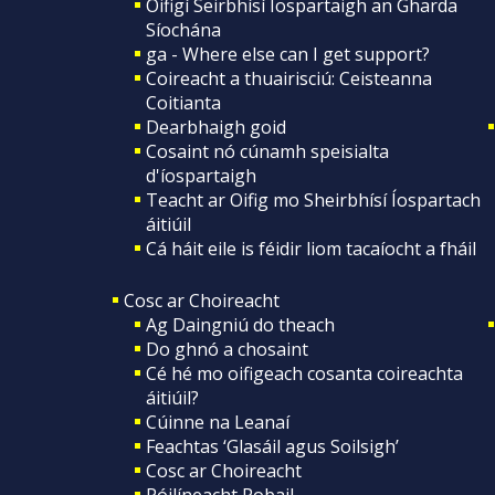
Oifigí Seirbhísí Íospartaigh an Gharda
Síochána
ga - Where else can I get support?
Coireacht a thuairisciú: Ceisteanna
Coitianta
Dearbhaigh goid
Cosaint nó cúnamh speisialta
d'íospartaigh
Teacht ar Oifig mo Sheirbhísí Íospartach
áitiúil
Cá háit eile is féidir liom tacaíocht a fháil
Cosc ar Choireacht
Ag Daingniú do theach
Do ghnó a chosaint
Cé hé mo oifigeach cosanta coireachta
áitiúil?
Cúinne na Leanaí
Feachtas ‘Glasáil agus Soilsigh’
Cosc ar Choireacht
Póilíneacht Pobail