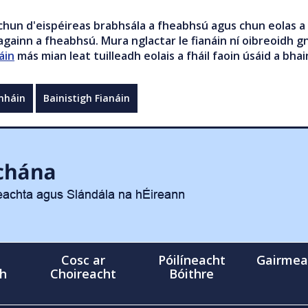
chun d'eispéireas brabhsála a fheabhsú agus chun eolas a 
gainn a fheabhsú. Mura nglactar le fianáin ní oibreoidh gn
áin
más mian leat tuilleadh eolais a fháil faoin úsáid a bhai
mháin
Bainistigh Fianáin
Cosc ar
Póilíneacht
Gairmea
gh
Choireacht
Bóithre