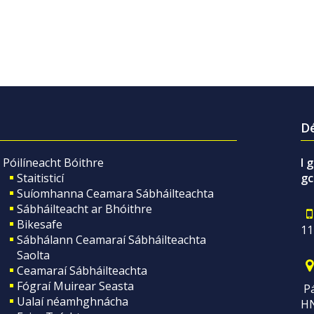
Dé
Póilíneacht Bóithre
I 
Staitisticí
gc
Suíomhanna Ceamara Sábháilteachta
Sábháilteacht ar Bhóithre
Bikesafe
11
Sábhálann Ceamaraí Sábháilteachta
Saolta
Ceamaraí Sábháilteachta
Fógraí Muirear Seasta
Pá
Ualaí néamhghnácha
H