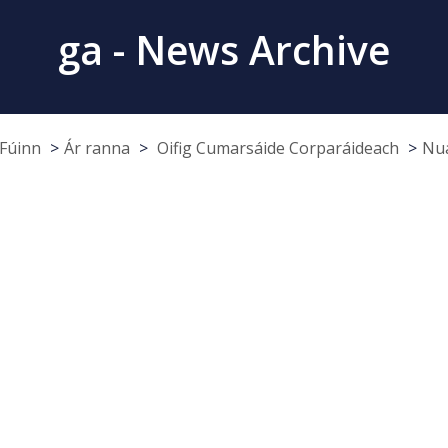
ga - News Archive
Fúinn
Ár ranna
Oifig Cumarsáide Corparáideach
Nua