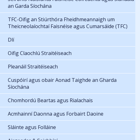
an Garda Síochána
TFC-Oifig an Stiúrthóra Fheidhmeannaigh um
Theicneolaíochtaí Faisnéise agus Cumarsáide (TFC)
Dlí
Oifig Claochlú Straitéiseach
Pleanáil Straitéiseach
Cuspóirí agus obair Aonad Taighde an Gharda
Síochána
Chomhordú Beartas agus Rialachais
Acmhainní Daonna agus Forbairt Daoine
Sláinte agus Folláine