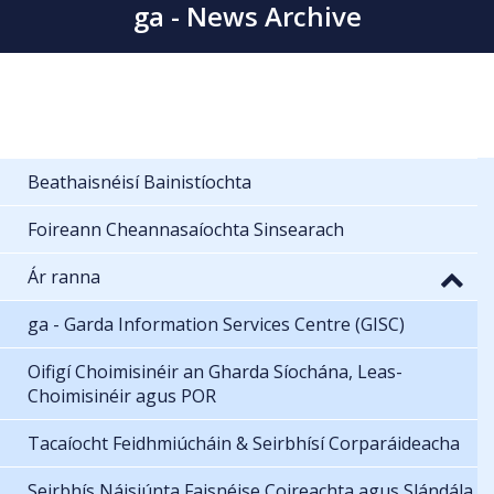
ga - News Archive
Beathaisnéisí Bainistíochta
Foireann Cheannasaíochta Sinsearach
Ár ranna
ga - Garda Information Services Centre (GISC)
Oifigí Choimisinéir an Gharda Síochána, Leas-
Choimisinéir agus POR
Tacaíocht Feidhmiúcháin & Seirbhísí Corparáideacha
Seirbhís Náisiúnta Faisnéise Coireachta agus Slándála