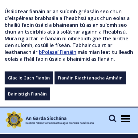
Úsáidtear fianáin ar an suíomh gréasáin seo chun
d'eispéireas brabhsála a fheabhsú agus chun eolas a
bhailiú faoin úsáid a bhaineann tú as an suíomh seo
chun an tseirbhís atá á soláthar againn a fheabhsú.
Mura nglactar le fianáin ní oibreoidh gnéithe áirithe
den suíomh, cosúil le físeán. Tabhair cuairt ar
leathanach ár
bPolasaí Fianáin
más mian leat tuilleadh
eolais a fháil faoin úsáid a bhainimid as fianáin.
Glac le Gach Fianán
Fianáin Riachtanacha Amháin
Bainistigh Fianáin
Togg
navig