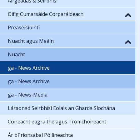
Airgeadas & Seirbhísí
Oifig Cumarsáide Corparáideach
Preaseisiúintí
Nuacht agus Meáin
Nuacht
ga - News Archive
ga - News Archive
ga - News-Media
Láraonad Seirbhísí Eolais an Gharda Síochána
Coireacht eagraithe agus Tromchoireacht
Ár bPrionsabal Póilíneachta