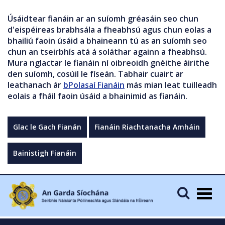
Úsáidtear fianáin ar an suíomh gréasáin seo chun
d'eispéireas brabhsála a fheabhsú agus chun eolas a
bhailiú faoin úsáid a bhaineann tú as an suíomh seo
chun an tseirbhís atá á soláthar againn a fheabhsú.
Mura nglactar le fianáin ní oibreoidh gnéithe áirithe
den suíomh, cosúil le físeán. Tabhair cuairt ar
leathanach ár
bPolasaí Fianáin
más mian leat tuilleadh
eolais a fháil faoin úsáid a bhainimid as fianáin.
Glac le Gach Fianán
Fianáin Riachtanacha Amháin
Bainistigh Fianáin
Togg
navig