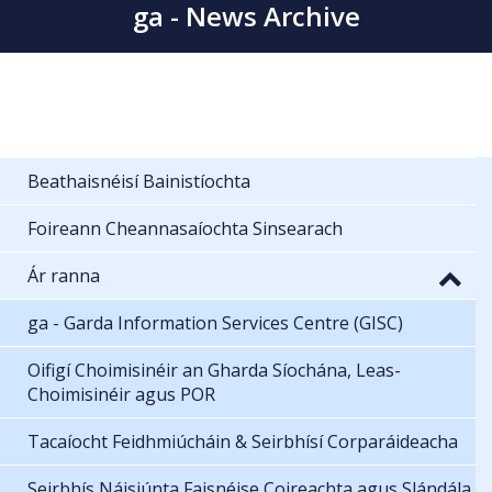
ga - News Archive
Beathaisnéisí Bainistíochta
Foireann Cheannasaíochta Sinsearach
Ár ranna
ga - Garda Information Services Centre (GISC)
Oifigí Choimisinéir an Gharda Síochána, Leas-
Choimisinéir agus POR
Tacaíocht Feidhmiúcháin & Seirbhísí Corparáideacha
Seirbhís Náisiúnta Faisnéise Coireachta agus Slándála