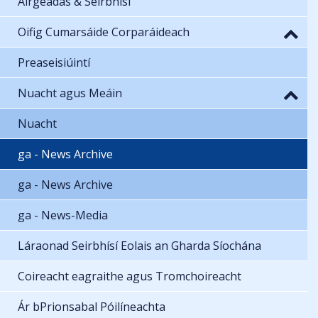
Airgeadas & Seirbhísí
Oifig Cumarsáide Corparáideach
Preaseisiúintí
Nuacht agus Meáin
Nuacht
ga - News Archive
ga - News Archive
ga - News-Media
Láraonad Seirbhísí Eolais an Gharda Síochána
Coireacht eagraithe agus Tromchoireacht
Ár bPrionsabal Póilíneachta