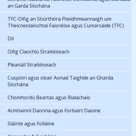
an Garda Síochána
TFC-Oifig an Stiúrthóra Fheidhmeannaigh um
Theicneolaíochtaí Faisnéise agus Cumarsáide (TFC)
Dlí
Oifig Claochlú Straitéiseach
Pleanáil Straitéiseach
Cuspóirí agus obair Aonad Taighde an Gharda
Síochána
Chomhordú Beartas agus Rialachais
Acmhainní Daonna agus Forbairt Daoine
Sláinte agus Folláine