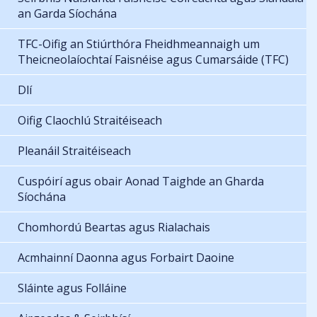
an Garda Síochána
TFC-Oifig an Stiúrthóra Fheidhmeannaigh um
Theicneolaíochtaí Faisnéise agus Cumarsáide (TFC)
Dlí
Oifig Claochlú Straitéiseach
Pleanáil Straitéiseach
Cuspóirí agus obair Aonad Taighde an Gharda
Síochána
Chomhordú Beartas agus Rialachais
Acmhainní Daonna agus Forbairt Daoine
Sláinte agus Folláine