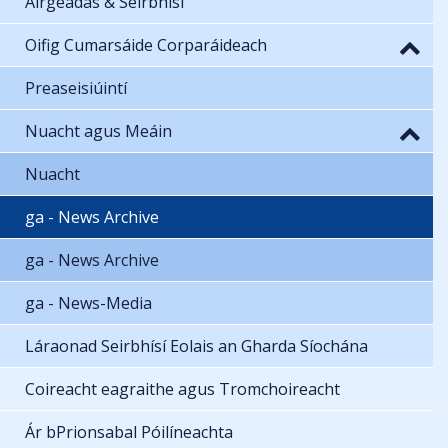
Airgeadas & Seirbhísí
Oifig Cumarsáide Corparáideach
Preaseisiúintí
Nuacht agus Meáin
Nuacht
ga - News Archive
ga - News Archive
ga - News-Media
Láraonad Seirbhísí Eolais an Gharda Síochána
Coireacht eagraithe agus Tromchoireacht
Ár bPrionsabal Póilíneachta