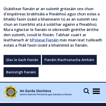
Úsáidtear fianáin ar an suíomh gréasáin seo chun
d'eispéireas brabhsála a fheabhsú agus chun eolas a
bhailiú faoin úsáid a bhaineann tú as an suíomh seo
chun an tseirbhís atá á soláthar againn a fheabhsú.
Mura nglactar le fianáin ní oibreoidh gnéithe áirithe
den suíomh, cosúil le físeán. Tabhair cuairt ar
leathanach ár
bPolasaí Fianáin
más mian leat tuilleadh
eolais a fháil faoin úsáid a bhainimid as fianáin.
Glac le Gach Fianán
Fianáin Riachtanacha Amháin
Bainistigh Fianáin
Togg
navig