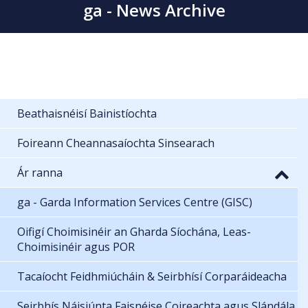
ga - News Archive
Beathaisnéisí Bainistíochta
Foireann Cheannasaíochta Sinsearach
Ár ranna
ga - Garda Information Services Centre (GISC)
Oifigí Choimisinéir an Gharda Síochána, Leas-
Choimisinéir agus POR
Tacaíocht Feidhmiúcháin & Seirbhísí Corparáideacha
Seirbhís Náisiúnta Faisnéise Coireachta agus Slándála