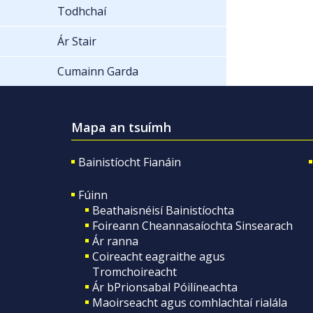
Todhchaí
Ár Stair
Cumainn Garda
Mapa an tsuímh
Bainistíocht Fianáin
Fúinn
Beathaisnéisí Bainistíochta
Foireann Cheannasaíochta Sinsearach
Ár ranna
Coireacht eagraithe agus
Tromchoireacht
Ár bPrionsabal Póilíneachta
Maoirseacht agus comhlachtaí rialála