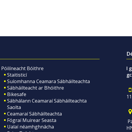
Dé
Póilíneacht Bóithre
I 
Staitisticí
gc
Suíomhanna Ceamara Sábháilteachta
Sábháilteacht ar Bhóithre
Bikesafe
11
Sábhálann Ceamaraí Sábháilteachta
Saolta
Ceamaraí Sábháilteachta
Fógraí Muirear Seasta
Pá
Ualaí néamhghnácha
H