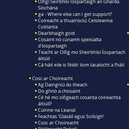
Oifigí Seirbhísí Íospartaigh an Gharda
Síochána
ga - Where else can I get support?
Coireacht a thuairisciú: Ceisteanna
Coitianta
Dearbhaigh goid
Cosaint nó cúnamh speisialta
d'íospartaigh
Teacht ar Oifig mo Sheirbhísí Íospartach
áitiúil
Cá háit eile is féidir liom tacaíocht a fháil
Cosc ar Choireacht
Ag Daingniú do theach
Do ghnó a chosaint
Cé hé mo oifigeach cosanta coireachta
áitiúil?
Cúinne na Leanaí
Feachtas ‘Glasáil agus Soilsigh’
Cosc ar Choireacht
Póilíneacht Pobail