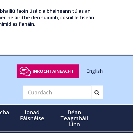
bhailiú faoin úsáid a bhaineann tú as an
éithe áirithe den suíomh, cosúil le físeán.
nimid as fianáin.
English
INROCHTAINEACHT
cha
Ionad
Déan
Fáisnéise
Teagmháil
Linn