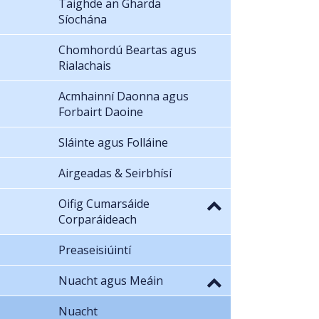
Taighde an Gharda
Síochána
Chomhordú Beartas agus
Rialachais
Acmhainní Daonna agus
Forbairt Daoine
Sláinte agus Folláine
Airgeadas & Seirbhísí
Oifig Cumarsáide
Corparáideach
Preaseisiúintí
Nuacht agus Meáin
Nuacht