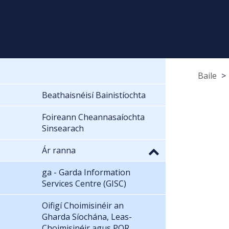
Baile
Beathaisnéisí Bainistíochta
Foireann Cheannasaíochta
Sinsearach
Ár ranna
ga - Garda Information
Services Centre (GISC)
Oifigí Choimisinéir an
Gharda Síochána, Leas-
Choimisinéir agus POR