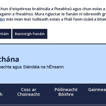
chun d'eispéireas brabhsála a fheabhsú agus chun eolas a 
gainn a fheabhsú. Mura nglactar le fianáin ní oibreoidh gn
áin
más mian leat tuilleadh eolais a fháil faoin úsáid a bhai
mháin
Bainistigh Fianáin
Cosc ar
Póilíneacht
Gairmea
gh
Choireacht
Bóithre