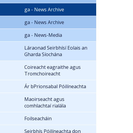
ga - News Archive
ga - News Archive
ga - News-Media
Láraonad Seirbhísí Eolais an
Gharda Síochána
Coireacht eagraithe agus
Tromchoireacht
Ár bPrionsabal Póilíneachta
Maoirseacht agus
comhlachtaí rialála
Foilseacháin
Seirbhís Póilíneachta don