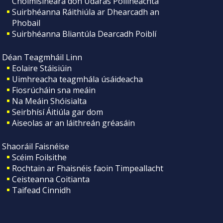
Choimisinéara don Údarás Póilíneachta
Suirbhéanna Ráithiúla ar Dhearcadh an
Phobail
Suirbhéanna Bliantúla Dearcadh Poiblí
Déan Teagmháil Linn
Eolaire Stáisiúin
Uimhreacha teagmhála úsáideacha
Fiosrúcháin sna meáin
Na Meáin Shóisialta
Seirbhísí Áitiúla gar dom
Aiseolas ar an láithreán gréasáin
Shaoráil Faisnéise
Scéim Foilsithe
Rochtain ar Fhaisnéis faoin Timpeallacht
Ceisteanna Coitianta
Taifead Cinnidh