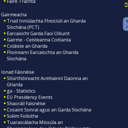
Faire Tráchta
Gairmeacha
Triail Inniúlachta Fhisiciúil an Gharda
Síochána (PCT)
Earcaiocht Garda Faoi Oiliuint
Gairme - Ceisteanna Coitianta
Coláiste an Gharda
Fhoireann Earcaíochta an Gharda
Síochána
Ionad Fáisnéise
Stiúrthóireacht Acmhainní Daonna an
Gharda
ga - Statistics
EU Presidency Events
Shaoráil Faisnéise
Cosaint Sonraí agus an Garda Síochána
Scéim Foilsithe
Tuarascálacha Míosúla an