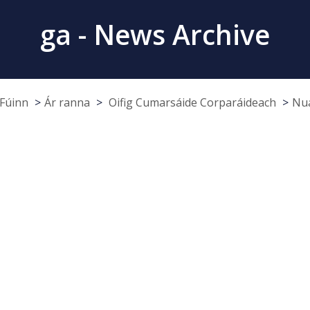
ga - News Archive
Fúinn
Ár ranna
Oifig Cumarsáide Corparáideach
Nua