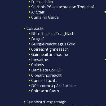
Foilseacháin
Seirbhís Póilíneachta don Todhchaí
Ár Stair
Cumainn Garda
Coireacht
Dhrochíde sa Teaghlach
Drugaí
Buirgléireacht agus Goid
Coireacht ghnéasach
Gáinneáil ar dhaoine
Ionsaithe
Calaois
Damáiste Coiriúil
Cibearchoireacht
Cúrsaí Tráchta
Dúshaothrú páistí ar líne
Coireacht fuath
Seirbhísí d’Íospartaigh