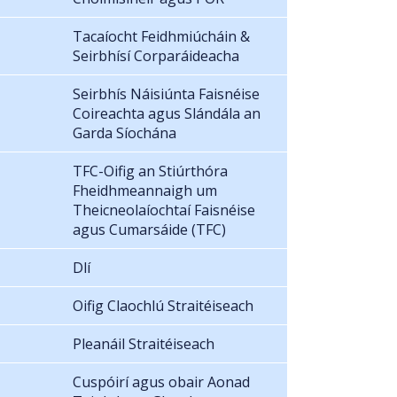
Tacaíocht Feidhmiúcháin &
Seirbhísí Corparáideacha
Seirbhís Náisiúnta Faisnéise
Coireachta agus Slándála an
Garda Síochána
TFC-Oifig an Stiúrthóra
Fheidhmeannaigh um
Theicneolaíochtaí Faisnéise
agus Cumarsáide (TFC)
Dlí
Oifig Claochlú Straitéiseach
Pleanáil Straitéiseach
Cuspóirí agus obair Aonad