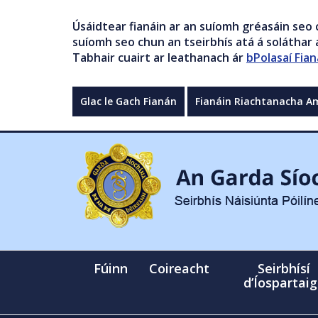
Úsáidtear fianáin ar an suíomh gréasáin seo 
suíomh seo chun an tseirbhís atá á soláthar a
Tabhair cuairt ar leathanach ár
bPolasaí Fian
Glac le Gach Fianán
Fianáin Riachtanacha A
Fúinn
Coireacht
Seirbhísí
d’Íospartai