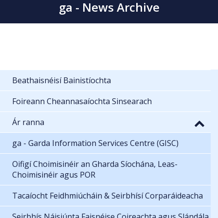
ga - News Archive
Beathaisnéisí Bainistíochta
Foireann Cheannasaíochta Sinsearach
Ár ranna
ga - Garda Information Services Centre (GISC)
Oifigí Choimisinéir an Gharda Síochána, Leas-
Choimisinéir agus POR
Tacaíocht Feidhmiúcháin & Seirbhísí Corparáideacha
Seirbhís Náisiúnta Faisnéise Coireachta agus Slándála