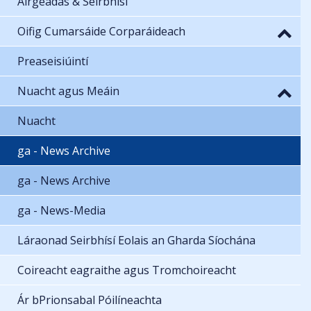
Airgeadas & Seirbhísí
Oifig Cumarsáide Corparáideach
Preaseisiúintí
Nuacht agus Meáin
Nuacht
ga - News Archive
ga - News Archive
ga - News-Media
Láraonad Seirbhísí Eolais an Gharda Síochána
Coireacht eagraithe agus Tromchoireacht
Ár bPrionsabal Póilíneachta