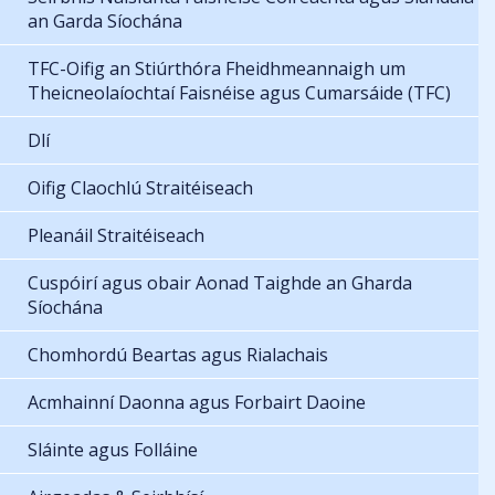
an Garda Síochána
TFC-Oifig an Stiúrthóra Fheidhmeannaigh um
Theicneolaíochtaí Faisnéise agus Cumarsáide (TFC)
Dlí
Oifig Claochlú Straitéiseach
Pleanáil Straitéiseach
Cuspóirí agus obair Aonad Taighde an Gharda
Síochána
Chomhordú Beartas agus Rialachais
Acmhainní Daonna agus Forbairt Daoine
Sláinte agus Folláine