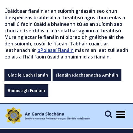
Úsáidtear fianáin ar an suíomh gréasáin seo chun
d'eispéireas brabhsála a fheabhsú agus chun eolas a
bhailiú faoin úsáid a bhaineann tú as an suíomh seo
chun an tseirbhís atá á soláthar againn a fheabhsú.
Mura nglactar le fianáin ní oibreoidh gnéithe áirithe
den suíomh, cosúil le físeán. Tabhair cuairt ar
leathanach ár
bPolasaí Fianáin
más mian leat tuilleadh
eolais a fháil faoin úsáid a bhainimid as fianáin.
Glac le Gach Fianán
Fianáin Riachtanacha Amháin
Bainistigh Fianáin
Togg
navig