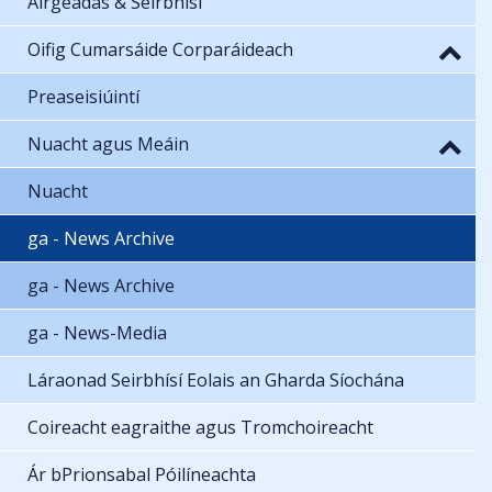
Airgeadas & Seirbhísí
Oifig Cumarsáide Corparáideach
Preaseisiúintí
Nuacht agus Meáin
Nuacht
ga - News Archive
ga - News Archive
ga - News-Media
Láraonad Seirbhísí Eolais an Gharda Síochána
Coireacht eagraithe agus Tromchoireacht
Ár bPrionsabal Póilíneachta