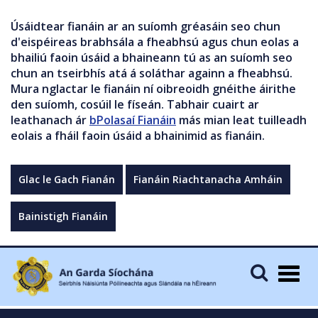
Úsáidtear fianáin ar an suíomh gréasáin seo chun
d'eispéireas brabhsála a fheabhsú agus chun eolas a
bhailiú faoin úsáid a bhaineann tú as an suíomh seo
chun an tseirbhís atá á soláthar againn a fheabhsú.
Mura nglactar le fianáin ní oibreoidh gnéithe áirithe
den suíomh, cosúil le físeán. Tabhair cuairt ar
leathanach ár
bPolasaí Fianáin
más mian leat tuilleadh
eolais a fháil faoin úsáid a bhainimid as fianáin.
Glac le Gach Fianán
Fianáin Riachtanacha Amháin
Bainistigh Fianáin
Togg
navig