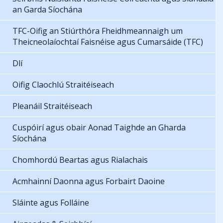
an Garda Síochána
TFC-Oifig an Stiúrthóra Fheidhmeannaigh um
Theicneolaíochtaí Faisnéise agus Cumarsáide (TFC)
Dlí
Oifig Claochlú Straitéiseach
Pleanáil Straitéiseach
Cuspóirí agus obair Aonad Taighde an Gharda
Síochána
Chomhordú Beartas agus Rialachais
Acmhainní Daonna agus Forbairt Daoine
Sláinte agus Folláine