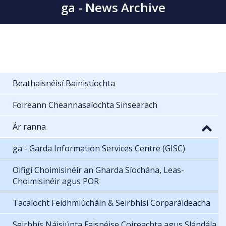
ga - News Archive
Beathaisnéisí Bainistíochta
Foireann Cheannasaíochta Sinsearach
Ár ranna
ga - Garda Information Services Centre (GISC)
Oifigí Choimisinéir an Gharda Síochána, Leas-
Choimisinéir agus POR
Tacaíocht Feidhmiúcháin & Seirbhísí Corparáideacha
Seirbhís Náisiúnta Faisnéise Coireachta agus Slándála