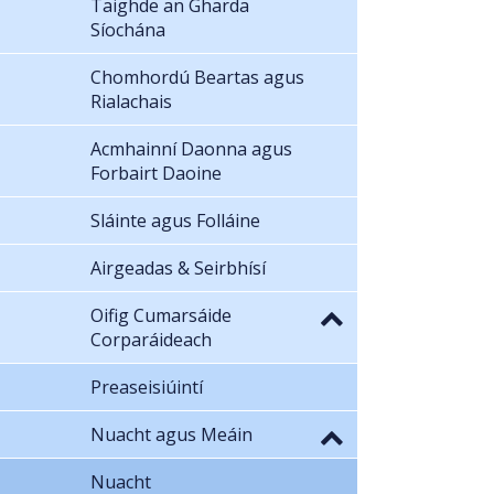
Taighde an Gharda
Síochána
Chomhordú Beartas agus
Rialachais
Acmhainní Daonna agus
Forbairt Daoine
Sláinte agus Folláine
Airgeadas & Seirbhísí
Oifig Cumarsáide
Corparáideach
Preaseisiúintí
Nuacht agus Meáin
Nuacht