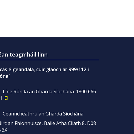
an teagmháil linn
gcás éigeandála, cuir glaoch ar 999/112 i
ónaí
Líne Rúnda an Gharda Síochána: 1800 666
1
Ceanncheathrú an Gharda Síochána
irc an Fhionnuisce, Baile Átha Cliath 8, D08
N3X