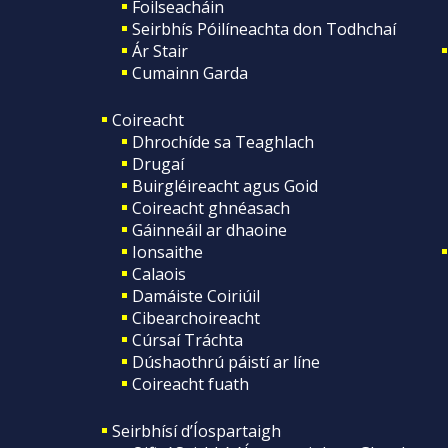
Foilseacháin
Seirbhís Póilíneachta don Todhchaí
Ár Stair
Cumainn Garda
Coireacht
Dhrochíde sa Teaghlach
Drugaí
Buirgléireacht agus Goid
Coireacht ghnéasach
Gáinneáil ar dhaoine
Ionsaithe
Calaois
Damáiste Coiriúil
Cibearchoireacht
Cúrsaí Tráchta
Dúshaothrú páistí ar líne
Coireacht fuath
Seirbhísí d’Íospartaigh