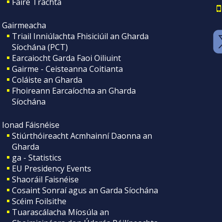
Faire Tráchta
Gairmeacha
Triail Inniúlachta Fhisiciúil an Gharda
Síochána (PCT)
Earcaiocht Garda Faoi Oiliuint
Gairme - Ceisteanna Coitianta
Coláiste an Gharda
Fhoireann Earcaíochta an Gharda
Síochána
Ionad Fáisnéise
Stiúrthóireacht Acmhainní Daonna an
Gharda
ga - Statistics
EU Presidency Events
Shaoráil Faisnéise
Cosaint Sonraí agus an Garda Síochána
Scéim Foilsithe
Tuarascálacha Míosúla an