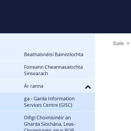
Baile
Beathaisnéisí Bainistíochta
Foireann Cheannasaíochta
Sinsearach
Ár ranna
ga - Garda Information
Services Centre (GISC)
Oifigí Choimisinéir an
Gharda Síochána, Leas-
Choimisinéir agus POR