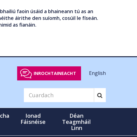
bhailiú faoin úsáid a bhaineann tú as an
éithe áirithe den suíomh, cosúil le físeán.
nimid as fianáin.
English
INROCHTAINEACHT
cha
Ionad
Déan
Fáisnéise
Teagmháil
Linn