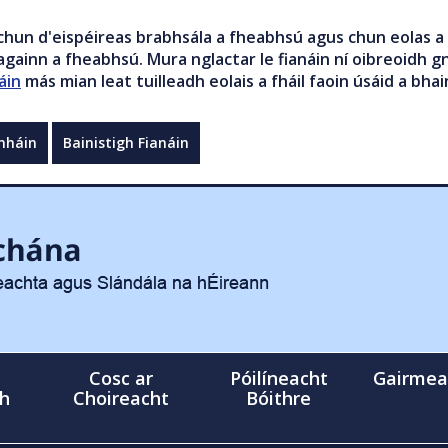
chun d'eispéireas brabhsála a fheabhsú agus chun eolas a 
gainn a fheabhsú. Mura nglactar le fianáin ní oibreoidh gn
áin
más mian leat tuilleadh eolais a fháil faoin úsáid a bhai
mháin
Bainistigh Fianáin
Cosc ar
Póilíneacht
Gairmea
gh
Choireacht
Bóithre