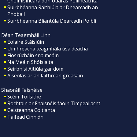
Choimisinéara don Údarás Póilíneachta
Suirbhéanna Ráithiúla ar Dhearcadh an
Phobail
Suirbhéanna Bliantúla Dearcadh Poiblí
Déan Teagmháil Linn
Eolaire Stáisiúin
Uimhreacha teagmhála úsáideacha
Fiosrúcháin sna meáin
Na Meáin Shóisialta
Seirbhísí Áitiúla gar dom
Aiseolas ar an láithreán gréasáin
Shaoráil Faisnéise
Scéim Foilsithe
Rochtain ar Fhaisnéis faoin Timpeallacht
Ceisteanna Coitianta
Taifead Cinnidh