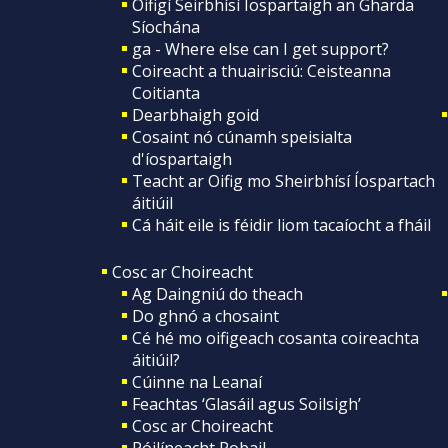
Oifigí Seirbhísí Íospartaigh an Gharda
Síochána
ga - Where else can I get support?
Coireacht a thuairisciú: Ceisteanna
Coitianta
Dearbhaigh goid
Cosaint nó cúnamh speisialta
d'íospartaigh
Teacht ar Oifig mo Sheirbhísí Íospartach
áitiúil
Cá háit eile is féidir liom tacaíocht a fháil
Cosc ar Choireacht
Ag Daingniú do theach
Do ghnó a chosaint
Cé hé mo oifigeach cosanta coireachta
áitiúil?
Cúinne na Leanaí
Feachtas ‘Glasáil agus Soilsigh’
Cosc ar Choireacht
Póilíneacht Pobail