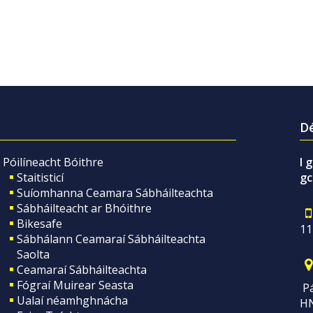
Dé
Póilíneacht Bóithre
I 
Staitisticí
gc
Suíomhanna Ceamara Sábháilteachta
Sábháilteacht ar Bhóithre
Bikesafe
11
Sábhálann Ceamaraí Sábháilteachta
Saolta
Ceamaraí Sábháilteachta
Fógraí Muirear Seasta
Pá
Ualaí néamhghnácha
H