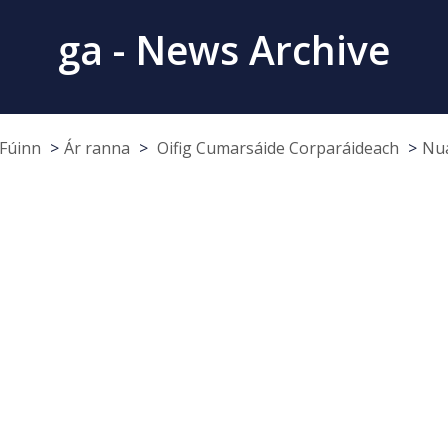
ga - News Archive
Fúinn
Ár ranna
Oifig Cumarsáide Corparáideach
Nua