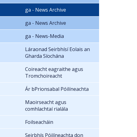
ga - News Archive
ga - News Archive
ga - News-Media
Láraonad Seirbhísí Eolais an
Gharda Síochána
Coireacht eagraithe agus
Tromchoireacht
Ár bPrionsabal Póilíneachta
Maoirseacht agus
comhlachtaí rialála
Foilseacháin
Seirbhís Póilíneachta don