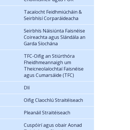
Tacaíocht Feidhmiúcháin &
Seirbhísí Corparáideacha
Seirbhís Náisiúnta Faisnéise
Coireachta agus Slándála an
Garda Síochána
TFC-Oifig an Stiúrthóra
Fheidhmeannaigh um
Theicneolaíochtaí Faisnéise
agus Cumarsáide (TFC)
Dlí
Oifig Claochlú Straitéiseach
Pleanáil Straitéiseach
Cuspóirí agus obair Aonad