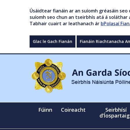
Úsáidtear fianáin ar an suíomh gréasáin seo 
suíomh seo chun an tseirbhís atá á soláthar a
Tabhair cuairt ar leathanach ár
bPolasaí Fian
Glac le Gach Fianán
Fianáin Riachtanacha A
Fúinn
Coireacht
Seirbhísí
d’Íospartai