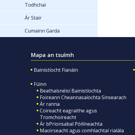
Todhchaí
Ár Stair
Cumainn Garda
Mapa an tsuímh
Bainistíocht Fianáin
Fúinn
Beathaisnéisí Bainistíochta
Foireann Cheannasaíochta Sinsearach
Ár ranna
Coireacht eagraithe agus
Tromchoireacht
Ár bPrionsabal Póilíneachta
Maoirseacht agus comhlachtaí rialála