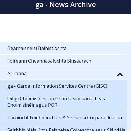
ga - News Archive
Beathaisnéisí Bainistíochta
Foireann Cheannasaíochta Sinsearach
Ár ranna
ga - Garda Information Services Centre (GISC)
Oifigí Choimisinéir an Gharda Síochána, Leas-
Choimisinéir agus POR
Tacaíocht Feidhmiúcháin & Seirbhísí Corparáideacha
Seirbhís Náisiúnta Faisnéise Coireachta agus Slándála