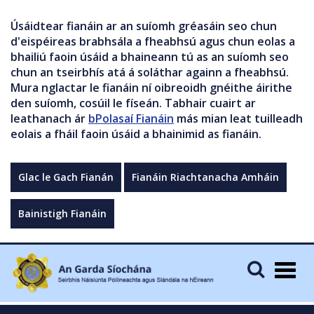
Úsáidtear fianáin ar an suíomh gréasáin seo chun
d'eispéireas brabhsála a fheabhsú agus chun eolas a
bhailiú faoin úsáid a bhaineann tú as an suíomh seo
chun an tseirbhís atá á soláthar againn a fheabhsú.
Mura nglactar le fianáin ní oibreoidh gnéithe áirithe
den suíomh, cosúil le físeán. Tabhair cuairt ar
leathanach ár
bPolasaí Fianáin
más mian leat tuilleadh
eolais a fháil faoin úsáid a bhainimid as fianáin.
Glac le Gach Fianán
Fianáin Riachtanacha Amháin
Bainistigh Fianáin
Togg
navig