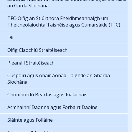
an Garda Síochána
TFC-Oifig an Stiúrthóra Fheidhmeannaigh um
Theicneolaíochtaí Faisnéise agus Cumarsáide (TFC)
Dlí
Oifig Claochlú Straitéiseach
Pleanáil Straitéiseach
Cuspóirí agus obair Aonad Taighde an Gharda
Síochána
Chomhordú Beartas agus Rialachais
Acmhainní Daonna agus Forbairt Daoine
Sláinte agus Folláine