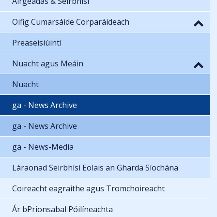
Airgeadas & Seirbhísí
Oifig Cumarsáide Corparáideach
Preaseisiúintí
Nuacht agus Meáin
Nuacht
ga - News Archive
ga - News Archive
ga - News-Media
Láraonad Seirbhísí Eolais an Gharda Síochána
Coireacht eagraithe agus Tromchoireacht
Ár bPrionsabal Póilíneachta