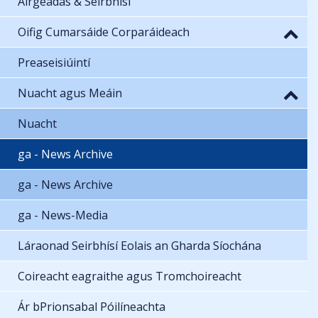
Airgeadas & Seirbhísí
Oifig Cumarsáide Corparáideach
Preaseisiúintí
Nuacht agus Meáin
Nuacht
ga - News Archive
ga - News Archive
ga - News-Media
Láraonad Seirbhísí Eolais an Gharda Síochána
Coireacht eagraithe agus Tromchoireacht
Ár bPrionsabal Póilíneachta