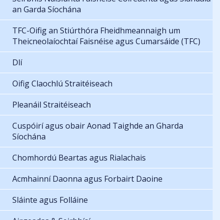
an Garda Síochána
TFC-Oifig an Stiúrthóra Fheidhmeannaigh um
Theicneolaíochtaí Faisnéise agus Cumarsáide (TFC)
Dlí
Oifig Claochlú Straitéiseach
Pleanáil Straitéiseach
Cuspóirí agus obair Aonad Taighde an Gharda
Síochána
Chomhordú Beartas agus Rialachais
Acmhainní Daonna agus Forbairt Daoine
Sláinte agus Folláine