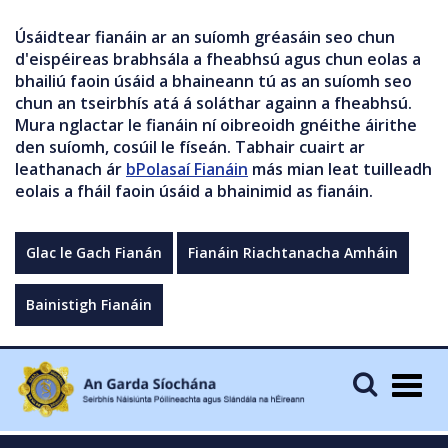
Úsáidtear fianáin ar an suíomh gréasáin seo chun
d'eispéireas brabhsála a fheabhsú agus chun eolas a
bhailiú faoin úsáid a bhaineann tú as an suíomh seo
chun an tseirbhís atá á soláthar againn a fheabhsú.
Mura nglactar le fianáin ní oibreoidh gnéithe áirithe
den suíomh, cosúil le físeán. Tabhair cuairt ar
leathanach ár
bPolasaí Fianáin
más mian leat tuilleadh
eolais a fháil faoin úsáid a bhainimid as fianáin.
Glac le Gach Fianán
Fianáin Riachtanacha Amháin
Bainistigh Fianáin
Togg
navig