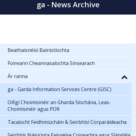
ga - News Archive
Beathaisnéisí Bainistíochta
Foireann Cheannasaíochta Sinsearach
Ár ranna
ga - Garda Information Services Centre (GISC)
Oifigí Choimisinéir an Gharda Síochána, Leas-
Choimisinéir agus POR
Tacaíocht Feidhmiúcháin & Seirbhísí Corparáideacha
Seirbhís Náisiúnta Faisnéise Coireachta agus Slándála