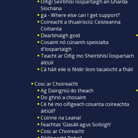
Oifigí Seirbhísí Íospartaigh an Gharda
Síochána
ga - Where else can I get support?
Coireacht a thuairisciú: Ceisteanna
Coitianta
Dearbhaigh goid
Cosaint nó cúnamh speisialta
d'íospartaigh
Teacht ar Oifig mo Sheirbhísí Íospartach
áitiúil
Cá háit eile is féidir liom tacaíocht a fháil
Cosc ar Choireacht
Ag Daingniú do theach
Do ghnó a chosaint
Cé hé mo oifigeach cosanta coireachta
áitiúil?
Cúinne na Leanaí
Feachtas ‘Glasáil agus Soilsigh’
Cosc ar Choireacht
Póilíneacht Pobail