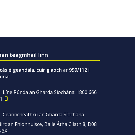
an teagmháil linn
gcás éigeandála, cuir glaoch ar 999/112 i
ónaí
Líne Rúnda an Gharda Síochána: 1800 666
1
Ceanncheathrú an Gharda Síochána
irc an Fhionnuisce, Baile Átha Cliath 8, D08
N3X