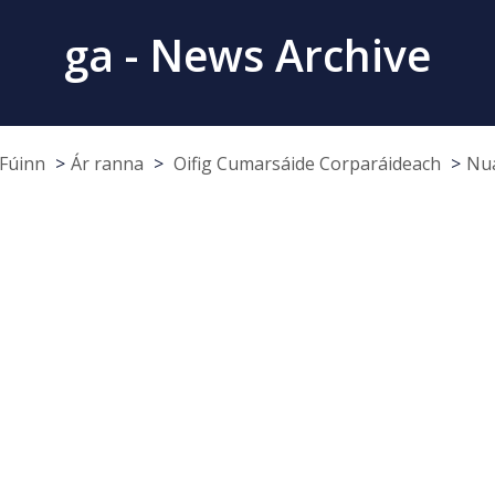
ga - News Archive
Fúinn
Ár ranna
Oifig Cumarsáide Corparáideach
Nua