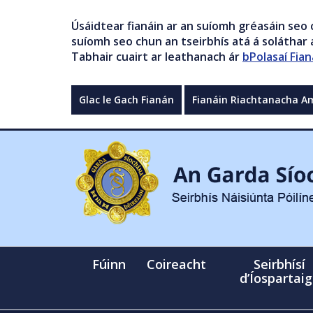
Úsáidtear fianáin ar an suíomh gréasáin seo 
suíomh seo chun an tseirbhís atá á soláthar a
Tabhair cuairt ar leathanach ár
bPolasaí Fian
Glac le Gach Fianán
Fianáin Riachtanacha A
Fúinn
Coireacht
Seirbhísí
d’Íospartai