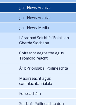
ga - News Archive
ga - News Archive
ga - News-Media
Láraonad Seirbhísí Eolais an
Gharda Síochána
Coireacht eagraithe agus
Tromchoireacht
Ár bPrionsabal Póilíneachta
Maoirseacht agus
comhlachtaí rialála
Foilseacháin
Seirbhís Póilíneachta don