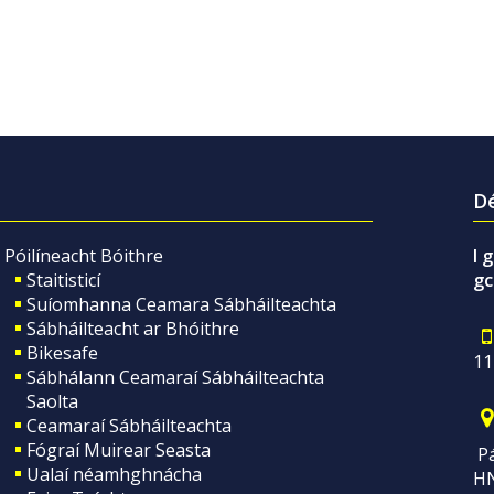
Dé
Póilíneacht Bóithre
I 
Staitisticí
gc
Suíomhanna Ceamara Sábháilteachta
Sábháilteacht ar Bhóithre
Bikesafe
11
Sábhálann Ceamaraí Sábháilteachta
Saolta
Ceamaraí Sábháilteachta
Fógraí Muirear Seasta
Pá
Ualaí néamhghnácha
H