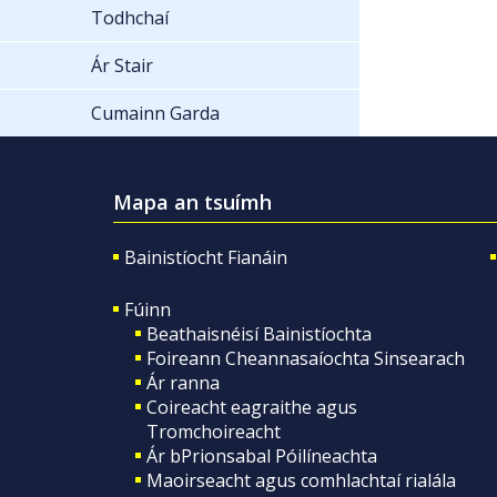
Todhchaí
Ár Stair
Cumainn Garda
Mapa an tsuímh
Bainistíocht Fianáin
Fúinn
Beathaisnéisí Bainistíochta
Foireann Cheannasaíochta Sinsearach
Ár ranna
Coireacht eagraithe agus
Tromchoireacht
Ár bPrionsabal Póilíneachta
Maoirseacht agus comhlachtaí rialála