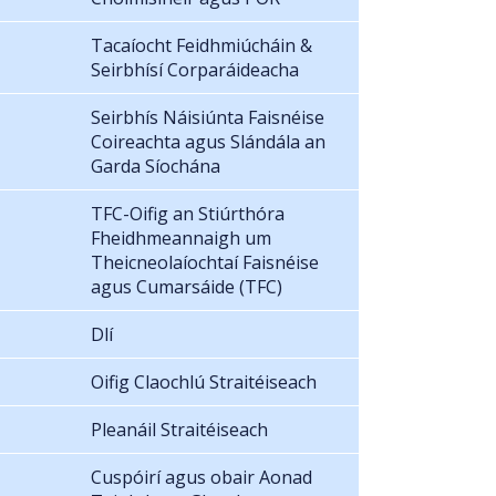
Tacaíocht Feidhmiúcháin &
Seirbhísí Corparáideacha
Seirbhís Náisiúnta Faisnéise
Coireachta agus Slándála an
Garda Síochána
TFC-Oifig an Stiúrthóra
Fheidhmeannaigh um
Theicneolaíochtaí Faisnéise
agus Cumarsáide (TFC)
Dlí
Oifig Claochlú Straitéiseach
Pleanáil Straitéiseach
Cuspóirí agus obair Aonad