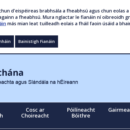
chun d'eispéireas brabhsála a fheabhsú agus chun eolas a 
gainn a fheabhsú. Mura nglactar le fianáin ní oibreoidh gn
áin
más mian leat tuilleadh eolais a fháil faoin úsáid a bhai
mháin
Bainistigh Fianáin
Cosc ar
Póilíneacht
Gairmea
gh
Choireacht
Bóithre