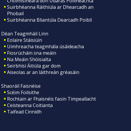
Choimisinéara don Údarás Póilíneachta
Suirbhéanna Ráithiúla ar Dhearcadh an
Phobail
Suirbhéanna Bliantúla Dearcadh Poiblí
Déan Teagmháil Linn
Eolaire Stáisiúin
Uimhreacha teagmhála úsáideacha
Fiosrúcháin sna meáin
Na Meáin Shóisialta
Seirbhísí Áitiúla gar dom
Aiseolas ar an láithreán gréasáin
Shaoráil Faisnéise
Scéim Foilsithe
Rochtain ar Fhaisnéis faoin Timpeallacht
Ceisteanna Coitianta
Taifead Cinnidh