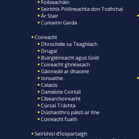
Foilseacháin
Seirbhís Póilíneachta don Todhchaí
Ár Stair
Cumainn Garda
Coireacht
Dhrochíde sa Teaghlach
Drugaí
Buirgléireacht agus Goid
Coireacht ghnéasach
Gáinneáil ar dhaoine
Ionsaithe
Calaois
Damáiste Coiriúil
Cibearchoireacht
Cúrsaí Tráchta
Dúshaothrú páistí ar líne
Coireacht fuath
Seirbhísí d’Íospartaigh