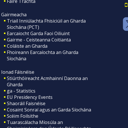
Faire Tráchta
Gairmeacha
Triail Inniúlachta Fhisiciúil an Gharda
Síochána (PCT)
Earcaiocht Garda Faoi Oiliuint
Gairme - Ceisteanna Coitianta
Coláiste an Gharda
Fhoireann Earcaíochta an Gharda
Síochána
Ionad Fáisnéise
Stiúrthóireacht Acmhainní Daonna an
Gharda
ga - Statistics
EU Presidency Events
Shaoráil Faisnéise
Cosaint Sonraí agus an Garda Síochána
Scéim Foilsithe
Tuarascálacha Míosúla an