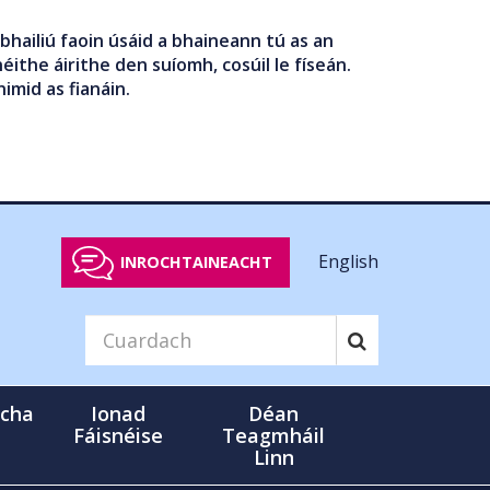
bhailiú faoin úsáid a bhaineann tú as an
éithe áirithe den suíomh, cosúil le físeán.
nimid as fianáin.
English
INROCHTAINEACHT
cha
Ionad
Déan
Fáisnéise
Teagmháil
Linn