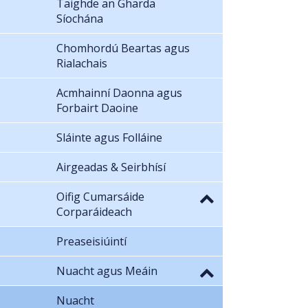
Taighde an Gharda
Síochána
Chomhordú Beartas agus
Rialachais
Acmhainní Daonna agus
Forbairt Daoine
Sláinte agus Folláine
Airgeadas & Seirbhísí
Oifig Cumarsáide
Corparáideach
Preaseisiúintí
Nuacht agus Meáin
Nuacht