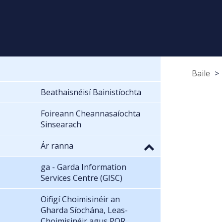
Baile
Beathaisnéisí Bainistíochta
Foireann Cheannasaíochta
Sinsearach
Ár ranna
ga - Garda Information
Services Centre (GISC)
Oifigí Choimisinéir an
Gharda Síochána, Leas-
Choimisinéir agus POR