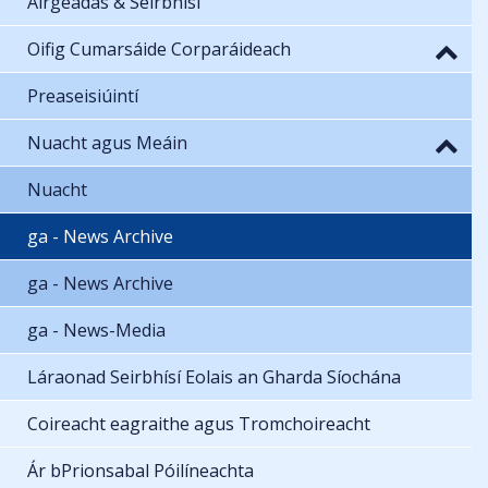
Airgeadas & Seirbhísí
Oifig Cumarsáide Corparáideach
Preaseisiúintí
Nuacht agus Meáin
Nuacht
ga - News Archive
ga - News Archive
ga - News-Media
Láraonad Seirbhísí Eolais an Gharda Síochána
Coireacht eagraithe agus Tromchoireacht
Ár bPrionsabal Póilíneachta