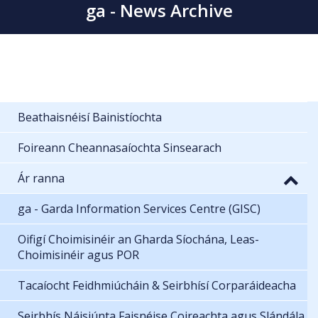
ga - News Archive
Beathaisnéisí Bainistíochta
Foireann Cheannasaíochta Sinsearach
Ár ranna
ga - Garda Information Services Centre (GISC)
Oifigí Choimisinéir an Gharda Síochána, Leas-
Choimisinéir agus POR
Tacaíocht Feidhmiúcháin & Seirbhísí Corparáideacha
Seirbhís Náisiúnta Faisnéise Coireachta agus Slándála