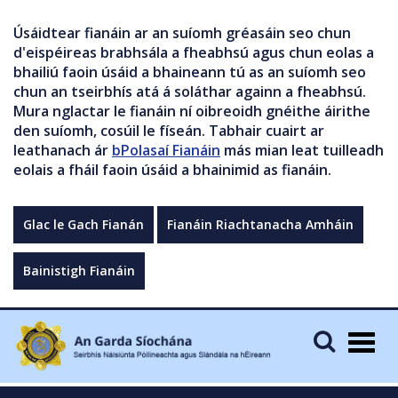
Úsáidtear fianáin ar an suíomh gréasáin seo chun
d'eispéireas brabhsála a fheabhsú agus chun eolas a
bhailiú faoin úsáid a bhaineann tú as an suíomh seo
chun an tseirbhís atá á soláthar againn a fheabhsú.
Mura nglactar le fianáin ní oibreoidh gnéithe áirithe
den suíomh, cosúil le físeán. Tabhair cuairt ar
leathanach ár
bPolasaí Fianáin
más mian leat tuilleadh
eolais a fháil faoin úsáid a bhainimid as fianáin.
Glac le Gach Fianán
Fianáin Riachtanacha Amháin
Bainistigh Fianáin
Togg
navig