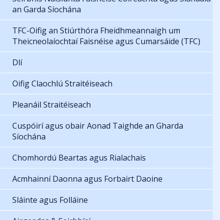
an Garda Síochána
TFC-Oifig an Stiúrthóra Fheidhmeannaigh um
Theicneolaíochtaí Faisnéise agus Cumarsáide (TFC)
Dlí
Oifig Claochlú Straitéiseach
Pleanáil Straitéiseach
Cuspóirí agus obair Aonad Taighde an Gharda
Síochána
Chomhordú Beartas agus Rialachais
Acmhainní Daonna agus Forbairt Daoine
Sláinte agus Folláine