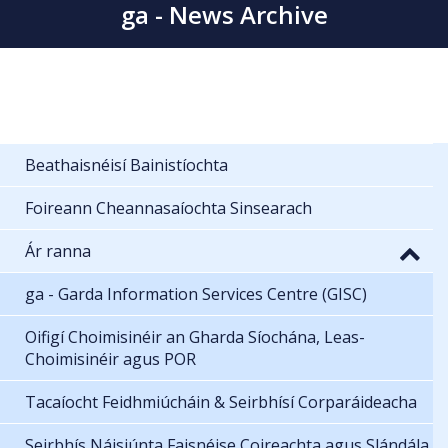
ga - News Archive
Beathaisnéisí Bainistíochta
Foireann Cheannasaíochta Sinsearach
Ár ranna
ga - Garda Information Services Centre (GISC)
Oifigí Choimisinéir an Gharda Síochána, Leas-
Choimisinéir agus POR
Tacaíocht Feidhmiúcháin & Seirbhísí Corparáideacha
Seirbhís Náisiúnta Faisnéise Coireachta agus Slándála