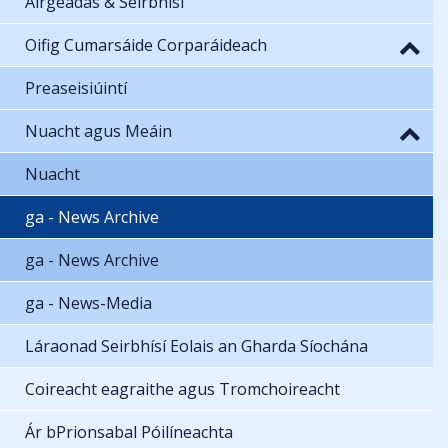
Airgeadas & Seirbhísí
Oifig Cumarsáide Corparáideach
Preaseisiúintí
Nuacht agus Meáin
Nuacht
ga - News Archive
ga - News Archive
ga - News-Media
Láraonad Seirbhísí Eolais an Gharda Síochána
Coireacht eagraithe agus Tromchoireacht
Ár bPrionsabal Póilíneachta