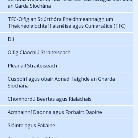
an Garda Síochána
TFC-Oifig an Stiúrthóra Fheidhmeannaigh um
Theicneolaíochtaí Faisnéise agus Cumarsáide (TFC)
Dlí
Oifig Claochlú Straitéiseach
Pleanáil Straitéiseach
Cuspóirí agus obair Aonad Taighde an Gharda
Síochána
Chomhordú Beartas agus Rialachais
Acmhainní Daonna agus Forbairt Daoine
Sláinte agus Folláine