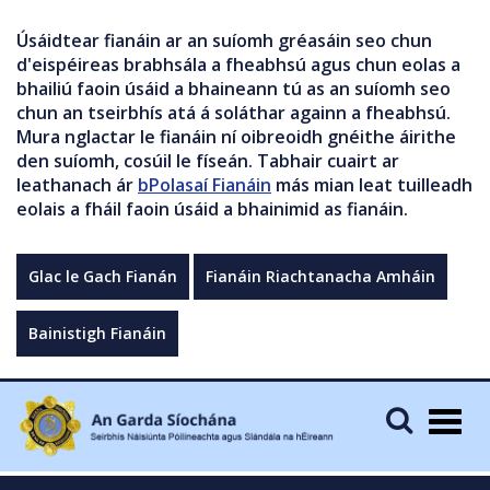
Úsáidtear fianáin ar an suíomh gréasáin seo chun
d'eispéireas brabhsála a fheabhsú agus chun eolas a
bhailiú faoin úsáid a bhaineann tú as an suíomh seo
chun an tseirbhís atá á soláthar againn a fheabhsú.
Mura nglactar le fianáin ní oibreoidh gnéithe áirithe
den suíomh, cosúil le físeán. Tabhair cuairt ar
leathanach ár
bPolasaí Fianáin
más mian leat tuilleadh
eolais a fháil faoin úsáid a bhainimid as fianáin.
Glac le Gach Fianán
Fianáin Riachtanacha Amháin
Bainistigh Fianáin
Togg
navig