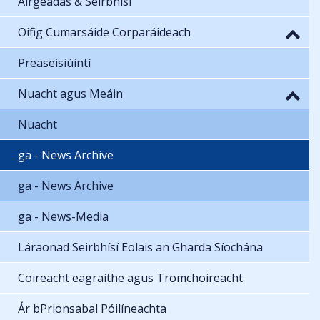
Airgeadas & Seirbhísí
Oifig Cumarsáide Corparáideach
Preaseisiúintí
Nuacht agus Meáin
Nuacht
ga - News Archive
ga - News Archive
ga - News-Media
Láraonad Seirbhísí Eolais an Gharda Síochána
Coireacht eagraithe agus Tromchoireacht
Ár bPrionsabal Póilíneachta