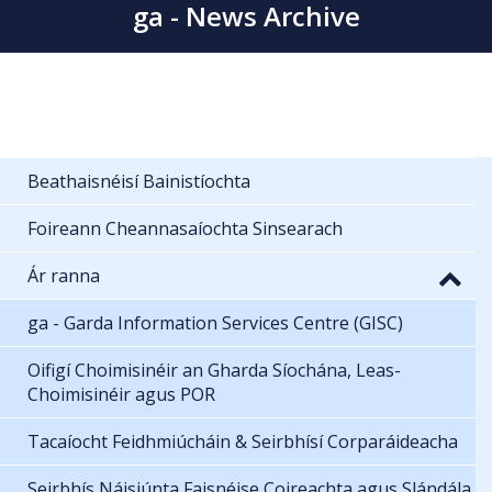
ga - News Archive
Beathaisnéisí Bainistíochta
Foireann Cheannasaíochta Sinsearach
Ár ranna
ga - Garda Information Services Centre (GISC)
Oifigí Choimisinéir an Gharda Síochána, Leas-
Choimisinéir agus POR
Tacaíocht Feidhmiúcháin & Seirbhísí Corparáideacha
Seirbhís Náisiúnta Faisnéise Coireachta agus Slándála