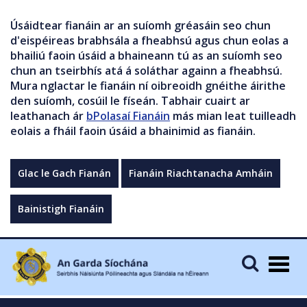
Úsáidtear fianáin ar an suíomh gréasáin seo chun
d'eispéireas brabhsála a fheabhsú agus chun eolas a
bhailiú faoin úsáid a bhaineann tú as an suíomh seo
chun an tseirbhís atá á soláthar againn a fheabhsú.
Mura nglactar le fianáin ní oibreoidh gnéithe áirithe
den suíomh, cosúil le físeán. Tabhair cuairt ar
leathanach ár
bPolasaí Fianáin
más mian leat tuilleadh
eolais a fháil faoin úsáid a bhainimid as fianáin.
Glac le Gach Fianán
Fianáin Riachtanacha Amháin
Bainistigh Fianáin
Togg
navig