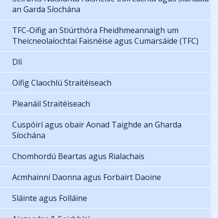
an Garda Síochána
TFC-Oifig an Stiúrthóra Fheidhmeannaigh um
Theicneolaíochtaí Faisnéise agus Cumarsáide (TFC)
Dlí
Oifig Claochlú Straitéiseach
Pleanáil Straitéiseach
Cuspóirí agus obair Aonad Taighde an Gharda
Síochána
Chomhordú Beartas agus Rialachais
Acmhainní Daonna agus Forbairt Daoine
Sláinte agus Folláine