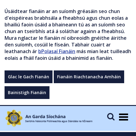
Úsáidtear fianáin ar an suíomh gréasáin seo chun
d'eispéireas brabhsála a fheabhsú agus chun eolas a
bhailiú faoin úsáid a bhaineann tú as an suíomh seo
chun an tseirbhís atá á soláthar againn a fheabhsú.
Mura nglactar le fianáin ní oibreoidh gnéithe áirithe
den suíomh, cosúil le físeán. Tabhair cuairt ar
leathanach ár
bPolasaí Fianáin
más mian leat tuilleadh
eolais a fháil faoin úsáid a bhainimid as fianáin.
Glac le Gach Fianán
Fianáin Riachtanacha Amháin
Bainistigh Fianáin
Togg
navig