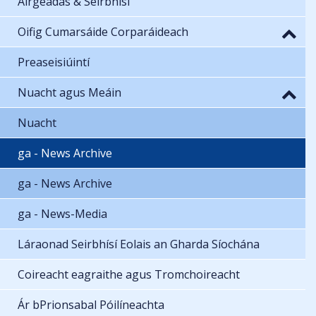
Airgeadas & Seirbhísí
Oifig Cumarsáide Corparáideach
Preaseisiúintí
Nuacht agus Meáin
Nuacht
ga - News Archive
ga - News Archive
ga - News-Media
Láraonad Seirbhísí Eolais an Gharda Síochána
Coireacht eagraithe agus Tromchoireacht
Ár bPrionsabal Póilíneachta