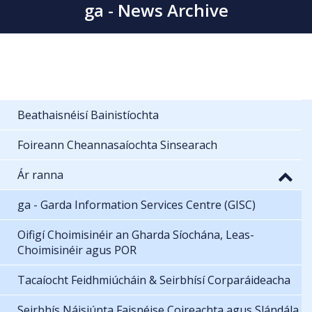
ga - News Archive
Beathaisnéisí Bainistíochta
Foireann Cheannasaíochta Sinsearach
Ár ranna
ga - Garda Information Services Centre (GISC)
Oifigí Choimisinéir an Gharda Síochána, Leas-
Choimisinéir agus POR
Tacaíocht Feidhmiúcháin & Seirbhísí Corparáideacha
Seirbhís Náisiúnta Faisnéise Coireachta agus Slándála