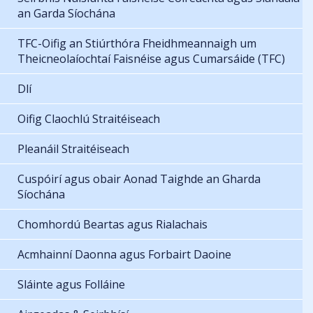
an Garda Síochána
TFC-Oifig an Stiúrthóra Fheidhmeannaigh um
Theicneolaíochtaí Faisnéise agus Cumarsáide (TFC)
Dlí
Oifig Claochlú Straitéiseach
Pleanáil Straitéiseach
Cuspóirí agus obair Aonad Taighde an Gharda
Síochána
Chomhordú Beartas agus Rialachais
Acmhainní Daonna agus Forbairt Daoine
Sláinte agus Folláine