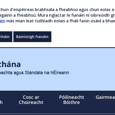
chun d'eispéireas brabhsála a fheabhsú agus chun eolas a 
gainn a fheabhsú. Mura nglactar le fianáin ní oibreoidh gn
áin
más mian leat tuilleadh eolais a fháil faoin úsáid a bhai
mháin
Bainistigh Fianáin
Cosc ar
Póilíneacht
Gairmea
gh
Choireacht
Bóithre