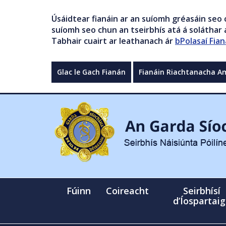
Úsáidtear fianáin ar an suíomh gréasáin seo 
suíomh seo chun an tseirbhís atá á soláthar a
Tabhair cuairt ar leathanach ár
bPolasaí Fian
Glac le Gach Fianán
Fianáin Riachtanacha A
Fúinn
Coireacht
Seirbhísí
d’Íospartai