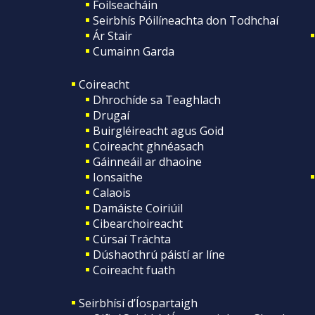
Foilseacháin
Seirbhís Póilíneachta don Todhchaí
Ár Stair
Cumainn Garda
Coireacht
Dhrochíde sa Teaghlach
Drugaí
Buirgléireacht agus Goid
Coireacht ghnéasach
Gáinneáil ar dhaoine
Ionsaithe
Calaois
Damáiste Coiriúil
Cibearchoireacht
Cúrsaí Tráchta
Dúshaothrú páistí ar líne
Coireacht fuath
Seirbhísí d’Íospartaigh