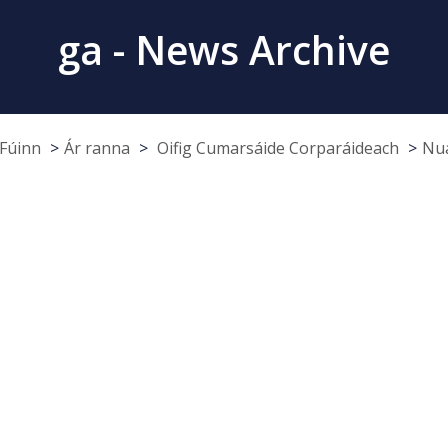
ga - News Archive
Fúinn
Ár ranna
Oifig Cumarsáide Corparáideach
Nua