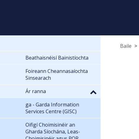
Baile
Beathaisnéisí Bainistíochta
Foireann Cheannasaíochta
Sinsearach
Ár ranna
ga - Garda Information
Services Centre (GISC)
Oifigí Choimisinéir an
Gharda Síochána, Leas-
Choimisinéir agus POR