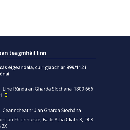
an teagmháil linn
gcás éigeandála, cuir glaoch ar 999/112 i
ónaí
Líne Rúnda an Gharda Síochána: 1800 666
1
Ceanncheathrú an Gharda Síochána
irc an Fhionnuisce, Baile Átha Cliath 8, D08
N3X