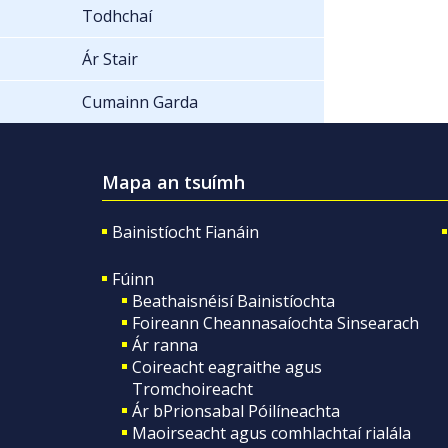
Todhchaí
Ár Stair
Cumainn Garda
Mapa an tsuímh
Bainistíocht Fianáin
Fúinn
Beathaisnéisí Bainistíochta
Foireann Cheannasaíochta Sinsearach
Ár ranna
Coireacht eagraithe agus
Tromchoireacht
Ár bPrionsabal Póilíneachta
Maoirseacht agus comhlachtaí rialála