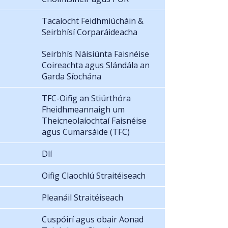
Tacaíocht Feidhmiúcháin &
Seirbhísí Corparáideacha
Seirbhís Náisiúnta Faisnéise
Coireachta agus Slándála an
Garda Síochána
TFC-Oifig an Stiúrthóra
Fheidhmeannaigh um
Theicneolaíochtaí Faisnéise
agus Cumarsáide (TFC)
Dlí
Oifig Claochlú Straitéiseach
Pleanáil Straitéiseach
Cuspóirí agus obair Aonad