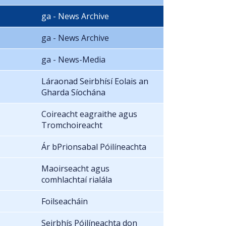
ga - News Archive
ga - News Archive
ga - News-Media
Láraonad Seirbhísí Eolais an
Gharda Síochána
Coireacht eagraithe agus
Tromchoireacht
Ár bPrionsabal Póilíneachta
Maoirseacht agus
comhlachtaí rialála
Foilseacháin
Seirbhís Póilíneachta don