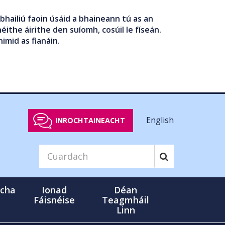
bhailiú faoin úsáid a bhaineann tú as an
éithe áirithe den suíomh, cosúil le físeán.
nimid as fianáin.
English
INROCHTAINEACHT
cha
Ionad
Déan
Fáisnéise
Teagmháil
Linn