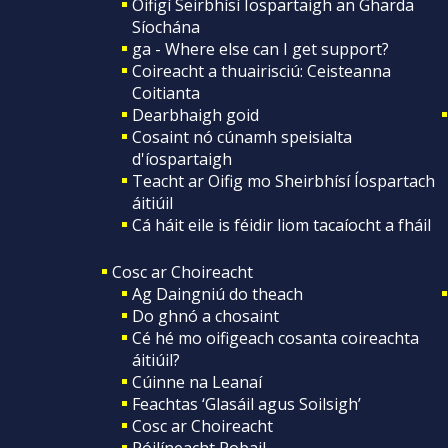
Oifigí Seirbhísí Íospartaigh an Gharda
Síochána
ga - Where else can I get support?
Coireacht a thuairisciú: Ceisteanna
Coitianta
Dearbhaigh goid
Cosaint nó cúnamh speisialta
d'íospartaigh
Teacht ar Oifig mo Sheirbhísí Íospartach
áitiúil
Cá háit eile is féidir liom tacaíocht a fháil
Cosc ar Choireacht
Ag Daingniú do theach
Do ghnó a chosaint
Cé hé mo oifigeach cosanta coireachta
áitiúil?
Cúinne na Leanaí
Feachtas ‘Glasáil agus Soilsigh’
Cosc ar Choireacht
Póilíneacht Pobail