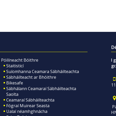
Dé
Póilíneacht Bóithre
I 
Staitisticí
gc
Suíomhanna Ceamara Sábháilteachta
Sábháilteacht ar Bhóithre
Bikesafe
11
Sábhálann Ceamaraí Sábháilteachta
Saolta
Ceamaraí Sábháilteachta
Fógraí Muirear Seasta
Pá
Ualaí néamhghnácha
H