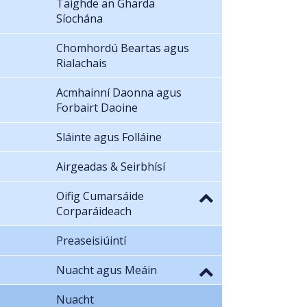
Taighde an Gharda
Síochána
Chomhordú Beartas agus
Rialachais
Acmhainní Daonna agus
Forbairt Daoine
Sláinte agus Folláine
Airgeadas & Seirbhísí
Oifig Cumarsáide
Corparáideach
Preaseisiúintí
Nuacht agus Meáin
Nuacht