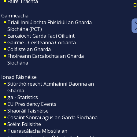
Faire Tráchta
Gairmeacha
Triail Inniúlachta Fhisiciúil an Gharda
Síochána (PCT)
Earcaiocht Garda Faoi Oiliuint
Gairme - Ceisteanna Coitianta
Coláiste an Gharda
Fhoireann Earcaíochta an Gharda
Síochána
Ionad Fáisnéise
Stiúrthóireacht Acmhainní Daonna an
Gharda
ga - Statistics
EU Presidency Events
Shaoráil Faisnéise
Cosaint Sonraí agus an Garda Síochána
Scéim Foilsithe
Tuarascálacha Míosúla an