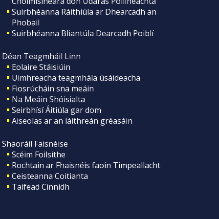
Choimisinéara don Údarás Póilíneachta
Suirbhéanna Ráithiúla ar Dhearcadh an
Phobail
Suirbhéanna Bliantúla Dearcadh Poiblí
Déan Teagmháil Linn
Eolaire Stáisiúin
Uimhreacha teagmhála úsáideacha
Fiosrúcháin sna meáin
Na Meáin Shóisialta
Seirbhísí Áitiúla gar dom
Aiseolas ar an láithreán gréasáin
Shaoráil Faisnéise
Scéim Foilsithe
Rochtain ar Fhaisnéis faoin Timpeallacht
Ceisteanna Coitianta
Taifead Cinnidh