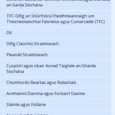
an Garda Síochána
TFC-Oifig an Stiúrthóra Fheidhmeannaigh um
Theicneolaíochtaí Faisnéise agus Cumarsáide (TFC)
Dlí
Oifig Claochlú Straitéiseach
Pleanáil Straitéiseach
Cuspóirí agus obair Aonad Taighde an Gharda
Síochána
Chomhordú Beartas agus Rialachais
Acmhainní Daonna agus Forbairt Daoine
Sláinte agus Folláine