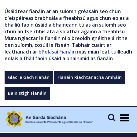
Úsáidtear fianáin ar an suíomh gréasáin seo chun
d'eispéireas brabhsála a fheabhsú agus chun eolas a
bhailiú faoin úsáid a bhaineann tú as an suíomh seo
chun an tseirbhís atá á soláthar againn a fheabhsú.
Mura nglactar le fianáin ní oibreoidh gnéithe áirithe
den suíomh, cosúil le físeán. Tabhair cuairt ar
leathanach ár
bPolasaí Fianáin
más mian leat tuilleadh
eolais a fháil faoin úsáid a bhainimid as fianáin.
Glac le Gach Fianán
Fianáin Riachtanacha Amháin
Bainistigh Fianáin
Togg
navig