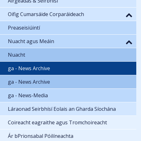
Airgeadas & Seirbhísí
Oifig Cumarsáide Corparáideach
Preaseisiúintí
Nuacht agus Meáin
Nuacht
ga - News Archive
ga - News Archive
ga - News-Media
Láraonad Seirbhísí Eolais an Gharda Síochána
Coireacht eagraithe agus Tromchoireacht
Ár bPrionsabal Póilíneachta