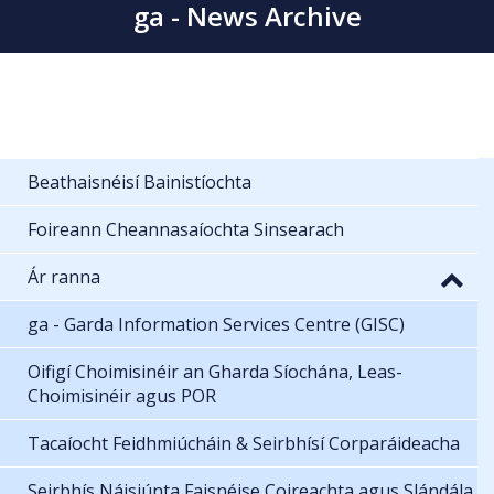
ga - News Archive
Beathaisnéisí Bainistíochta
Foireann Cheannasaíochta Sinsearach
Ár ranna
ga - Garda Information Services Centre (GISC)
Oifigí Choimisinéir an Gharda Síochána, Leas-
Choimisinéir agus POR
Tacaíocht Feidhmiúcháin & Seirbhísí Corparáideacha
Seirbhís Náisiúnta Faisnéise Coireachta agus Slándála