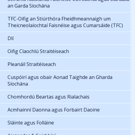
an Garda Síochána
TFC-Oifig an Stiúrthóra Fheidhmeannaigh um
Theicneolaíochtaí Faisnéise agus Cumarsáide (TFC)
Dlí
Oifig Claochlú Straitéiseach
Pleanáil Straitéiseach
Cuspóirí agus obair Aonad Taighde an Gharda
Síochána
Chomhordú Beartas agus Rialachais
Acmhainní Daonna agus Forbairt Daoine
Sláinte agus Folláine