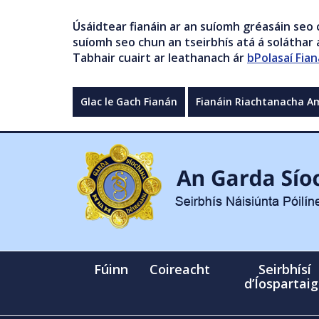
Úsáidtear fianáin ar an suíomh gréasáin seo 
suíomh seo chun an tseirbhís atá á soláthar a
Tabhair cuairt ar leathanach ár
bPolasaí Fian
Glac le Gach Fianán
Fianáin Riachtanacha A
Fúinn
Coireacht
Seirbhísí
d’Íospartai