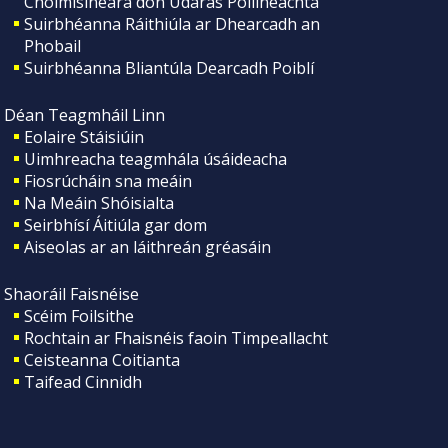
Choimisinéara don Údarás Póilíneachta
Suirbhéanna Ráithiúla ar Dhearcadh an
Phobail
Suirbhéanna Bliantúla Dearcadh Poiblí
Déan Teagmháil Linn
Eolaire Stáisiúin
Uimhreacha teagmhála úsáideacha
Fiosrúcháin sna meáin
Na Meáin Shóisialta
Seirbhísí Áitiúla gar dom
Aiseolas ar an láithreán gréasáin
Shaoráil Faisnéise
Scéim Foilsithe
Rochtain ar Fhaisnéis faoin Timpeallacht
Ceisteanna Coitianta
Taifead Cinnidh