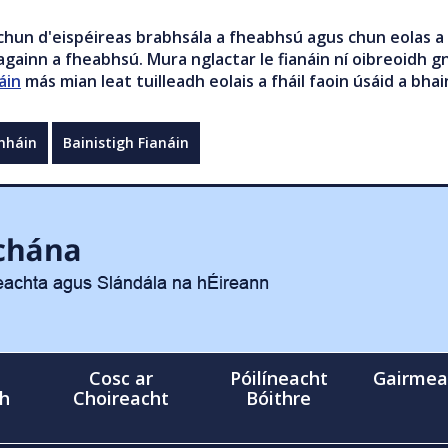
chun d'eispéireas brabhsála a fheabhsú agus chun eolas a 
gainn a fheabhsú. Mura nglactar le fianáin ní oibreoidh gn
áin
más mian leat tuilleadh eolais a fháil faoin úsáid a bhai
mháin
Bainistigh Fianáin
Cosc ar
Póilíneacht
Gairmea
gh
Choireacht
Bóithre