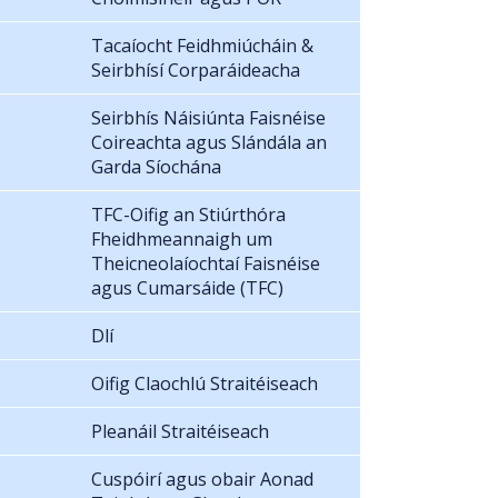
Tacaíocht Feidhmiúcháin &
Seirbhísí Corparáideacha
Seirbhís Náisiúnta Faisnéise
Coireachta agus Slándála an
Garda Síochána
TFC-Oifig an Stiúrthóra
Fheidhmeannaigh um
Theicneolaíochtaí Faisnéise
agus Cumarsáide (TFC)
Dlí
Oifig Claochlú Straitéiseach
Pleanáil Straitéiseach
Cuspóirí agus obair Aonad