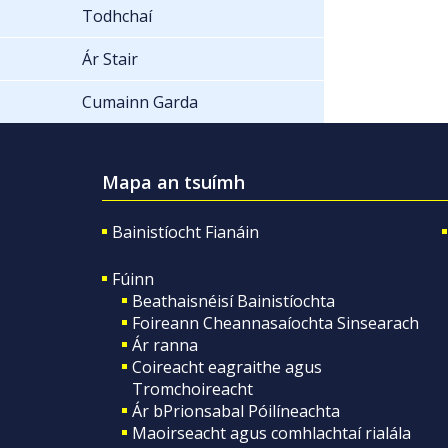
Todhchaí
Ár Stair
Cumainn Garda
Mapa an tsuímh
Bainistíocht Fianáin
Fúinn
Beathaisnéisí Bainistíochta
Foireann Cheannasaíochta Sinsearach
Ár ranna
Coireacht eagraithe agus
Tromchoireacht
Ár bPrionsabal Póilíneachta
Maoirseacht agus comhlachtaí rialála