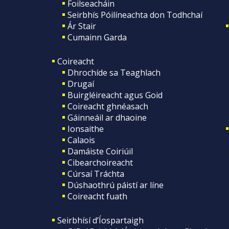
Foilseacháin
Seirbhís Póilíneachta don Todhchaí
Ár Stair
Cumainn Garda
Coireacht
Dhrochíde sa Teaghlach
Drugaí
Buirgléireacht agus Goid
Coireacht ghnéasach
Gáinneáil ar dhaoine
Ionsaithe
Calaois
Damáiste Coiriúil
Cibearchoireacht
Cúrsaí Tráchta
Dúshaothrú páistí ar líne
Coireacht fuath
Seirbhísí d’Íospartaigh