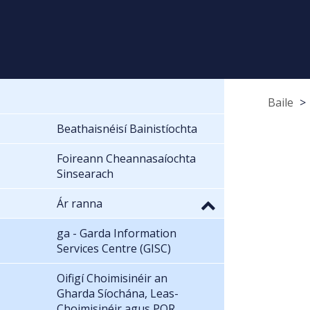
Baile
Beathaisnéisí Bainistíochta
Foireann Cheannasaíochta
Sinsearach
Ár ranna
ga - Garda Information
Services Centre (GISC)
Oifigí Choimisinéir an
Gharda Síochána, Leas-
Choimisinéir agus POR