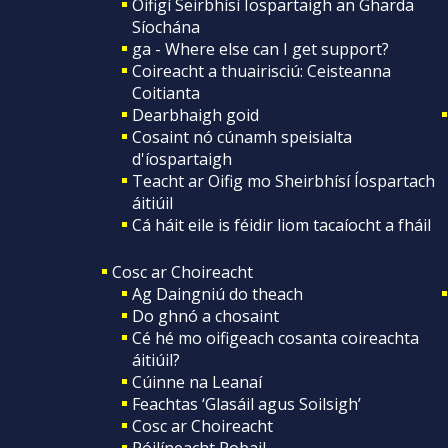
Oifigí Seirbhísí Íospartaigh an Gharda
Síochána
ga - Where else can I get support?
Coireacht a thuairisciú: Ceisteanna
Coitianta
Dearbhaigh goid
Cosaint nó cúnamh speisialta
d'íospartaigh
Teacht ar Oifig mo Sheirbhísí Íospartach
áitiúil
Cá háit eile is féidir liom tacaíocht a fháil
Cosc ar Choireacht
Ag Daingniú do theach
Do ghnó a chosaint
Cé hé mo oifigeach cosanta coireachta
áitiúil?
Cúinne na Leanaí
Feachtas ‘Glasáil agus Soilsigh’
Cosc ar Choireacht
Póilíneacht Pobail