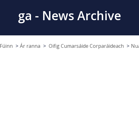
ga - News Archive
Fúinn
Ár ranna
Oifig Cumarsáide Corparáideach
Nua