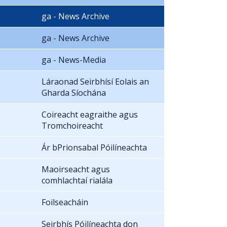
ga - News Archive
ga - News Archive
ga - News-Media
Láraonad Seirbhísí Eolais an
Gharda Síochána
Coireacht eagraithe agus
Tromchoireacht
Ár bPrionsabal Póilíneachta
Maoirseacht agus
comhlachtaí rialála
Foilseacháin
Seirbhís Póilíneachta don