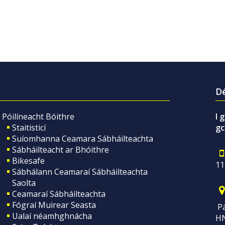
Dé
Póilíneacht Bóithre
I 
Staitisticí
gc
Suíomhanna Ceamara Sábháilteachta
Sábháilteacht ar Bhóithre
Bikesafe
11
Sábhálann Ceamaraí Sábháilteachta
Saolta
Ceamaraí Sábháilteachta
Fógraí Muirear Seasta
Pá
Ualaí néamhghnácha
H