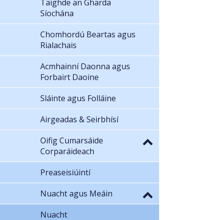
Taighde an Gharda
Síochána
Chomhordú Beartas agus
Rialachais
Acmhainní Daonna agus
Forbairt Daoine
Sláinte agus Folláine
Airgeadas & Seirbhísí
Oifig Cumarsáide
Corparáideach
Preaseisiúintí
Nuacht agus Meáin
Nuacht