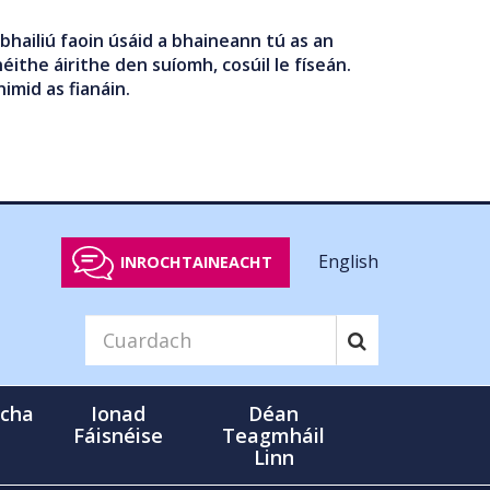
bhailiú faoin úsáid a bhaineann tú as an
éithe áirithe den suíomh, cosúil le físeán.
nimid as fianáin.
English
INROCHTAINEACHT
cha
Ionad
Déan
Fáisnéise
Teagmháil
Linn