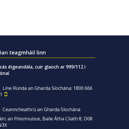
an teagmháil linn
gcás éigeandála, cuir glaoch ar 999/112 i
ónaí
Líne Rúnda an Gharda Síochána: 1800 666
1
Ceanncheathrú an Gharda Síochána
irc an Fhionnuisce, Baile Átha Cliath 8, D08
N3X