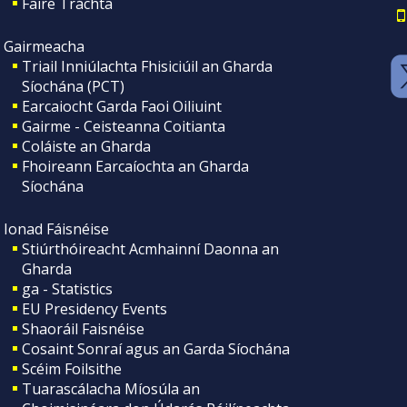
Faire Tráchta
Gairmeacha
Triail Inniúlachta Fhisiciúil an Gharda
Síochána (PCT)
Earcaiocht Garda Faoi Oiliuint
Gairme - Ceisteanna Coitianta
Coláiste an Gharda
Fhoireann Earcaíochta an Gharda
Síochána
Ionad Fáisnéise
Stiúrthóireacht Acmhainní Daonna an
Gharda
ga - Statistics
EU Presidency Events
Shaoráil Faisnéise
Cosaint Sonraí agus an Garda Síochána
Scéim Foilsithe
Tuarascálacha Míosúla an