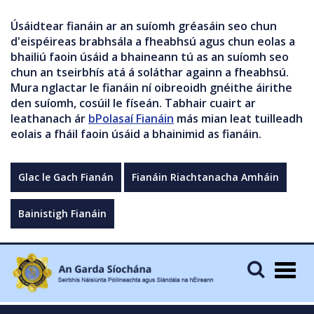
Úsáidtear fianáin ar an suíomh gréasáin seo chun
d'eispéireas brabhsála a fheabhsú agus chun eolas a
bhailiú faoin úsáid a bhaineann tú as an suíomh seo
chun an tseirbhís atá á soláthar againn a fheabhsú.
Mura nglactar le fianáin ní oibreoidh gnéithe áirithe
den suíomh, cosúil le físeán. Tabhair cuairt ar
leathanach ár
bPolasaí Fianáin
más mian leat tuilleadh
eolais a fháil faoin úsáid a bhainimid as fianáin.
Glac le Gach Fianán
Fianáin Riachtanacha Amháin
Bainistigh Fianáin
Togg
navig