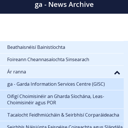
ga - News Archive
Beathaisnéisí Bainistíochta
Foireann Cheannasaíochta Sinsearach
Ár ranna
ga - Garda Information Services Centre (GISC)
Oifigí Choimisinéir an Gharda Síochána, Leas-
Choimisinéir agus POR
Tacaíocht Feidhmiúcháin & Seirbhísí Corparáideacha
Seirbhís Náisiúnta Faisnéise Coireachta agus Slándála