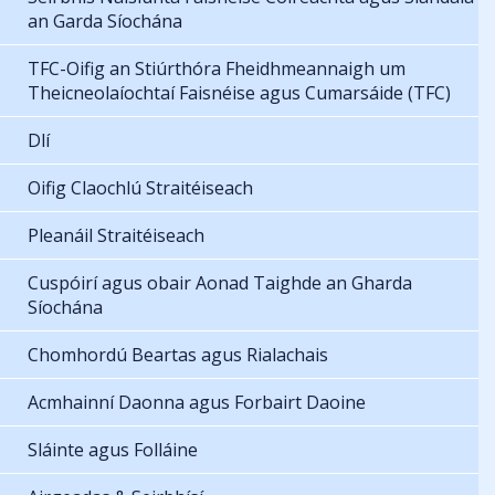
an Garda Síochána
TFC-Oifig an Stiúrthóra Fheidhmeannaigh um
Theicneolaíochtaí Faisnéise agus Cumarsáide (TFC)
Dlí
Oifig Claochlú Straitéiseach
Pleanáil Straitéiseach
Cuspóirí agus obair Aonad Taighde an Gharda
Síochána
Chomhordú Beartas agus Rialachais
Acmhainní Daonna agus Forbairt Daoine
Sláinte agus Folláine