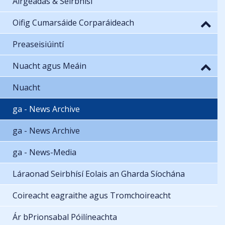
Airgeadas & Seirbhísí
Oifig Cumarsáide Corparáideach
Preaseisiúintí
Nuacht agus Meáin
Nuacht
ga - News Archive
ga - News Archive
ga - News-Media
Láraonad Seirbhísí Eolais an Gharda Síochána
Coireacht eagraithe agus Tromchoireacht
Ár bPrionsabal Póilíneachta