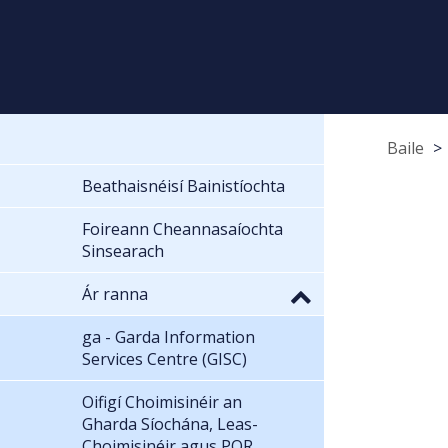
Baile
Beathaisnéisí Bainistíochta
Foireann Cheannasaíochta
Sinsearach
Ár ranna
ga - Garda Information
Services Centre (GISC)
Oifigí Choimisinéir an
Gharda Síochána, Leas-
Choimisinéir agus POR