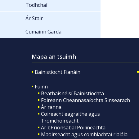
Todhchaí
Ár Stair
Cumainn Garda
Mapa an tsuímh
Bainistíocht Fianáin
Fúinn
Beathaisnéisí Bainistíochta
Foireann Cheannasaíochta Sinsearach
Ár ranna
Coireacht eagraithe agus
Tromchoireacht
Ár bPrionsabal Póilíneachta
Maoirseacht agus comhlachtaí rialála