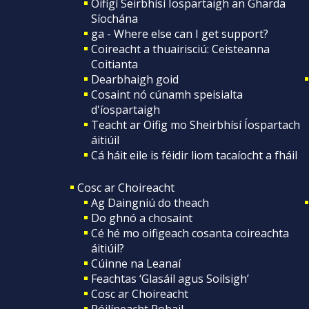
Oifigí Seirbhísí Íospartaigh an Gharda
Síochána
ga - Where else can I get support?
Coireacht a thuairisciú: Ceisteanna
Coitianta
Dearbhaigh goid
Cosaint nó cúnamh speisialta
d'íospartaigh
Teacht ar Oifig mo Sheirbhísí Íospartach
áitiúil
Cá háit eile is féidir liom tacaíocht a fháil
Cosc ar Choireacht
Ag Daingniú do theach
Do ghnó a chosaint
Cé hé mo oifigeach cosanta coireachta
áitiúil?
Cúinne na Leanaí
Feachtas ‘Glasáil agus Soilsigh’
Cosc ar Choireacht
Póilíneacht Pobail