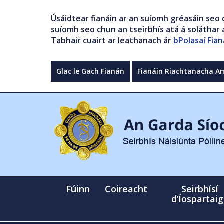
Úsáidtear fianáin ar an suíomh gréasáin seo 
suíomh seo chun an tseirbhís atá á soláthar a
Tabhair cuairt ar leathanach ár
bPolasaí Fian
Glac le Gach Fianán
Fianáin Riachtanacha A
Fúinn
Coireacht
Seirbhísí
d’Íospartai