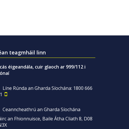
an teagmháil linn
gcás éigeandála, cuir glaoch ar 999/112 i
ónaí
Líne Rúnda an Gharda Síochána: 1800 666
1
Ceanncheathrú an Gharda Síochána
irc an Fhionnuisce, Baile Átha Cliath 8, D08
N3X