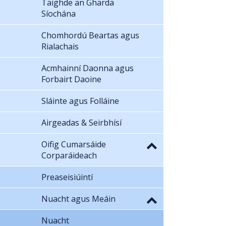
Taighde an Gharda
Síochána
Chomhordú Beartas agus
Rialachais
Acmhainní Daonna agus
Forbairt Daoine
Sláinte agus Folláine
Airgeadas & Seirbhísí
Oifig Cumarsáide
Corparáideach
Preaseisiúintí
Nuacht agus Meáin
Nuacht