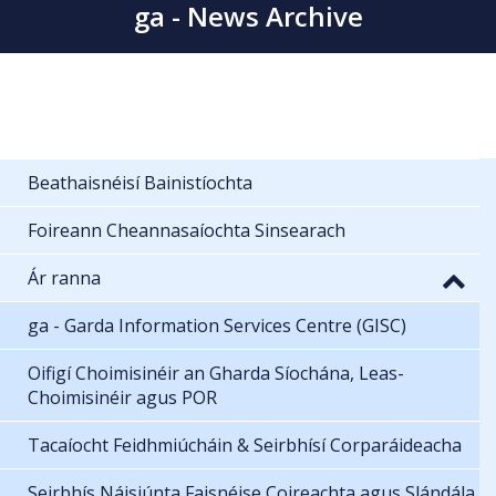
ga - News Archive
Beathaisnéisí Bainistíochta
Foireann Cheannasaíochta Sinsearach
Ár ranna
ga - Garda Information Services Centre (GISC)
Oifigí Choimisinéir an Gharda Síochána, Leas-
Choimisinéir agus POR
Tacaíocht Feidhmiúcháin & Seirbhísí Corparáideacha
Seirbhís Náisiúnta Faisnéise Coireachta agus Slándála