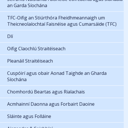
an Garda Síochána
TFC-Oifig an Stiúrthóra Fheidhmeannaigh um
Theicneolaíochtaí Faisnéise agus Cumarsáide (TFC)
Dlí
Oifig Claochlú Straitéiseach
Pleanáil Straitéiseach
Cuspóirí agus obair Aonad Taighde an Gharda
Síochána
Chomhordú Beartas agus Rialachais
Acmhainní Daonna agus Forbairt Daoine
Sláinte agus Folláine