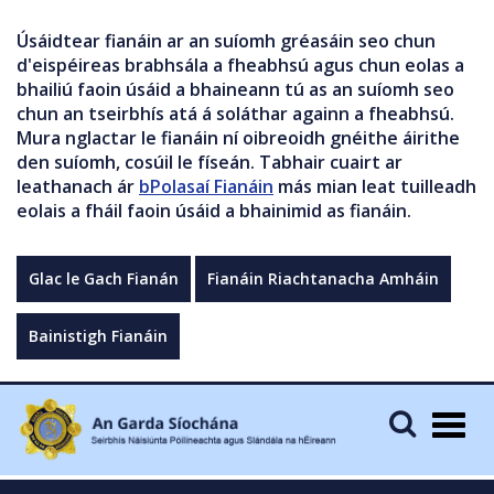
Úsáidtear fianáin ar an suíomh gréasáin seo chun
d'eispéireas brabhsála a fheabhsú agus chun eolas a
bhailiú faoin úsáid a bhaineann tú as an suíomh seo
chun an tseirbhís atá á soláthar againn a fheabhsú.
Mura nglactar le fianáin ní oibreoidh gnéithe áirithe
den suíomh, cosúil le físeán. Tabhair cuairt ar
leathanach ár
bPolasaí Fianáin
más mian leat tuilleadh
eolais a fháil faoin úsáid a bhainimid as fianáin.
Glac le Gach Fianán
Fianáin Riachtanacha Amháin
Bainistigh Fianáin
Togg
navig