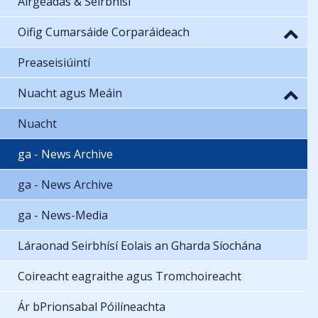
Airgeadas & Seirbhísí
Oifig Cumarsáide Corparáideach
Preaseisiúintí
Nuacht agus Meáin
Nuacht
ga - News Archive
ga - News Archive
ga - News-Media
Láraonad Seirbhísí Eolais an Gharda Síochána
Coireacht eagraithe agus Tromchoireacht
Ár bPrionsabal Póilíneachta