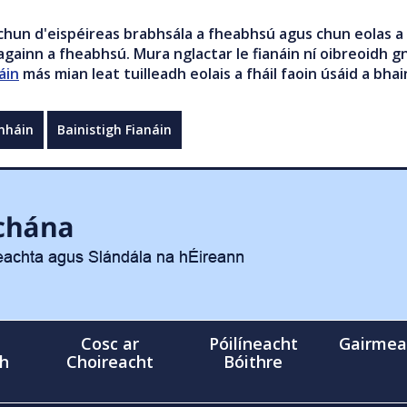
chun d'eispéireas brabhsála a fheabhsú agus chun eolas a 
gainn a fheabhsú. Mura nglactar le fianáin ní oibreoidh gn
áin
más mian leat tuilleadh eolais a fháil faoin úsáid a bhai
mháin
Bainistigh Fianáin
Cosc ar
Póilíneacht
Gairmea
gh
Choireacht
Bóithre