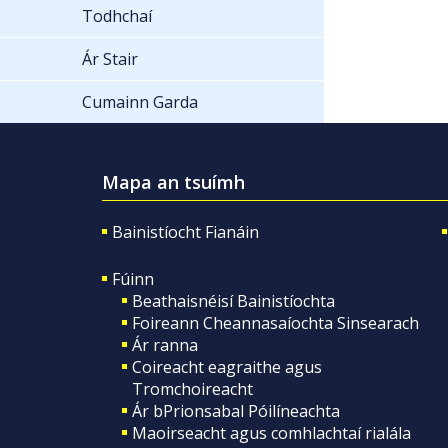
Todhchaí
Ár Stair
Cumainn Garda
Mapa an tsuímh
Bainistíocht Fianáin
Fúinn
Beathaisnéisí Bainistíochta
Foireann Cheannasaíochta Sinsearach
Ár ranna
Coireacht eagraithe agus
Tromchoireacht
Ár bPrionsabal Póilíneachta
Maoirseacht agus comhlachtaí rialála