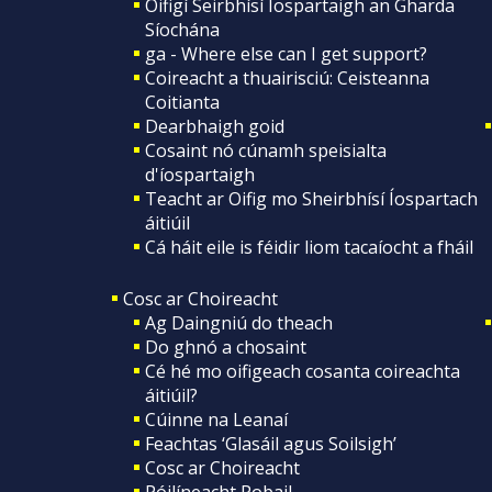
Oifigí Seirbhísí Íospartaigh an Gharda
Síochána
ga - Where else can I get support?
Coireacht a thuairisciú: Ceisteanna
Coitianta
Dearbhaigh goid
Cosaint nó cúnamh speisialta
d'íospartaigh
Teacht ar Oifig mo Sheirbhísí Íospartach
áitiúil
Cá háit eile is féidir liom tacaíocht a fháil
Cosc ar Choireacht
Ag Daingniú do theach
Do ghnó a chosaint
Cé hé mo oifigeach cosanta coireachta
áitiúil?
Cúinne na Leanaí
Feachtas ‘Glasáil agus Soilsigh’
Cosc ar Choireacht
Póilíneacht Pobail