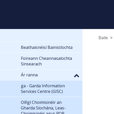
Baile
Beathaisnéisí Bainistíochta
Foireann Cheannasaíochta
Sinsearach
Ár ranna
ga - Garda Information
Services Centre (GISC)
Oifigí Choimisinéir an
Gharda Síochána, Leas-
Choimisinéir agus POR