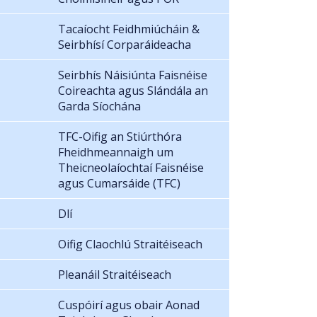
Tacaíocht Feidhmiúcháin &
Seirbhísí Corparáideacha
Seirbhís Náisiúnta Faisnéise
Coireachta agus Slándála an
Garda Síochána
TFC-Oifig an Stiúrthóra
Fheidhmeannaigh um
Theicneolaíochtaí Faisnéise
agus Cumarsáide (TFC)
Dlí
Oifig Claochlú Straitéiseach
Pleanáil Straitéiseach
Cuspóirí agus obair Aonad