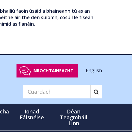
bhailiú faoin úsáid a bhaineann tú as an
éithe áirithe den suíomh, cosúil le físeán.
nimid as fianáin.
English
INROCHTAINEACHT
cha
Ionad
Déan
Fáisnéise
Teagmháil
Linn