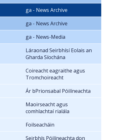
ga - News Archive
ga - News Archive
ga - News-Media
Láraonad Seirbhísí Eolais an
Gharda Síochána
Coireacht eagraithe agus
Tromchoireacht
Ár bPrionsabal Póilíneachta
Maoirseacht agus
comhlachtaí rialála
Foilseacháin
Seirbhís Póilíneachta don