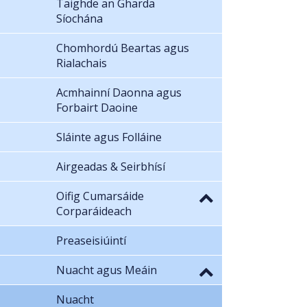
Taighde an Gharda
Síochána
Chomhordú Beartas agus
Rialachais
Acmhainní Daonna agus
Forbairt Daoine
Sláinte agus Folláine
Airgeadas & Seirbhísí
Oifig Cumarsáide
Corparáideach
Preaseisiúintí
Nuacht agus Meáin
Nuacht