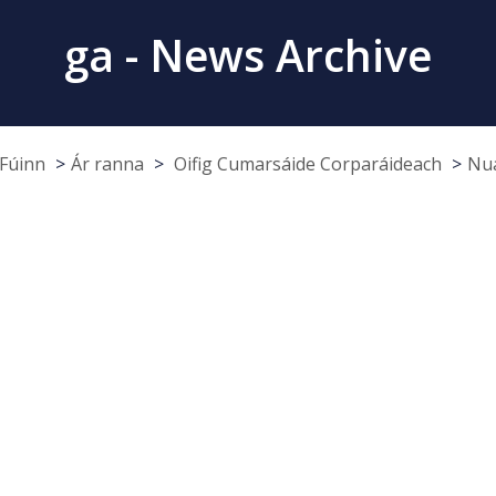
ga - News Archive
Fúinn
Ár ranna
Oifig Cumarsáide Corparáideach
Nua