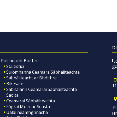
Dé
Póilíneacht Bóithre
I 
Staitisticí
gc
Suíomhanna Ceamara Sábháilteachta
Sábháilteacht ar Bhóithre
Bikesafe
11
Sábhálann Ceamaraí Sábháilteachta
Saolta
Ceamaraí Sábháilteachta
Fógraí Muirear Seasta
Pá
Ualaí néamhghnácha
H