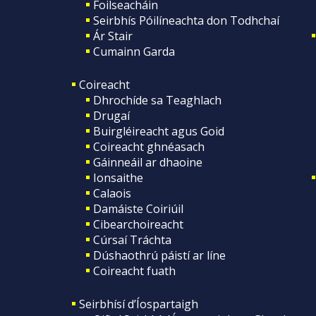
Foilseacháin
Seirbhís Póilíneachta don Todhchaí
Ár Stair
Cumainn Garda
Coireacht
Dhrochíde sa Teaghlach
Drugaí
Buirgléireacht agus Goid
Coireacht ghnéasach
Gáinneáil ar dhaoine
Ionsaithe
Calaois
Damáiste Coiriúil
Cibearchoireacht
Cúrsaí Tráchta
Dúshaothrú páistí ar líne
Coireacht fuath
Seirbhísí d’Íospartaigh