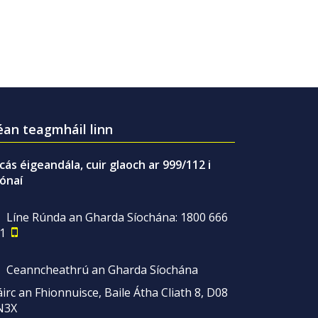
an teagmháil linn
gcás éigeandála, cuir glaoch ar 999/112 i
ónaí
Líne Rúnda an Gharda Síochána: 1800 666
1
Ceanncheathrú an Gharda Síochána
irc an Fhionnuisce, Baile Átha Cliath 8, D08
N3X