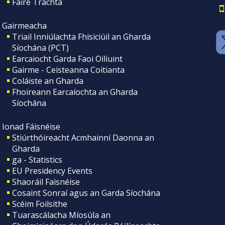
Faire Tráchta
Gairmeacha
Triail Inniúlachta Fhisiciúil an Gharda
Síochána (PCT)
Earcaiocht Garda Faoi Oiliuint
Gairme - Ceisteanna Coitianta
Coláiste an Gharda
Fhoireann Earcaíochta an Gharda
Síochána
Ionad Fáisnéise
Stiúrthóireacht Acmhainní Daonna an
Gharda
ga - Statistics
EU Presidency Events
Shaoráil Faisnéise
Cosaint Sonraí agus an Garda Síochána
Scéim Foilsithe
Tuarascálacha Míosúla an