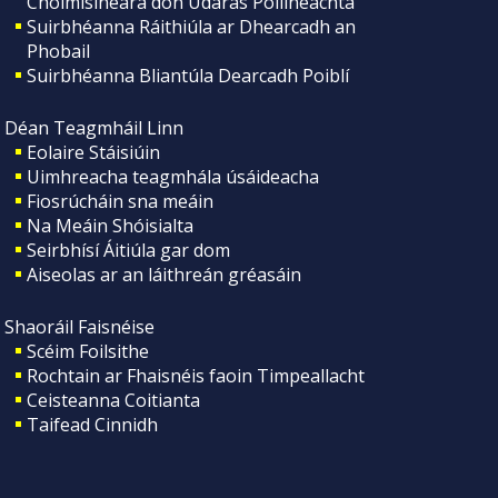
Choimisinéara don Údarás Póilíneachta
Suirbhéanna Ráithiúla ar Dhearcadh an
Phobail
Suirbhéanna Bliantúla Dearcadh Poiblí
Déan Teagmháil Linn
Eolaire Stáisiúin
Uimhreacha teagmhála úsáideacha
Fiosrúcháin sna meáin
Na Meáin Shóisialta
Seirbhísí Áitiúla gar dom
Aiseolas ar an láithreán gréasáin
Shaoráil Faisnéise
Scéim Foilsithe
Rochtain ar Fhaisnéis faoin Timpeallacht
Ceisteanna Coitianta
Taifead Cinnidh