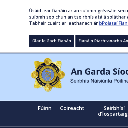
Úsáidtear fianáin ar an suíomh gréasáin seo 
suíomh seo chun an tseirbhís atá á soláthar a
Tabhair cuairt ar leathanach ár
bPolasaí Fian
Glac le Gach Fianán
Fianáin Riachtanacha A
Fúinn
Coireacht
Seirbhísí
d’Íospartai