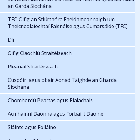
an Garda Síochána
TFC-Oifig an Stiúrthóra Fheidhmeannaigh um
Theicneolaíochtaí Faisnéise agus Cumarsáide (TFC)
Dlí
Oifig Claochlú Straitéiseach
Pleanáil Straitéiseach
Cuspóirí agus obair Aonad Taighde an Gharda
Síochána
Chomhordú Beartas agus Rialachais
Acmhainní Daonna agus Forbairt Daoine
Sláinte agus Folláine