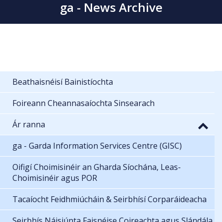
ga - News Archive
Beathaisnéisí Bainistíochta
Foireann Cheannasaíochta Sinsearach
Ár ranna
ga - Garda Information Services Centre (GISC)
Oifigí Choimisinéir an Gharda Síochána, Leas-
Choimisinéir agus POR
Tacaíocht Feidhmiúcháin & Seirbhísí Corparáideacha
Seirbhís Náisiúnta Faisnéise Coireachta agus Slándála