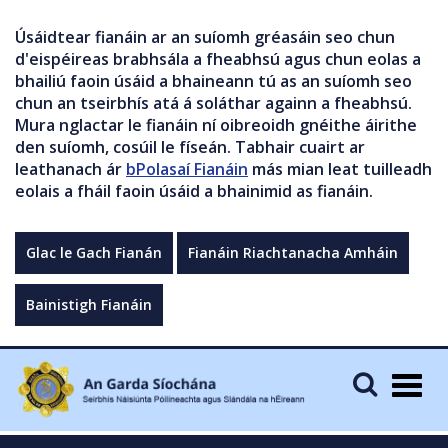
Úsáidtear fianáin ar an suíomh gréasáin seo chun
d'eispéireas brabhsála a fheabhsú agus chun eolas a
bhailiú faoin úsáid a bhaineann tú as an suíomh seo
chun an tseirbhís atá á soláthar againn a fheabhsú.
Mura nglactar le fianáin ní oibreoidh gnéithe áirithe
den suíomh, cosúil le físeán. Tabhair cuairt ar
leathanach ár
bPolasaí Fianáin
más mian leat tuilleadh
eolais a fháil faoin úsáid a bhainimid as fianáin.
Glac le Gach Fianán
Fianáin Riachtanacha Amháin
Bainistigh Fianáin
Togg
navig