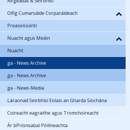
Airgeadas & Seirbhísí
Oifig Cumarsáide Corparáideach
Preaseisiúintí
Nuacht agus Meáin
Nuacht
ga - News Archive
ga - News Archive
ga - News-Media
Láraonad Seirbhísí Eolais an Gharda Síochána
Coireacht eagraithe agus Tromchoireacht
Ár bPrionsabal Póilíneachta