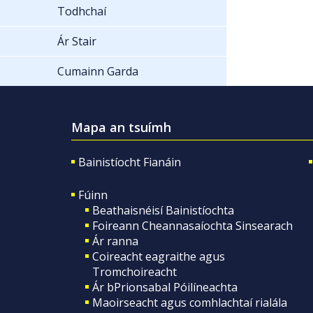
Todhchaí
Ár Stair
Cumainn Garda
Mapa an tsuímh
Bainistíocht Fianáin
Fúinn
Beathaisnéisí Bainistíochta
Foireann Cheannasaíochta Sinsearach
Ár ranna
Coireacht eagraithe agus
Tromchoireacht
Ár bPrionsabal Póilíneachta
Maoirseacht agus comhlachtaí rialála