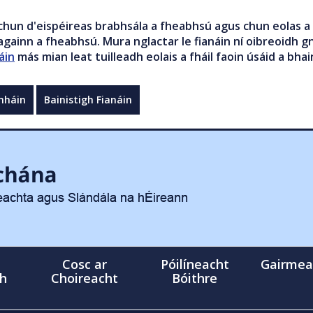
chun d'eispéireas brabhsála a fheabhsú agus chun eolas a 
gainn a fheabhsú. Mura nglactar le fianáin ní oibreoidh gn
áin
más mian leat tuilleadh eolais a fháil faoin úsáid a bhai
mháin
Bainistigh Fianáin
Cosc ar
Póilíneacht
Gairmea
gh
Choireacht
Bóithre