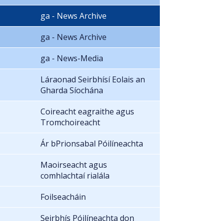
ga - News Archive
ga - News Archive
ga - News-Media
Láraonad Seirbhísí Eolais an
Gharda Síochána
Coireacht eagraithe agus
Tromchoireacht
Ár bPrionsabal Póilíneachta
Maoirseacht agus
comhlachtaí rialála
Foilseacháin
Seirbhís Póilíneachta don