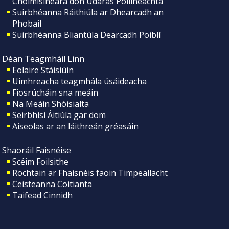
Choimisinéara don Údarás Póilíneachta
Suirbhéanna Ráithiúla ar Dhearcadh an
Phobail
Suirbhéanna Bliantúla Dearcadh Poiblí
Déan Teagmháil Linn
Eolaire Stáisiúin
Uimhreacha teagmhála úsáideacha
Fiosrúcháin sna meáin
Na Meáin Shóisialta
Seirbhísí Áitiúla gar dom
Aiseolas ar an láithreán gréasáin
Shaoráil Faisnéise
Scéim Foilsithe
Rochtain ar Fhaisnéis faoin Timpeallacht
Ceisteanna Coitianta
Taifead Cinnidh