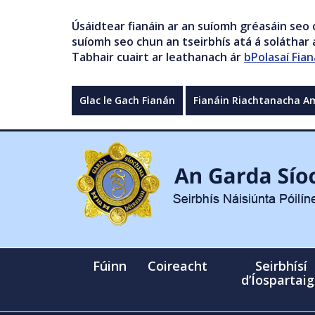
Úsáidtear fianáin ar an suíomh gréasáin seo 
suíomh seo chun an tseirbhís atá á soláthar a
Tabhair cuairt ar leathanach ár
bPolasaí Fian
Glac le Gach Fianán
Fianáin Riachtanacha A
Fúinn
Coireacht
Seirbhísí
d’Íospartai