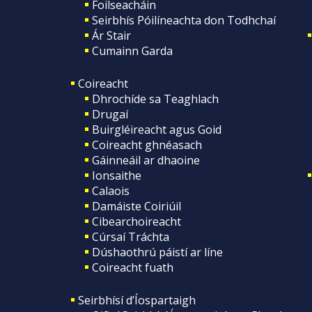
Foilseacháin
Seirbhís Póilíneachta don Todhchaí
Ár Stair
Cumainn Garda
Coireacht
Dhrochíde sa Teaghlach
Drugaí
Buirgléireacht agus Goid
Coireacht ghnéasach
Gáinneáil ar dhaoine
Ionsaithe
Calaois
Damáiste Coiriúil
Cibearchoireacht
Cúrsaí Tráchta
Dúshaothrú páistí ar líne
Coireacht fuath
Seirbhísí d’Íospartaigh