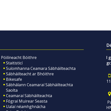
Dé
Póilíneacht Bóithre
I 
Staitisticí
gc
Suíomhanna Ceamara Sábháilteachta
Sábháilteacht ar Bhóithre
Bikesafe
11
Sábhálann Ceamaraí Sábháilteachta
Saolta
Ceamaraí Sábháilteachta
Fógraí Muirear Seasta
Pá
Ualaí néamhghnácha
H