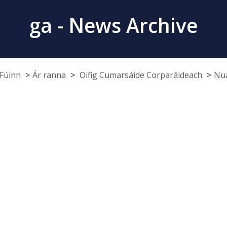
ga - News Archive
Fúinn
Ár ranna
Oifig Cumarsáide Corparáideach
Nua