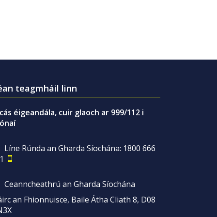
an teagmháil linn
gcás éigeandála, cuir glaoch ar 999/112 i
ónaí
Líne Rúnda an Gharda Síochána: 1800 666
1
Ceanncheathrú an Gharda Síochána
irc an Fhionnuisce, Baile Átha Cliath 8, D08
N3X