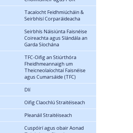
Tacaíocht Feidhmiúcháin &
Seirbhísí Corparáideacha
Seirbhís Náisiúnta Faisnéise
Coireachta agus Slándála an
Garda Síochána
TFC-Oifig an Stiúrthóra
Fheidhmeannaigh um
Theicneolaíochtaí Faisnéise
agus Cumarsáide (TFC)
Dlí
Oifig Claochlú Straitéiseach
Pleanáil Straitéiseach
Cuspóirí agus obair Aonad