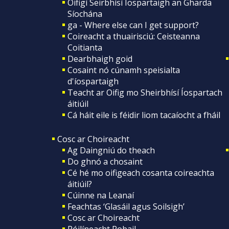
Oifigí Seirbhísí Íospartaigh an Gharda
Síochána
ga - Where else can I get support?
Coireacht a thuairisciú: Ceisteanna
Coitianta
Dearbhaigh goid
Cosaint nó cúnamh speisialta
d'íospartaigh
Teacht ar Oifig mo Sheirbhísí Íospartach
áitiúil
Cá háit eile is féidir liom tacaíocht a fháil
Cosc ar Choireacht
Ag Daingniú do theach
Do ghnó a chosaint
Cé hé mo oifigeach cosanta coireachta
áitiúil?
Cúinne na Leanaí
Feachtas ‘Glasáil agus Soilsigh’
Cosc ar Choireacht
Póilíneacht Pobail