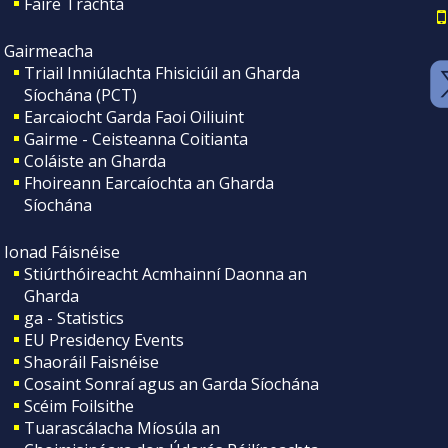
Faire Tráchta
Gairmeacha
Triail Inniúlachta Fhisiciúil an Gharda
Síochána (PCT)
Earcaiocht Garda Faoi Oiliuint
Gairme - Ceisteanna Coitianta
Coláiste an Gharda
Fhoireann Earcaíochta an Gharda
Síochána
Ionad Fáisnéise
Stiúrthóireacht Acmhainní Daonna an
Gharda
ga - Statistics
EU Presidency Events
Shaoráil Faisnéise
Cosaint Sonraí agus an Garda Síochána
Scéim Foilsithe
Tuarascálacha Míosúla an