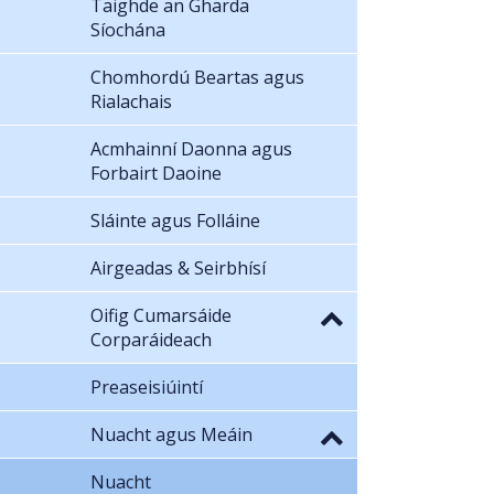
Taighde an Gharda
Síochána
Chomhordú Beartas agus
Rialachais
Acmhainní Daonna agus
Forbairt Daoine
Sláinte agus Folláine
Airgeadas & Seirbhísí
Oifig Cumarsáide
Corparáideach
Preaseisiúintí
Nuacht agus Meáin
Nuacht