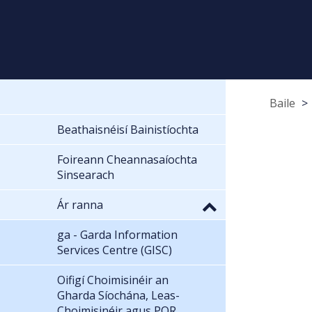
Baile
Beathaisnéisí Bainistíochta
Foireann Cheannasaíochta
Sinsearach
Ár ranna
ga - Garda Information
Services Centre (GISC)
Oifigí Choimisinéir an
Gharda Síochána, Leas-
Choimisinéir agus POR