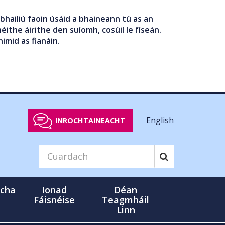
bhailiú faoin úsáid a bhaineann tú as an
éithe áirithe den suíomh, cosúil le físeán.
nimid as fianáin.
English
INROCHTAINEACHT
cha
Ionad
Déan
Fáisnéise
Teagmháil
Linn