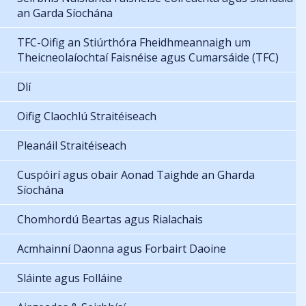
an Garda Síochána
TFC-Oifig an Stiúrthóra Fheidhmeannaigh um
Theicneolaíochtaí Faisnéise agus Cumarsáide (TFC)
Dlí
Oifig Claochlú Straitéiseach
Pleanáil Straitéiseach
Cuspóirí agus obair Aonad Taighde an Gharda
Síochána
Chomhordú Beartas agus Rialachais
Acmhainní Daonna agus Forbairt Daoine
Sláinte agus Folláine