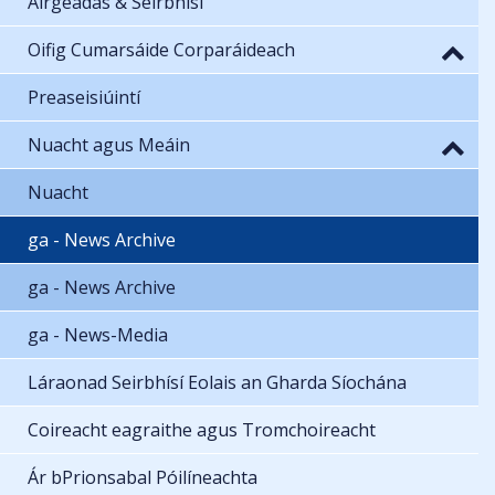
Airgeadas & Seirbhísí
Oifig Cumarsáide Corparáideach
Preaseisiúintí
Nuacht agus Meáin
Nuacht
ga - News Archive
ga - News Archive
ga - News-Media
Láraonad Seirbhísí Eolais an Gharda Síochána
Coireacht eagraithe agus Tromchoireacht
Ár bPrionsabal Póilíneachta