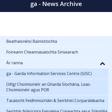
ga - News Archive
Beathaisnéisí Bainistíochta
Foireann Cheannasaíochta Sinsearach
Ár ranna
ga - Garda Information Services Centre (GISC)
Oifigí Choimisinéir an Gharda Síochána, Leas-
Choimisinéir agus POR
Tacaíocht Feidhmiúcháin & Seirbhísí Corparáideacha
Seirbhís Náisiúnta Faisnéise Coireachta agus Slándála