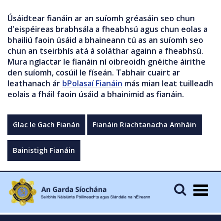
Úsáidtear fianáin ar an suíomh gréasáin seo chun
d'eispéireas brabhsála a fheabhsú agus chun eolas a
bhailiú faoin úsáid a bhaineann tú as an suíomh seo
chun an tseirbhís atá á soláthar againn a fheabhsú.
Mura nglactar le fianáin ní oibreoidh gnéithe áirithe
den suíomh, cosúil le físeán. Tabhair cuairt ar
leathanach ár
bPolasaí Fianáin
más mian leat tuilleadh
eolais a fháil faoin úsáid a bhainimid as fianáin.
Glac le Gach Fianán
Fianáin Riachtanacha Amháin
Bainistigh Fianáin
Togg
navig