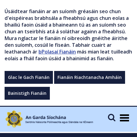
Úsáidtear fianáin ar an suíomh gréasáin seo chun
d'eispéireas brabhsála a fheabhsú agus chun eolas a
bhailiú faoin úsáid a bhaineann tú as an suíomh seo
chun an tseirbhís atá á soláthar againn a fheabhsú.
Mura nglactar le fianáin ní oibreoidh gnéithe áirithe
den suíomh, cosúil le físeán. Tabhair cuairt ar
leathanach ár
bPolasaí Fianáin
más mian leat tuilleadh
eolais a fháil faoin úsáid a bhainimid as fianáin.
Glac le Gach Fianán
Fianáin Riachtanacha Amháin
Bainistigh Fianáin
Togg
navig