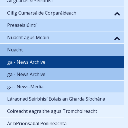
Airgeadas & Seirbhísí
Oifig Cumarsáide Corparáideach
Preaseisiúintí
Nuacht agus Meáin
Nuacht
ga - News Archive
ga - News Archive
ga - News-Media
Láraonad Seirbhísí Eolais an Gharda Síochána
Coireacht eagraithe agus Tromchoireacht
Ár bPrionsabal Póilíneachta