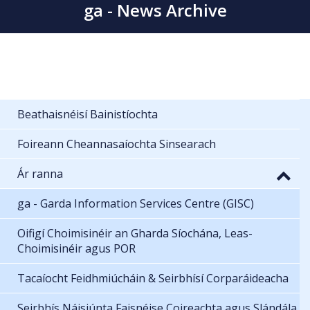
ga - News Archive
Beathaisnéisí Bainistíochta
Foireann Cheannasaíochta Sinsearach
Ár ranna
ga - Garda Information Services Centre (GISC)
Oifigí Choimisinéir an Gharda Síochána, Leas-
Choimisinéir agus POR
Tacaíocht Feidhmiúcháin & Seirbhísí Corparáideacha
Seirbhís Náisiúnta Faisnéise Coireachta agus Slándála