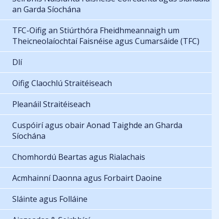
an Garda Síochána
TFC-Oifig an Stiúrthóra Fheidhmeannaigh um
Theicneolaíochtaí Faisnéise agus Cumarsáide (TFC)
Dlí
Oifig Claochlú Straitéiseach
Pleanáil Straitéiseach
Cuspóirí agus obair Aonad Taighde an Gharda
Síochána
Chomhordú Beartas agus Rialachais
Acmhainní Daonna agus Forbairt Daoine
Sláinte agus Folláine