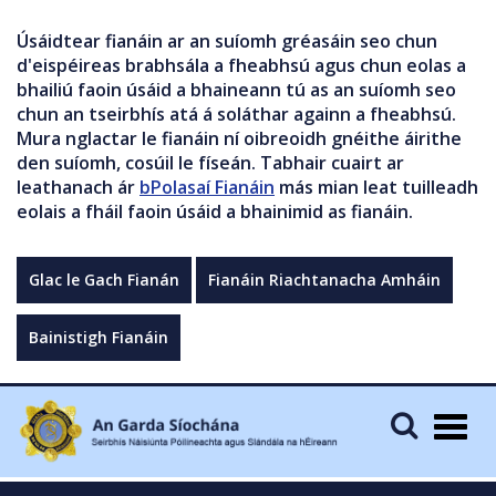
Úsáidtear fianáin ar an suíomh gréasáin seo chun
d'eispéireas brabhsála a fheabhsú agus chun eolas a
bhailiú faoin úsáid a bhaineann tú as an suíomh seo
chun an tseirbhís atá á soláthar againn a fheabhsú.
Mura nglactar le fianáin ní oibreoidh gnéithe áirithe
den suíomh, cosúil le físeán. Tabhair cuairt ar
leathanach ár
bPolasaí Fianáin
más mian leat tuilleadh
eolais a fháil faoin úsáid a bhainimid as fianáin.
Glac le Gach Fianán
Fianáin Riachtanacha Amháin
Bainistigh Fianáin
Togg
navig