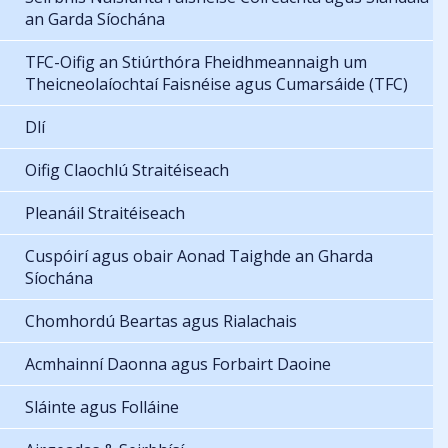
an Garda Síochána
TFC-Oifig an Stiúrthóra Fheidhmeannaigh um
Theicneolaíochtaí Faisnéise agus Cumarsáide (TFC)
Dlí
Oifig Claochlú Straitéiseach
Pleanáil Straitéiseach
Cuspóirí agus obair Aonad Taighde an Gharda
Síochána
Chomhordú Beartas agus Rialachais
Acmhainní Daonna agus Forbairt Daoine
Sláinte agus Folláine