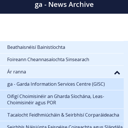
ga - News Archive
Beathaisnéisí Bainistíochta
Foireann Cheannasaíochta Sinsearach
Ár ranna
ga - Garda Information Services Centre (GISC)
Oifigí Choimisinéir an Gharda Síochána, Leas-
Choimisinéir agus POR
Tacaíocht Feidhmiúcháin & Seirbhísí Corparáideacha
Seirbhís Náisiúnta Faisnéise Coireachta agus Slándála