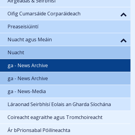
Airgeadas & Seirbhísí
Oifig Cumarsáide Corparáideach
Preaseisiúintí
Nuacht agus Meáin
Nuacht
ga - News Archive
ga - News Archive
ga - News-Media
Láraonad Seirbhísí Eolais an Gharda Síochána
Coireacht eagraithe agus Tromchoireacht
Ár bPrionsabal Póilíneachta