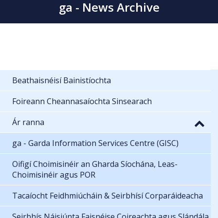
ga - News Archive
Beathaisnéisí Bainistíochta
Foireann Cheannasaíochta Sinsearach
Ár ranna
ga - Garda Information Services Centre (GISC)
Oifigí Choimisinéir an Gharda Síochána, Leas-
Choimisinéir agus POR
Tacaíocht Feidhmiúcháin & Seirbhísí Corparáideacha
Seirbhís Náisiúnta Faisnéise Coireachta agus Slándála