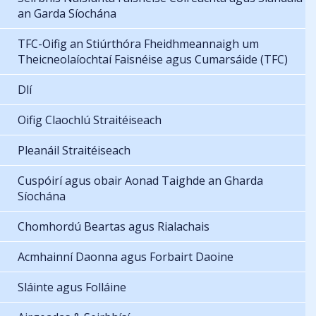
an Garda Síochána
TFC-Oifig an Stiúrthóra Fheidhmeannaigh um
Theicneolaíochtaí Faisnéise agus Cumarsáide (TFC)
Dlí
Oifig Claochlú Straitéiseach
Pleanáil Straitéiseach
Cuspóirí agus obair Aonad Taighde an Gharda
Síochána
Chomhordú Beartas agus Rialachais
Acmhainní Daonna agus Forbairt Daoine
Sláinte agus Folláine