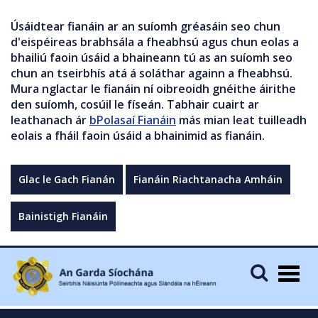
Úsáidtear fianáin ar an suíomh gréasáin seo chun
d'eispéireas brabhsála a fheabhsú agus chun eolas a
bhailiú faoin úsáid a bhaineann tú as an suíomh seo
chun an tseirbhís atá á soláthar againn a fheabhsú.
Mura nglactar le fianáin ní oibreoidh gnéithe áirithe
den suíomh, cosúil le físeán. Tabhair cuairt ar
leathanach ár
bPolasaí Fianáin
más mian leat tuilleadh
eolais a fháil faoin úsáid a bhainimid as fianáin.
Glac le Gach Fianán
Fianáin Riachtanacha Amháin
Bainistigh Fianáin
Togg
navig