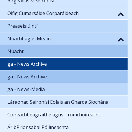
Airgeadas & Seirbhísí
Oifig Cumarsáide Corparáideach
Preaseisiúintí
Nuacht agus Meáin
Nuacht
ga - News Archive
ga - News Archive
ga - News-Media
Láraonad Seirbhísí Eolais an Gharda Síochána
Coireacht eagraithe agus Tromchoireacht
Ár bPrionsabal Póilíneachta