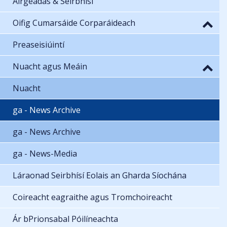
Airgeadas & Seirbhísí
Oifig Cumarsáide Corparáideach
Preaseisiúintí
Nuacht agus Meáin
Nuacht
ga - News Archive
ga - News Archive
ga - News-Media
Láraonad Seirbhísí Eolais an Gharda Síochána
Coireacht eagraithe agus Tromchoireacht
Ár bPrionsabal Póilíneachta