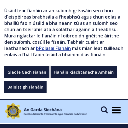
Úsáidtear fianáin ar an suíomh gréasáin seo chun
d'eispéireas brabhsála a fheabhsú agus chun eolas a
bhailiú faoin úsáid a bhaineann tú as an suíomh seo
chun an tseirbhís atá á soláthar againn a fheabhsú.
Mura nglactar le fianáin ní oibreoidh gnéithe áirithe
den suíomh, cosúil le físeán. Tabhair cuairt ar
leathanach ár
bPolasaí Fianáin
más mian leat tuilleadh
eolais a fháil faoin úsáid a bhainimid as fianáin.
Glac le Gach Fianán
Fianáin Riachtanacha Amháin
Bainistigh Fianáin
Togg
navig