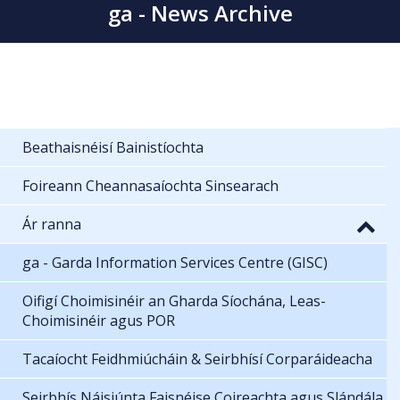
ga - News Archive
Beathaisnéisí Bainistíochta
Foireann Cheannasaíochta Sinsearach
Ár ranna
ga - Garda Information Services Centre (GISC)
Oifigí Choimisinéir an Gharda Síochána, Leas-
Choimisinéir agus POR
Tacaíocht Feidhmiúcháin & Seirbhísí Corparáideacha
Seirbhís Náisiúnta Faisnéise Coireachta agus Slándála