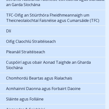
an Garda Síochána
TFC-Oifig an Stiúrthóra Fheidhmeannaigh um
Theicneolaíochtaí Faisnéise agus Cumarsáide (TFC)
Dlí
Oifig Claochlú Straitéiseach
Pleanáil Straitéiseach
Cuspóirí agus obair Aonad Taighde an Gharda
Síochána
Chomhordú Beartas agus Rialachais
Acmhainní Daonna agus Forbairt Daoine
Sláinte agus Folláine