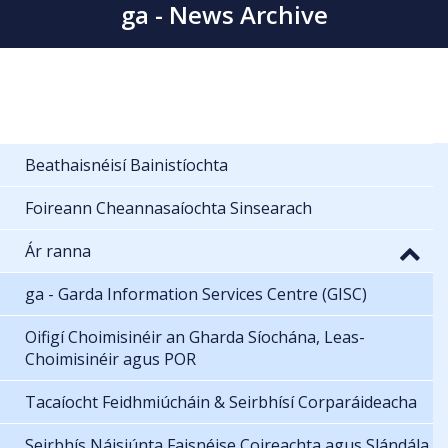
ga - News Archive
Beathaisnéisí Bainistíochta
Foireann Cheannasaíochta Sinsearach
Ár ranna
ga - Garda Information Services Centre (GISC)
Oifigí Choimisinéir an Gharda Síochána, Leas-
Choimisinéir agus POR
Tacaíocht Feidhmiúcháin & Seirbhísí Corparáideacha
Seirbhís Náisiúnta Faisnéise Coireachta agus Slándála