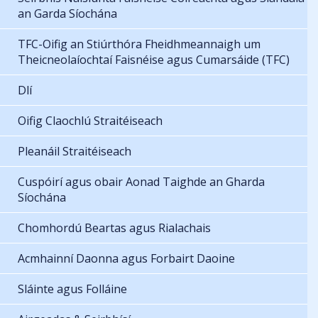
an Garda Síochána
TFC-Oifig an Stiúrthóra Fheidhmeannaigh um
Theicneolaíochtaí Faisnéise agus Cumarsáide (TFC)
Dlí
Oifig Claochlú Straitéiseach
Pleanáil Straitéiseach
Cuspóirí agus obair Aonad Taighde an Gharda
Síochána
Chomhordú Beartas agus Rialachais
Acmhainní Daonna agus Forbairt Daoine
Sláinte agus Folláine