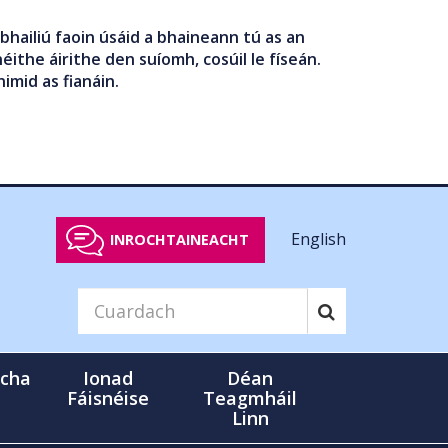
bhailiú faoin úsáid a bhaineann tú as an
éithe áirithe den suíomh, cosúil le físeán.
nimid as fianáin.
English
INROCHTAINEACHT
cha
Ionad
Déan
Fáisnéise
Teagmháil
Linn