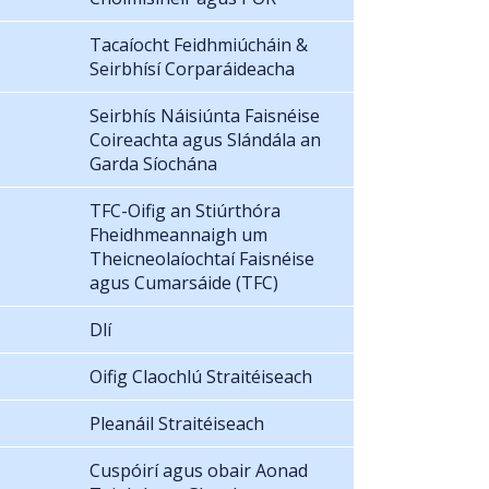
Tacaíocht Feidhmiúcháin &
Seirbhísí Corparáideacha
Seirbhís Náisiúnta Faisnéise
Coireachta agus Slándála an
Garda Síochána
TFC-Oifig an Stiúrthóra
Fheidhmeannaigh um
Theicneolaíochtaí Faisnéise
agus Cumarsáide (TFC)
Dlí
Oifig Claochlú Straitéiseach
Pleanáil Straitéiseach
Cuspóirí agus obair Aonad