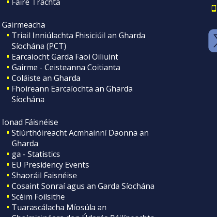
Faire Tráchta
Gairmeacha
Triail Inniúlachta Fhisiciúil an Gharda
Síochána (PCT)
Earcaiocht Garda Faoi Oiliuint
Gairme - Ceisteanna Coitianta
Coláiste an Gharda
Fhoireann Earcaíochta an Gharda
Síochána
Ionad Fáisnéise
Stiúrthóireacht Acmhainní Daonna an
Gharda
ga - Statistics
EU Presidency Events
Shaoráil Faisnéise
Cosaint Sonraí agus an Garda Síochána
Scéim Foilsithe
Tuarascálacha Míosúla an