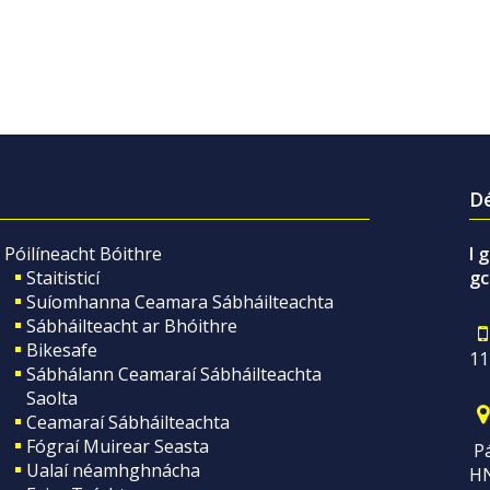
Dé
Póilíneacht Bóithre
I 
Staitisticí
gc
Suíomhanna Ceamara Sábháilteachta
Sábháilteacht ar Bhóithre
Bikesafe
11
Sábhálann Ceamaraí Sábháilteachta
Saolta
Ceamaraí Sábháilteachta
Fógraí Muirear Seasta
Pá
Ualaí néamhghnácha
H