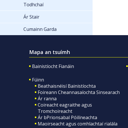
Todhchaí
Ár Stair
Cumainn Garda
Mapa an tsuímh
Bainistíocht Fianáin
Fúinn
Beathaisnéisí Bainistíochta
Foireann Cheannasaíochta Sinsearach
Ár ranna
Coireacht eagraithe agus
Tromchoireacht
Ár bPrionsabal Póilíneachta
Maoirseacht agus comhlachtaí rialála