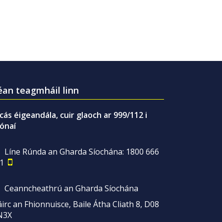
an teagmháil linn
gcás éigeandála, cuir glaoch ar 999/112 i
ónaí
Líne Rúnda an Gharda Síochána: 1800 666
1
Ceanncheathrú an Gharda Síochána
irc an Fhionnuisce, Baile Átha Cliath 8, D08
N3X