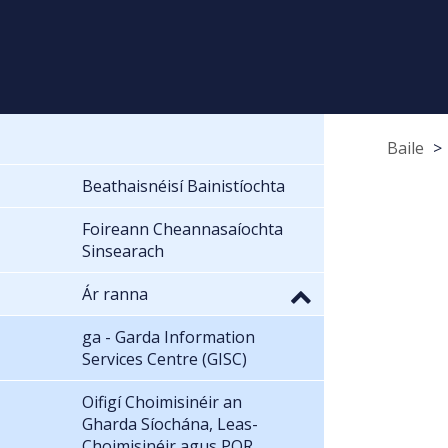
Baile
Beathaisnéisí Bainistíochta
Foireann Cheannasaíochta
Sinsearach
Ár ranna
ga - Garda Information
Services Centre (GISC)
Oifigí Choimisinéir an
Gharda Síochána, Leas-
Choimisinéir agus POR