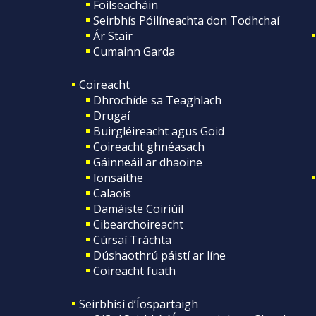
Foilseacháin
Seirbhís Póilíneachta don Todhchaí
Ár Stair
Cumainn Garda
Coireacht
Dhrochíde sa Teaghlach
Drugaí
Buirgléireacht agus Goid
Coireacht ghnéasach
Gáinneáil ar dhaoine
Ionsaithe
Calaois
Damáiste Coiriúil
Cibearchoireacht
Cúrsaí Tráchta
Dúshaothrú páistí ar líne
Coireacht fuath
Seirbhísí d’Íospartaigh