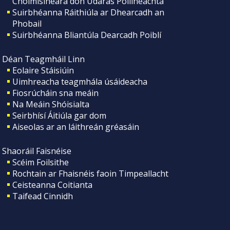
Choimisinéara don Údarás Póilíneachta
Suirbhéanna Ráithiúla ar Dhearcadh an
Phobail
Suirbhéanna Bliantúla Dearcadh Poiblí
Déan Teagmháil Linn
Eolaire Stáisiúin
Uimhreacha teagmhála úsáideacha
Fiosrúcháin sna meáin
Na Meáin Shóisialta
Seirbhísí Áitiúla gar dom
Aiseolas ar an láithreán gréasáin
Shaoráil Faisnéise
Scéim Foilsithe
Rochtain ar Fhaisnéis faoin Timpeallacht
Ceisteanna Coitianta
Taifead Cinnidh