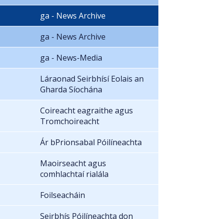
ga - News Archive
ga - News Archive
ga - News-Media
Láraonad Seirbhísí Eolais an
Gharda Síochána
Coireacht eagraithe agus
Tromchoireacht
Ár bPrionsabal Póilíneachta
Maoirseacht agus
comhlachtaí rialála
Foilseacháin
Seirbhís Póilíneachta don