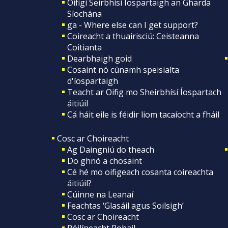
Oifigí Seirbhísí Íospartaigh an Gharda
Síochána
ga - Where else can I get support?
Coireacht a thuairisciú: Ceisteanna
Coitianta
Dearbhaigh goid
Cosaint nó cúnamh speisialta
d'íospartaigh
Teacht ar Oifig mo Sheirbhísí Íospartach
áitiúil
Cá háit eile is féidir liom tacaíocht a fháil
Cosc ar Choireacht
Ag Daingniú do theach
Do ghnó a chosaint
Cé hé mo oifigeach cosanta coireachta
áitiúil?
Cúinne na Leanaí
Feachtas ‘Glasáil agus Soilsigh’
Cosc ar Choireacht
Póilíneacht Pobail