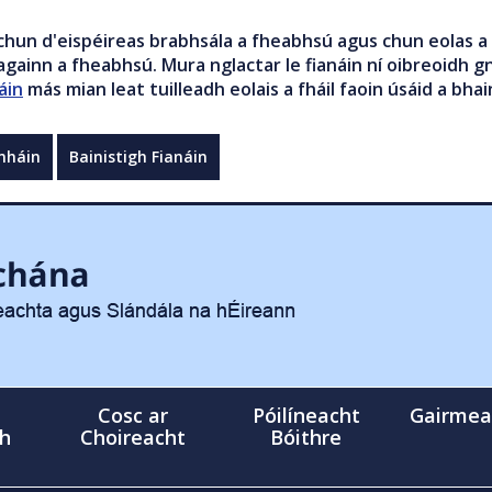
chun d'eispéireas brabhsála a fheabhsú agus chun eolas a 
gainn a fheabhsú. Mura nglactar le fianáin ní oibreoidh gn
áin
más mian leat tuilleadh eolais a fháil faoin úsáid a bhai
mháin
Bainistigh Fianáin
Cosc ar
Póilíneacht
Gairmea
gh
Choireacht
Bóithre