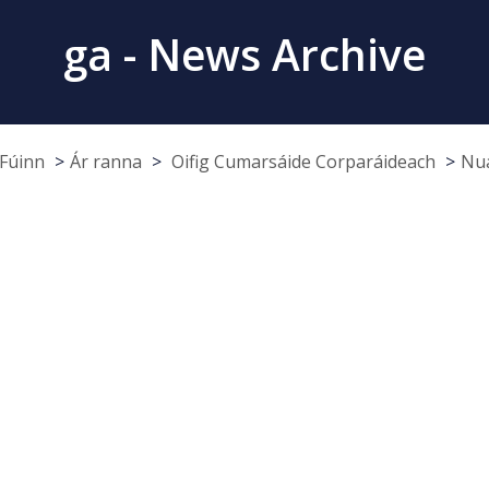
ga - News Archive
Fúinn
Ár ranna
Oifig Cumarsáide Corparáideach
Nua