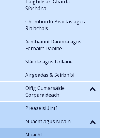
Taighde an Gharda
Síochána
Chomhordú Beartas agus
Rialachais
Acmhainní Daonna agus
Forbairt Daoine
Sláinte agus Folláine
Airgeadas & Seirbhísí
Oifig Cumarsáide
Corparáideach
Preaseisiúintí
Nuacht agus Meáin
Nuacht