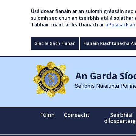
Úsáidtear fianáin ar an suíomh gréasáin seo 
suíomh seo chun an tseirbhís atá á soláthar a
Tabhair cuairt ar leathanach ár
bPolasaí Fian
Glac le Gach Fianán
Fianáin Riachtanacha A
Fúinn
Coireacht
Seirbhísí
d’Íospartai