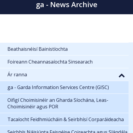
ga - News Archive
Beathaisnéisí Bainistíochta
Foireann Cheannasaíochta Sinsearach
Ár ranna
ga - Garda Information Services Centre (GISC)
Oifigí Choimisinéir an Gharda Síochána, Leas-
Choimisinéir agus POR
Tacaíocht Feidhmiúcháin & Seirbhísí Corparáideacha
Seirbhís Náisiúnta Faisnéise Coireachta agus Slándála