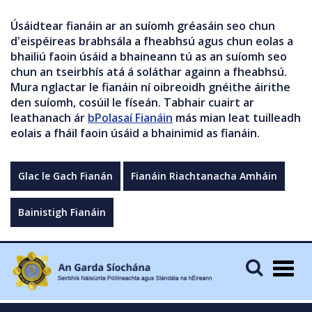
Úsáidtear fianáin ar an suíomh gréasáin seo chun
d'eispéireas brabhsála a fheabhsú agus chun eolas a
bhailiú faoin úsáid a bhaineann tú as an suíomh seo
chun an tseirbhís atá á soláthar againn a fheabhsú.
Mura nglactar le fianáin ní oibreoidh gnéithe áirithe
den suíomh, cosúil le físeán. Tabhair cuairt ar
leathanach ár
bPolasaí Fianáin
más mian leat tuilleadh
eolais a fháil faoin úsáid a bhainimid as fianáin.
Glac le Gach Fianán
Fianáin Riachtanacha Amháin
Bainistigh Fianáin
Togg
navig