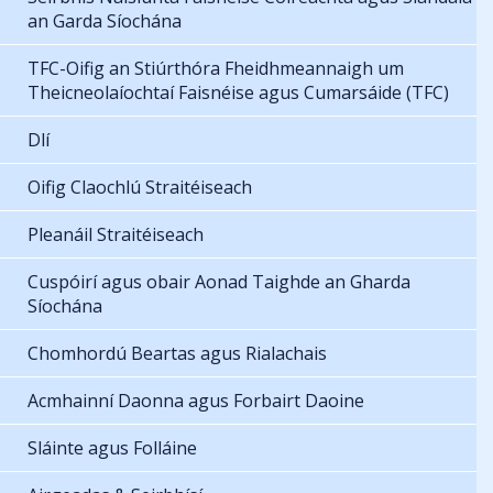
an Garda Síochána
TFC-Oifig an Stiúrthóra Fheidhmeannaigh um
Theicneolaíochtaí Faisnéise agus Cumarsáide (TFC)
Dlí
Oifig Claochlú Straitéiseach
Pleanáil Straitéiseach
Cuspóirí agus obair Aonad Taighde an Gharda
Síochána
Chomhordú Beartas agus Rialachais
Acmhainní Daonna agus Forbairt Daoine
Sláinte agus Folláine