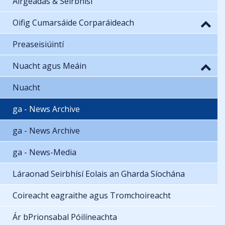
Airgeadas & Seirbhísí
Oifig Cumarsáide Corparáideach
Preaseisiúintí
Nuacht agus Meáin
Nuacht
ga - News Archive
ga - News Archive
ga - News-Media
Láraonad Seirbhísí Eolais an Gharda Síochána
Coireacht eagraithe agus Tromchoireacht
Ár bPrionsabal Póilíneachta