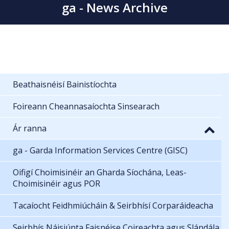
ga - News Archive
Beathaisnéisí Bainistíochta
Foireann Cheannasaíochta Sinsearach
Ár ranna
ga - Garda Information Services Centre (GISC)
Oifigí Choimisinéir an Gharda Síochána, Leas-
Choimisinéir agus POR
Tacaíocht Feidhmiúcháin & Seirbhísí Corparáideacha
Seirbhís Náisiúnta Faisnéise Coireachta agus Slándála