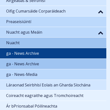
Airgeadas & Seirbhísí
Oifig Cumarsáide Corparáideach
Preaseisiúintí
Nuacht agus Meáin
Nuacht
ga - News Archive
ga - News Archive
ga - News-Media
Láraonad Seirbhísí Eolais an Gharda Síochána
Coireacht eagraithe agus Tromchoireacht
Ár bPrionsabal Póilíneachta