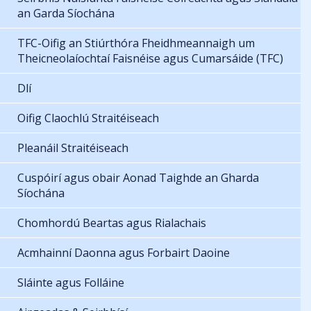
an Garda Síochána
TFC-Oifig an Stiúrthóra Fheidhmeannaigh um
Theicneolaíochtaí Faisnéise agus Cumarsáide (TFC)
Dlí
Oifig Claochlú Straitéiseach
Pleanáil Straitéiseach
Cuspóirí agus obair Aonad Taighde an Gharda
Síochána
Chomhordú Beartas agus Rialachais
Acmhainní Daonna agus Forbairt Daoine
Sláinte agus Folláine