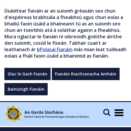
Úsáidtear fianáin ar an suíomh gréasáin seo chun
d'eispéireas brabhsála a fheabhsú agus chun eolas a
bhailiú faoin úsáid a bhaineann tú as an suíomh seo
chun an tseirbhís atá á soláthar againn a fheabhsú.
Mura nglactar le fianáin ní oibreoidh gnéithe áirithe
den suíomh, cosúil le físeán. Tabhair cuairt ar
leathanach ár
bPolasaí Fianáin
más mian leat tuilleadh
eolais a fháil faoin úsáid a bhainimid as fianáin.
Glac le Gach Fianán
Fianáin Riachtanacha Amháin
Bainistigh Fianáin
Togg
navig