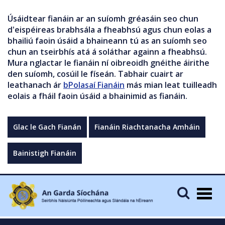
Úsáidtear fianáin ar an suíomh gréasáin seo chun
d'eispéireas brabhsála a fheabhsú agus chun eolas a
bhailiú faoin úsáid a bhaineann tú as an suíomh seo
chun an tseirbhís atá á soláthar againn a fheabhsú.
Mura nglactar le fianáin ní oibreoidh gnéithe áirithe
den suíomh, cosúil le físeán. Tabhair cuairt ar
leathanach ár
bPolasaí Fianáin
más mian leat tuilleadh
eolais a fháil faoin úsáid a bhainimid as fianáin.
Glac le Gach Fianán
Fianáin Riachtanacha Amháin
Bainistigh Fianáin
Togg
navig