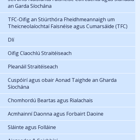
an Garda Síochána
TFC-Oifig an Stiúrthóra Fheidhmeannaigh um
Theicneolaíochtaí Faisnéise agus Cumarsáide (TFC)
Dlí
Oifig Claochlú Straitéiseach
Pleanáil Straitéiseach
Cuspóirí agus obair Aonad Taighde an Gharda
Síochána
Chomhordú Beartas agus Rialachais
Acmhainní Daonna agus Forbairt Daoine
Sláinte agus Folláine