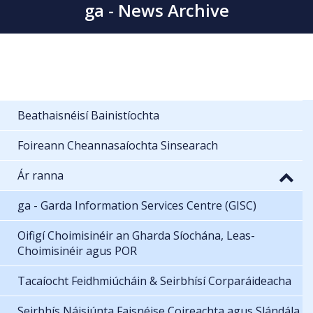
ga - News Archive
Beathaisnéisí Bainistíochta
Foireann Cheannasaíochta Sinsearach
Ár ranna
ga - Garda Information Services Centre (GISC)
Oifigí Choimisinéir an Gharda Síochána, Leas-
Choimisinéir agus POR
Tacaíocht Feidhmiúcháin & Seirbhísí Corparáideacha
Seirbhís Náisiúnta Faisnéise Coireachta agus Slándála