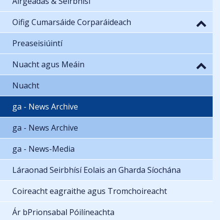
Airgeadas & Seirbhísí
Oifig Cumarsáide Corparáideach
Preaseisiúintí
Nuacht agus Meáin
Nuacht
ga - News Archive
ga - News Archive
ga - News-Media
Láraonad Seirbhísí Eolais an Gharda Síochána
Coireacht eagraithe agus Tromchoireacht
Ár bPrionsabal Póilíneachta