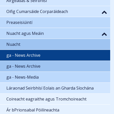
Airgeadas & Seirbhísí
Oifig Cumarsáide Corparáideach
Preaseisiúintí
Nuacht agus Meáin
Nuacht
ga - News Archive
ga - News Archive
ga - News-Media
Láraonad Seirbhísí Eolais an Gharda Síochána
Coireacht eagraithe agus Tromchoireacht
Ár bPrionsabal Póilíneachta