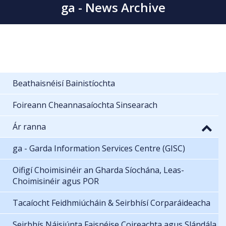
ga - News Archive
Beathaisnéisí Bainistíochta
Foireann Cheannasaíochta Sinsearach
Ár ranna
ga - Garda Information Services Centre (GISC)
Oifigí Choimisinéir an Gharda Síochána, Leas-
Choimisinéir agus POR
Tacaíocht Feidhmiúcháin & Seirbhísí Corparáideacha
Seirbhís Náisiúnta Faisnéise Coireachta agus Slándála