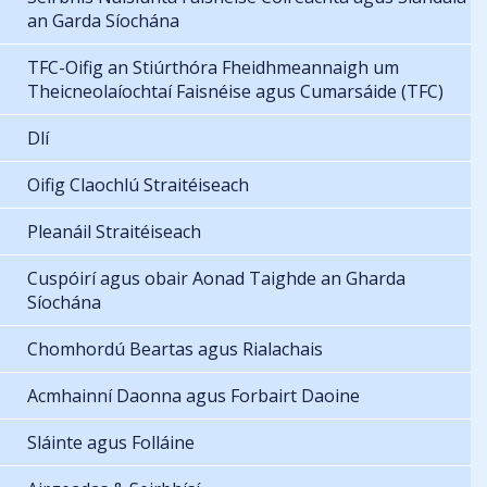
an Garda Síochána
TFC-Oifig an Stiúrthóra Fheidhmeannaigh um
Theicneolaíochtaí Faisnéise agus Cumarsáide (TFC)
Dlí
Oifig Claochlú Straitéiseach
Pleanáil Straitéiseach
Cuspóirí agus obair Aonad Taighde an Gharda
Síochána
Chomhordú Beartas agus Rialachais
Acmhainní Daonna agus Forbairt Daoine
Sláinte agus Folláine