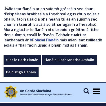
Úsáidtear fianáin ar an suíomh gréasáin seo chun
d'eispéireas brabhsála a fheabhsú agus chun eolas a
bhailiú faoin úsáid a bhaineann tú as an suíomh seo
chun an tseirbhís atá á soláthar againn a fheabhsú.
Mura nglactar le fianáin ní oibreoidh gnéithe áirithe
den suíomh, cosúil le físeán. Tabhair cuairt ar
leathanach ár
bPolasaí Fianáin
más mian leat tuilleadh
eolais a fháil faoin úsáid a bhainimid as fianáin.
Glac le Gach Fianán
Fianáin Riachtanacha Amháin
Bainistigh Fianáin
Togg
navig