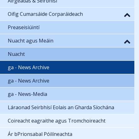
Airgeadas & Seirbhísí
Oifig Cumarsáide Corparáideach
Preaseisiúintí
Nuacht agus Meáin
Nuacht
ga - News Archive
ga - News Archive
ga - News-Media
Láraonad Seirbhísí Eolais an Gharda Síochána
Coireacht eagraithe agus Tromchoireacht
Ár bPrionsabal Póilíneachta