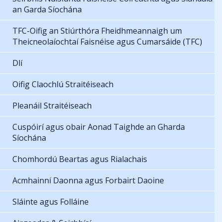
an Garda Síochána
TFC-Oifig an Stiúrthóra Fheidhmeannaigh um
Theicneolaíochtaí Faisnéise agus Cumarsáide (TFC)
Dlí
Oifig Claochlú Straitéiseach
Pleanáil Straitéiseach
Cuspóirí agus obair Aonad Taighde an Gharda
Síochána
Chomhordú Beartas agus Rialachais
Acmhainní Daonna agus Forbairt Daoine
Sláinte agus Folláine