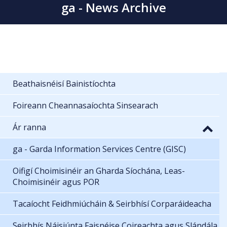
ga - News Archive
Beathaisnéisí Bainistíochta
Foireann Cheannasaíochta Sinsearach
Ár ranna
ga - Garda Information Services Centre (GISC)
Oifigí Choimisinéir an Gharda Síochána, Leas-
Choimisinéir agus POR
Tacaíocht Feidhmiúcháin & Seirbhísí Corparáideacha
Seirbhís Náisiúnta Faisnéise Coireachta agus Slándála