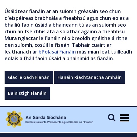
Úsáidtear fianáin ar an suíomh gréasáin seo chun
d'eispéireas brabhsála a fheabhsú agus chun eolas a
bhailiú faoin úsáid a bhaineann tú as an suíomh seo
chun an tseirbhís atá á soláthar againn a fheabhsú.
Mura nglactar le fianáin ní oibreoidh gnéithe áirithe
den suíomh, cosúil le físeán. Tabhair cuairt ar
leathanach ár
bPolasaí Fianáin
más mian leat tuilleadh
eolais a fháil faoin úsáid a bhainimid as fianáin.
Glac le Gach Fianán
Fianáin Riachtanacha Amháin
Bainistigh Fianáin
Togg
navig