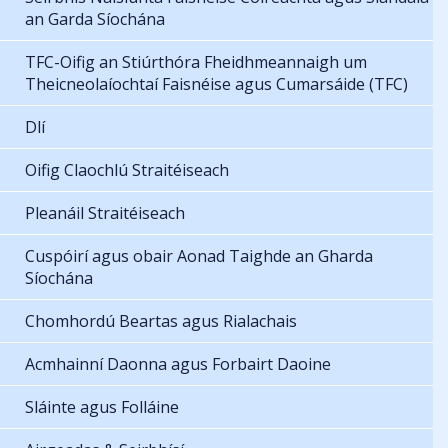
an Garda Síochána
TFC-Oifig an Stiúrthóra Fheidhmeannaigh um
Theicneolaíochtaí Faisnéise agus Cumarsáide (TFC)
Dlí
Oifig Claochlú Straitéiseach
Pleanáil Straitéiseach
Cuspóirí agus obair Aonad Taighde an Gharda
Síochána
Chomhordú Beartas agus Rialachais
Acmhainní Daonna agus Forbairt Daoine
Sláinte agus Folláine