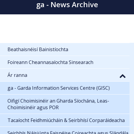
ga - News Archive
Beathaisnéisí Bainistíochta
Foireann Cheannasaíochta Sinsearach
Ár ranna
ga - Garda Information Services Centre (GISC)
Oifigí Choimisinéir an Gharda Síochána, Leas-
Choimisinéir agus POR
Tacaíocht Feidhmiúcháin & Seirbhísí Corparáideacha
Seirbhís Náisiúnta Faisnéise Coireachta agus Slándála