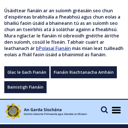
Úsáidtear fianáin ar an suíomh gréasáin seo chun
d'eispéireas brabhsála a fheabhsú agus chun eolas a
bhailiú faoin úsáid a bhaineann tú as an suíomh seo
chun an tseirbhís atá á soláthar againn a fheabhsú.
Mura nglactar le fianáin ní oibreoidh gnéithe áirithe
den suíomh, cosúil le físeán. Tabhair cuairt ar
leathanach ár
bPolasaí Fianáin
más mian leat tuilleadh
eolais a fháil faoin úsáid a bhainimid as fianáin.
Glac le Gach Fianán
Fianáin Riachtanacha Amháin
Bainistigh Fianáin
Togg
navig