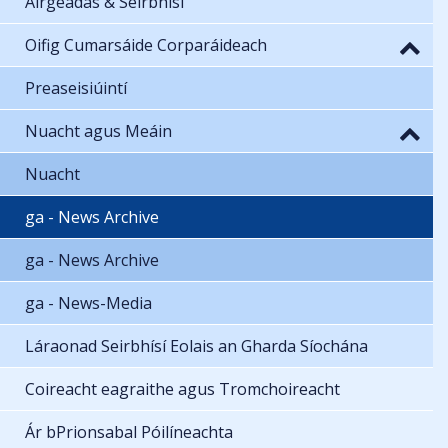
Airgeadas & Seirbhísí
Oifig Cumarsáide Corparáideach
Preaseisiúintí
Nuacht agus Meáin
Nuacht
ga - News Archive
ga - News Archive
ga - News-Media
Láraonad Seirbhísí Eolais an Gharda Síochána
Coireacht eagraithe agus Tromchoireacht
Ár bPrionsabal Póilíneachta