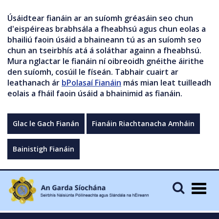
Úsáidtear fianáin ar an suíomh gréasáin seo chun
d'eispéireas brabhsála a fheabhsú agus chun eolas a
bhailiú faoin úsáid a bhaineann tú as an suíomh seo
chun an tseirbhís atá á soláthar againn a fheabhsú.
Mura nglactar le fianáin ní oibreoidh gnéithe áirithe
den suíomh, cosúil le físeán. Tabhair cuairt ar
leathanach ár
bPolasaí Fianáin
más mian leat tuilleadh
eolais a fháil faoin úsáid a bhainimid as fianáin.
Glac le Gach Fianán
Fianáin Riachtanacha Amháin
Bainistigh Fianáin
Togg
navig