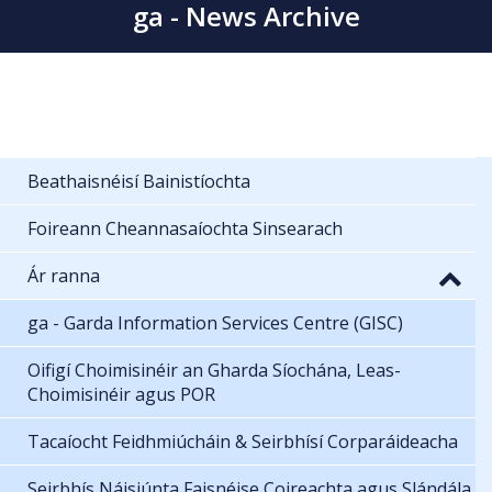
ga - News Archive
Beathaisnéisí Bainistíochta
Foireann Cheannasaíochta Sinsearach
Ár ranna
ga - Garda Information Services Centre (GISC)
Oifigí Choimisinéir an Gharda Síochána, Leas-
Choimisinéir agus POR
Tacaíocht Feidhmiúcháin & Seirbhísí Corparáideacha
Seirbhís Náisiúnta Faisnéise Coireachta agus Slándála