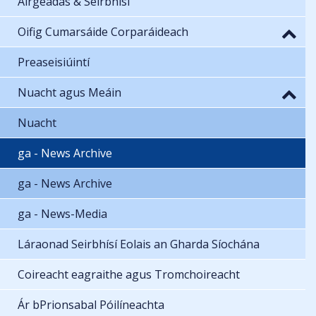
Airgeadas & Seirbhísí
Oifig Cumarsáide Corparáideach
Preaseisiúintí
Nuacht agus Meáin
Nuacht
ga - News Archive
ga - News Archive
ga - News-Media
Láraonad Seirbhísí Eolais an Gharda Síochána
Coireacht eagraithe agus Tromchoireacht
Ár bPrionsabal Póilíneachta