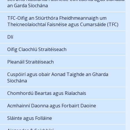
an Garda Síochána
TFC-Oifig an Stiúrthóra Fheidhmeannaigh um
Theicneolaíochtaí Faisnéise agus Cumarsáide (TFC)
Dlí
Oifig Claochlú Straitéiseach
Pleanáil Straitéiseach
Cuspóirí agus obair Aonad Taighde an Gharda
Síochána
Chomhordú Beartas agus Rialachais
Acmhainní Daonna agus Forbairt Daoine
Sláinte agus Folláine