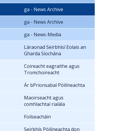
ga - News Archive
ga - News Archive
ga - News-Media
Láraonad Seirbhísí Eolais an
Gharda Síochána
Coireacht eagraithe agus
Tromchoireacht
Ár bPrionsabal Póilíneachta
Maoirseacht agus
comhlachtaí rialála
Foilseacháin
Seirbhís Póilíneachta don