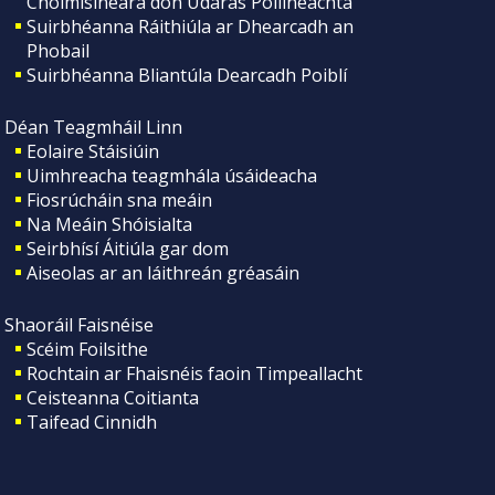
Choimisinéara don Údarás Póilíneachta
Suirbhéanna Ráithiúla ar Dhearcadh an
Phobail
Suirbhéanna Bliantúla Dearcadh Poiblí
Déan Teagmháil Linn
Eolaire Stáisiúin
Uimhreacha teagmhála úsáideacha
Fiosrúcháin sna meáin
Na Meáin Shóisialta
Seirbhísí Áitiúla gar dom
Aiseolas ar an láithreán gréasáin
Shaoráil Faisnéise
Scéim Foilsithe
Rochtain ar Fhaisnéis faoin Timpeallacht
Ceisteanna Coitianta
Taifead Cinnidh