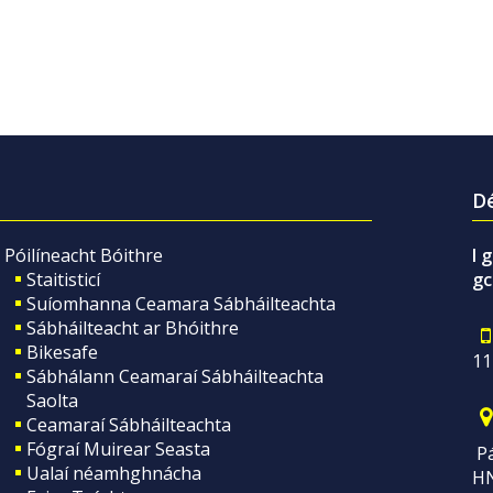
Dé
Póilíneacht Bóithre
I 
Staitisticí
gc
Suíomhanna Ceamara Sábháilteachta
Sábháilteacht ar Bhóithre
Bikesafe
11
Sábhálann Ceamaraí Sábháilteachta
Saolta
Ceamaraí Sábháilteachta
Fógraí Muirear Seasta
Pá
Ualaí néamhghnácha
H