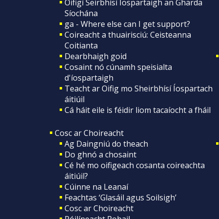
Oifigí Seirbhísí Íospartaigh an Gharda
Síochána
ga - Where else can I get support?
Coireacht a thuairisciú: Ceisteanna
Coitianta
Dearbhaigh goid
Cosaint nó cúnamh speisialta
d'íospartaigh
Teacht ar Oifig mo Sheirbhísí Íospartach
áitiúil
Cá háit eile is féidir liom tacaíocht a fháil
Cosc ar Choireacht
Ag Daingniú do theach
Do ghnó a chosaint
Cé hé mo oifigeach cosanta coireachta
áitiúil?
Cúinne na Leanaí
Feachtas ‘Glasáil agus Soilsigh’
Cosc ar Choireacht
Póilíneacht Pobail