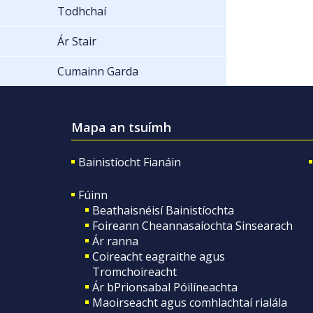
Todhchaí
Ár Stair
Cumainn Garda
Mapa an tsuímh
Bainistíocht Fianáin
Fúinn
Beathaisnéisí Bainistíochta
Foireann Cheannasaíochta Sinsearach
Ár ranna
Coireacht eagraithe agus
Tromchoireacht
Ár bPrionsabal Póilíneachta
Maoirseacht agus comhlachtaí rialála