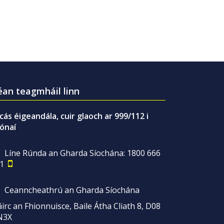
an teagmháil linn
gcás éigeandála, cuir glaoch ar 999/112 i
ónaí
Líne Rúnda an Gharda Síochána: 1800 666
1
Ceanncheathrú an Gharda Síochána
irc an Fhionnuisce, Baile Átha Cliath 8, D08
N3X