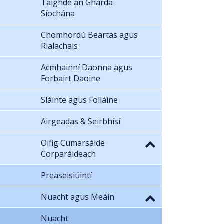
Taighde an Gharda
Síochána
Chomhordú Beartas agus
Rialachais
Acmhainní Daonna agus
Forbairt Daoine
Sláinte agus Folláine
Airgeadas & Seirbhísí
Oifig Cumarsáide
Corparáideach
Preaseisiúintí
Nuacht agus Meáin
Nuacht