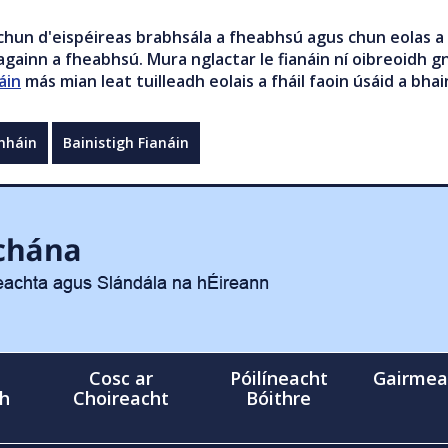
chun d'eispéireas brabhsála a fheabhsú agus chun eolas a 
gainn a fheabhsú. Mura nglactar le fianáin ní oibreoidh gn
áin
más mian leat tuilleadh eolais a fháil faoin úsáid a bhai
mháin
Bainistigh Fianáin
Cosc ar
Póilíneacht
Gairmea
gh
Choireacht
Bóithre