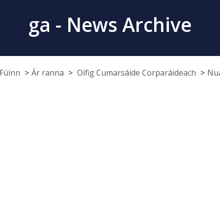
ga - News Archive
Fúinn
Ár ranna
Oifig Cumarsáide Corparáideach
Nua