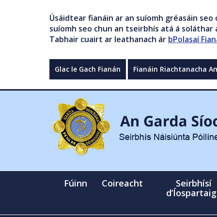
Úsáidtear fianáin ar an suíomh gréasáin seo 
suíomh seo chun an tseirbhís atá á soláthar a
Tabhair cuairt ar leathanach ár
bPolasaí Fian
Glac le Gach Fianán
Fianáin Riachtanacha A
Fúinn
Coireacht
Seirbhísí
d’Íospartai