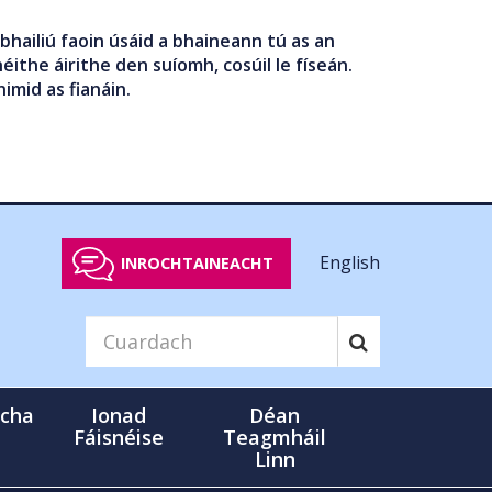
bhailiú faoin úsáid a bhaineann tú as an
éithe áirithe den suíomh, cosúil le físeán.
nimid as fianáin.
English
INROCHTAINEACHT
cha
Ionad
Déan
Fáisnéise
Teagmháil
Linn