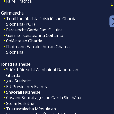
Faire Tráchta
Gairmeacha
Triail Inniúlachta Fhisiciúil an Gharda
Síochána (PCT)
Earcaiocht Garda Faoi Oiliuint
Gairme - Ceisteanna Coitianta
Coláiste an Gharda
Fhoireann Earcaíochta an Gharda
Síochána
Ionad Fáisnéise
Stiúrthóireacht Acmhainní Daonna an
Gharda
ga - Statistics
EU Presidency Events
Shaoráil Faisnéise
Cosaint Sonraí agus an Garda Síochána
Scéim Foilsithe
Tuarascálacha Míosúla an