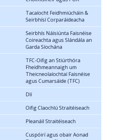
Tacaíocht Feidhmiúcháin &
Seirbhísí Corparáideacha
Seirbhís Náisiúnta Faisnéise
Coireachta agus Slándála an
Garda Síochána
TFC-Oifig an Stiúrthóra
Fheidhmeannaigh um
Theicneolaíochtaí Faisnéise
agus Cumarsáide (TFC)
Dlí
Oifig Claochlú Straitéiseach
Pleanáil Straitéiseach
Cuspóirí agus obair Aonad