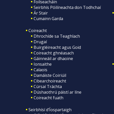
Foilseacháin
Seirbhís Póilíneachta don Todhchaí
Ár Stair
Cumainn Garda
Coireacht
Dhrochíde sa Teaghlach
Drugaí
Buirgléireacht agus Goid
Coireacht ghnéasach
Gáinneáil ar dhaoine
Ionsaithe
Calaois
Damáiste Coiriúil
Cibearchoireacht
Cúrsaí Tráchta
Dúshaothrú páistí ar líne
Coireacht fuath
Seirbhísí d’Íospartaigh