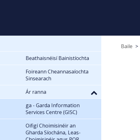
Baile
Beathaisnéisí Bainistíochta
Foireann Cheannasaíochta
Sinsearach
Ár ranna
ga - Garda Information
Services Centre (GISC)
Oifigí Choimisinéir an
Gharda Síochána, Leas-
Choimisinéir agus POR