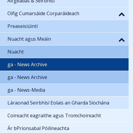
Airgeadas & Seirbhísí
Oifig Cumarsáide Corparáideach
Preaseisiúintí
Nuacht agus Meáin
Nuacht
ga - News Archive
ga - News Archive
ga - News-Media
Láraonad Seirbhísí Eolais an Gharda Síochána
Coireacht eagraithe agus Tromchoireacht
Ár bPrionsabal Póilíneachta