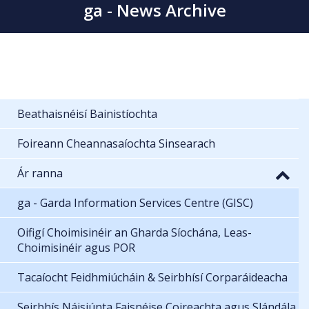
ga - News Archive
Beathaisnéisí Bainistíochta
Foireann Cheannasaíochta Sinsearach
Ár ranna
ga - Garda Information Services Centre (GISC)
Oifigí Choimisinéir an Gharda Síochána, Leas-
Choimisinéir agus POR
Tacaíocht Feidhmiúcháin & Seirbhísí Corparáideacha
Seirbhís Náisiúnta Faisnéise Coireachta agus Slándála