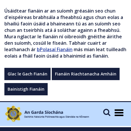
Úsáidtear fianáin ar an suíomh gréasáin seo chun
d'eispéireas brabhsála a fheabhsú agus chun eolas a
bhailiú faoin úsáid a bhaineann tú as an suíomh seo
chun an tseirbhís atá á soláthar againn a fheabhsú.
Mura nglactar le fianáin ní oibreoidh gnéithe áirithe
den suíomh, cosúil le físeán. Tabhair cuairt ar
leathanach ár
bPolasaí Fianáin
más mian leat tuilleadh
eolais a fháil faoin úsáid a bhainimid as fianáin.
Glac le Gach Fianán
Fianáin Riachtanacha Amháin
Bainistigh Fianáin
Togg
navig