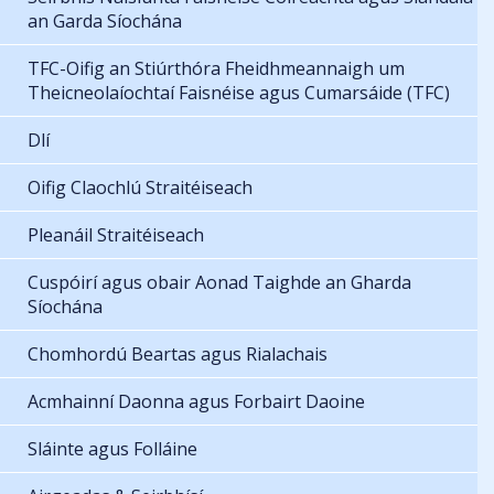
an Garda Síochána
TFC-Oifig an Stiúrthóra Fheidhmeannaigh um
Theicneolaíochtaí Faisnéise agus Cumarsáide (TFC)
Dlí
Oifig Claochlú Straitéiseach
Pleanáil Straitéiseach
Cuspóirí agus obair Aonad Taighde an Gharda
Síochána
Chomhordú Beartas agus Rialachais
Acmhainní Daonna agus Forbairt Daoine
Sláinte agus Folláine