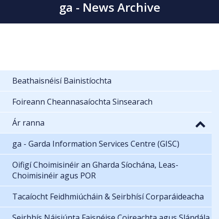
ga - News Archive
Beathaisnéisí Bainistíochta
Foireann Cheannasaíochta Sinsearach
Ár ranna
ga - Garda Information Services Centre (GISC)
Oifigí Choimisinéir an Gharda Síochána, Leas-
Choimisinéir agus POR
Tacaíocht Feidhmiúcháin & Seirbhísí Corparáideacha
Seirbhís Náisiúnta Faisnéise Coireachta agus Slándála