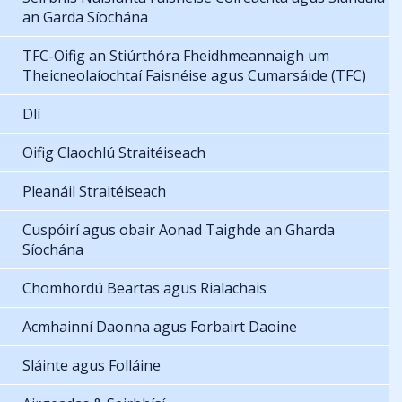
an Garda Síochána
TFC-Oifig an Stiúrthóra Fheidhmeannaigh um
Theicneolaíochtaí Faisnéise agus Cumarsáide (TFC)
Dlí
Oifig Claochlú Straitéiseach
Pleanáil Straitéiseach
Cuspóirí agus obair Aonad Taighde an Gharda
Síochána
Chomhordú Beartas agus Rialachais
Acmhainní Daonna agus Forbairt Daoine
Sláinte agus Folláine