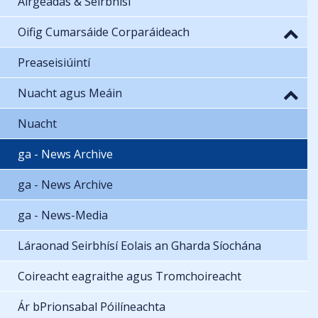
Airgeadas & Seirbhísí
Oifig Cumarsáide Corparáideach
Preaseisiúintí
Nuacht agus Meáin
Nuacht
ga - News Archive
ga - News Archive
ga - News-Media
Láraonad Seirbhísí Eolais an Gharda Síochána
Coireacht eagraithe agus Tromchoireacht
Ár bPrionsabal Póilíneachta