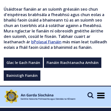
Úsáidtear fianáin ar an suíomh gréasáin seo chun
d'eispéireas brabhsála a fheabhsú agus chun eolas a
bhailiú faoin úsáid a bhaineann tú as an suíomh seo
chun an tseirbhís atá á soláthar againn a fheabhsú.
Mura nglactar le fianáin ní oibreoidh gnéithe áirithe
den suíomh, cosúil le físeán. Tabhair cuairt ar
leathanach ár
bPolasaí Fianáin
más mian leat tuilleadh
eolais a fháil faoin úsáid a bhainimid as fianáin.
Glac le Gach Fianán
Fianáin Riachtanacha Amháin
Bainistigh Fianáin
Togg
navig